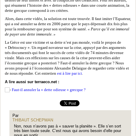
dehors de leur intérêt et avec la complicité des créanciers. Pour les auteurs,
qui résument l’histoire des « dettes odieuses » dans une courte animation, la
dette grecque correspond à ces critères.
Alors, dans cette vidéo, la solution est toute trouvée. Il faut imiter l’Equateur,
qui a osé annuler sa dette en 2006 parce que le pays dépensait dix fois plus
pour la rembourser que pour son système de santé.
« Parce qu’il est immoral
de payer une dette immorale. »
La Grèce est une victime et sa dette n’est pas morale, voilà le propos de
« Debtocracy ». Un regard novateur sur la crise, appuyé par des arguments
très documentés qui font le succès de cette vidéo de 74 minutes devenue
virale. Mais ces réflexions sur les causes de la crise peuvent-elles aider
l’économie grecque a posteriori ? Faut-il annuler la dette grecque ? Nous
avons proposé à l’économiste Alexandre Delaigue de regarder cette vidéo et
de nous répondre. Cet entretien
est à lire par ici
.
A lire aussi sur terraeco.net :
Faut-il annuler la « dette odieuse » grecque ?
Par
THIBAUT SCHEPMAN
Non, nous n’avons pas à « sauver la planète ». Elle s’en sort
très bien toute seule. C’est nous qui avons besoin d’elle pour
nous en sortir.