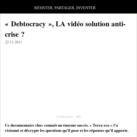
RÉSISTER, PARTAGER, INVENTER
« Debtocracy », LA vidéo solution anti-
crise ?
22-11-2011
(Crédit photo : DR)
Ce documentaire choc connaît un énorme succès. « Terra eco » l’a
visionné et décrypte les questions qu’il pose et les réponses qu’il apporte.