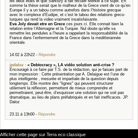
les deux etats et que Sarkozy a fait reculer Merkel a ce sujet. En
somme la thèse serait que le malheur de la Grece vient de ce qu’en
Europe il y a un tabou comme autrefois dans l’histoire grecque
avec le complexe d’Eudipe, et c’est le tabou des relations greco-
turques qui rend la video vraiment insatisfaisante.
Eva Joly devait etre en Grece
ces jours ci. Elle connait bien la
relation entre l’Allemagne et la Turquie. Nul doute qu’elle va
remettre les pendules a l’heure a rappelant la responsabiblité de la
France dans l’enfermement de la Grece dans la meditterannée
orientale.
14.02 à 22h22 -
Répondre
jpdaloz :
« Debtocracy », LA vidéo solution anti-crise ?
Encouragé à ce faire par T.S. de la rédaction, qui je faisais part de
mon impression : Cette présentation par A. Delaigue est l’une de
plus intelligente , mesurée et impartiale de la question depuis
longtemps. Elle montre des "lignes" qui peuvent structurer
utilement la réflexion, permettent de mieux comprendre et
permettraient, peut-être, d’esquisser une solution qui ne soit pas
dramatique, au lieu de plans préfabriqués et en fait inefficaces. JP.
Daloz
23.11 à 13h00 -
Répondre
Afficher cette page sur Terra eco classique