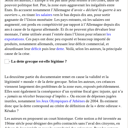
Selon les auteurs, l’Europe n’est pas faite pour résister à ces crises, faute de
pouvoir politique fort. Pire, la zone euro aggraverait les inégalités entre
Etats. Ils accusent notamment l’Allemagne d’avoir
« déclaré la guerre à ses
ouvriers »
, en tirant
les salaires
vers le bas depuis dix ans, pour sortir
gagnante de l’Union monétaire. Les pays entrants, où les salaires ont
augmenté, ont perdu en compétitivité par rapport à l’Allemagne depuis dix
ans à cause de la rigueur allemande. Et ils ne peuvent plus dévaluer leur
monnaie, l’arme utilisée avant l’entrée dans l’Union pour relancer
les
exportations
. Ces pays ont donc peu exporté et beaucoup importé de
produits, notamment allemands, creusant leur déficit commercial, et
alourdissant leur
déficit
puis leur
dette
. Voilà, selon les auteurs, la principale
cause de la crise.
La dette grecque est-elle légitime ?
La deuxième partie du documentaire remet en cause la validité et la
légitimité « morale » de la dette grecque. Selon les auteurs, ces créances
viennent largement des problèmes de la zone euro, exposés précédemment.
Elles sont également la conséquence d’un système fiscal grec injuste, qui n’a
« jamais su récolter beaucoup d’impôts »
. Ou encore de dépenses jugées
inutiles, notamment
les Jeux Olympiques d’Athènes
de 2004. Ils estiment
donc que la dette correspond au critère de définition de la « dette odieuse ».
Késako ?
Les auteurs en proposent un court historique. Cette notion a été inventée au
19ème siècle pour désigner des prêts contractés sans l’aval des citoyens, en