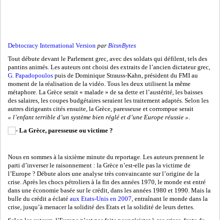
Debtocracy International Version
par
BitsnBytes
Tout débute devant le Parlement grec, avec des soldats qui défilent, tels des
pantins animés. Les auteurs ont choisi des extraits de l’ancien dictateur grec,
G. Papadopoulos
puis de Dominique Strauss-Kahn, président du FMI au
moment de la réalisation de la vidéo. Tous les deux utilisent la même
métaphore. La Grèce serait « malade » de sa dette et l’austérité, les baisses
des salaires, les coupes budgétaires seraient les traitement adaptés. Selon les
autres dirigeants cités ensuite, la Grèce, paresseuse et corrompue serait
« l’enfant terrible d’un système bien réglé et d’une Europe réussie »
.
La Grèce, paresseuse ou victime ?
Nous en sommes à la sixième minute du reportage. Les auteurs prennent le
parti d’inverser le raisonnement : la Grèce n’est-elle pas la victime de
l’Europe ? Débute alors une analyse très convaincante sur l’origine de la
crise. Après les chocs pétroliers à la fin des années 1970, le monde est entré
dans une économie basée sur le crédit, dans les années 1980 et 1990. Mais la
bulle du crédit a éclaté
aux Etats-Unis en 2007
, entraînant le monde dans la
crise, jusqu’à menacer la solidité des Etats et la solidité de leurs dettes.