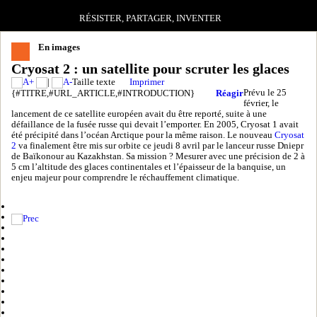
RÉSISTER, PARTAGER, INVENTER
En images
Cryosat 2 : un satellite pour scruter les glaces
Taille texte
Imprimer
Prévu le 25
{#TITRE,#URL_ARTICLE,#INTRODUCTION}
Réagir
février, le
lancement de ce satellite européen avait du être reporté, suite à une
défaillance de la fusée russe qui devait l’emporter. En 2005, Cryosat 1 avait
été précipité dans l’océan Arctique pour la même raison. Le nouveau
Cryosat
2
va finalement être mis sur orbite ce jeudi 8 avril par le lanceur russe Dniepr
de Baïkonour au Kazakhstan. Sa mission ? Mesurer avec une précision de 2 à
5 cm l’altitude des glaces continentales et l’épaisseur de la banquise, un
enjeu majeur pour comprendre le réchauffement climatique.