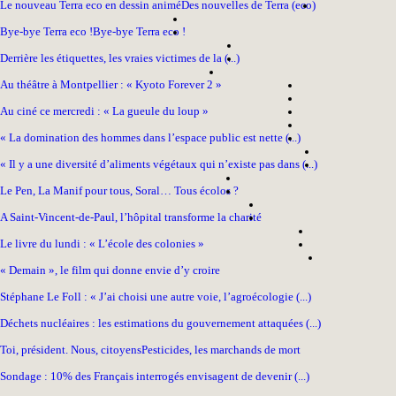
Le nouveau Terra eco en dessin animé
Des nouvelles de Terra (eco)
Bye-bye Terra eco !
Bye-bye Terra eco !
Derrière les étiquettes, les vraies victimes de la (...)
Au théâtre à Montpellier : « Kyoto Forever 2 »
Au ciné ce mercredi : « La gueule du loup »
« La domination des hommes dans l’espace public est nette (...)
« Il y a une diversité d’aliments végétaux qui n’existe pas dans (...)
Le Pen, La Manif pour tous, Soral… Tous écolos ?
A Saint-Vincent-de-Paul, l’hôpital transforme la charité
Le livre du lundi : « L’école des colonies »
« Demain », le film qui donne envie d’y croire
Stéphane Le Foll : « J’ai choisi une autre voie, l’agroécologie (...)
Déchets nucléaires : les estimations du gouvernement attaquées (...)
Toi, président. Nous, citoyens
Pesticides, les marchands de mort
Sondage : 10% des Français interrogés envisagent de devenir (...)