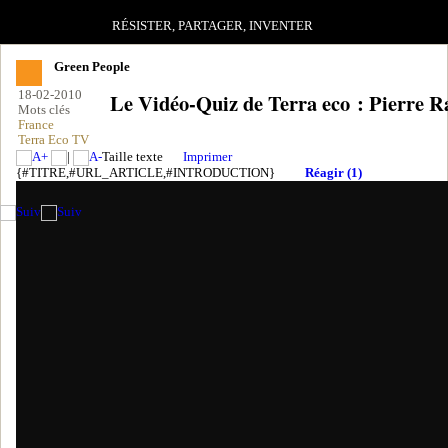
RÉSISTER, PARTAGER, INVENTER
Green People
18-02-2010
Le Vidéo-Quiz de Terra eco : Pierre R
Mots clés
France
Terra Eco TV
Taille texte
Imprimer
{#TITRE,#URL_ARTICLE,#INTRODUCTION}
Réagir (1)