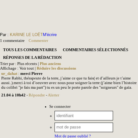
Par :
KARINE LE LOËT
M'écrire
1 commentaire
Commenter
TOUS LES COMMENTAIRES
COMMENTAIRES SÉLECTIONNÉS
RÉPONSES DE LA RÉDACTION
Trier par : Plus récents |
Plus anciens
Affichage : Voir tout |
Réduire les discussions
ur_dahat
:
merci Pierre
Pierre Rabhi, thérapeute de la terre, j’aime ce que tu fais( et d’ailleurs je t’aime
aussi..).merci à toi d’oeuvrer avec nous pour soigner la terre (j’aime bien l’histoire
du colibri "je fais ma part") tu es un peu le porte parole des "soigneurs" de gaïa.
21.04 à 10h42
-
Répondre
-
Alerter
Se connecter
Mot de passe oublié ?