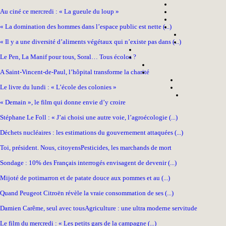
Au ciné ce mercredi : « La gueule du loup »
« La domination des hommes dans l’espace public est nette (...)
« Il y a une diversité d’aliments végétaux qui n’existe pas dans (...)
Le Pen, La Manif pour tous, Soral… Tous écolos ?
A Saint-Vincent-de-Paul, l’hôpital transforme la charité
Le livre du lundi : « L’école des colonies »
« Demain », le film qui donne envie d’y croire
Stéphane Le Foll : « J’ai choisi une autre voie, l’agroécologie (...)
Déchets nucléaires : les estimations du gouvernement attaquées (...)
Toi, président. Nous, citoyens
Pesticides, les marchands de mort
Sondage : 10% des Français interrogés envisagent de devenir (...)
Mijoté de potimarron et de patate douce aux pommes et au (...)
Quand Peugeot Citroën révèle la vraie consommation de ses (...)
Damien Carême, seul avec tous
Agriculture : une ultra moderne servitude
Le film du mercredi : « Les petits gars de la campagne (...)