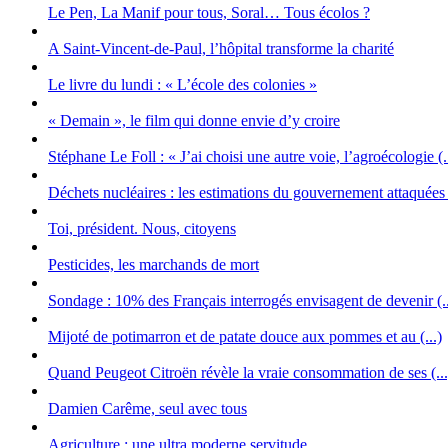
Le Pen, La Manif pour tous, Soral… Tous écolos ?
A Saint-Vincent-de-Paul, l’hôpital transforme la charité
Le livre du lundi : « L’école des colonies »
« Demain », le film qui donne envie d’y croire
Stéphane Le Foll : « J’ai choisi une autre voie, l’agroécologie (.
Déchets nucléaires : les estimations du gouvernement attaquées (
Toi, président. Nous, citoyens
Pesticides, les marchands de mort
Sondage : 10% des Français interrogés envisagent de devenir (..
Mijoté de potimarron et de patate douce aux pommes et au (...)
Quand Peugeot Citroën révèle la vraie consommation de ses (...
Damien Carême, seul avec tous
Agriculture : une ultra moderne servitude