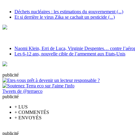
Déchets nucléaires : les estimations du gouvernement (...)
Et si derrière le virus Zika se cachait un pesticide (...)
Naomi Klein, Erri de Luca, Virginie Despentes… contre l’aéropo
Les 6-12 ans, nouvelle cible de l’armement aux Etats-Unis
pub
licité
Tweets de @terraeco
pub
licité
+
LUS
+
COMMENTÉS
+
ENVOYÉS
pub
licité