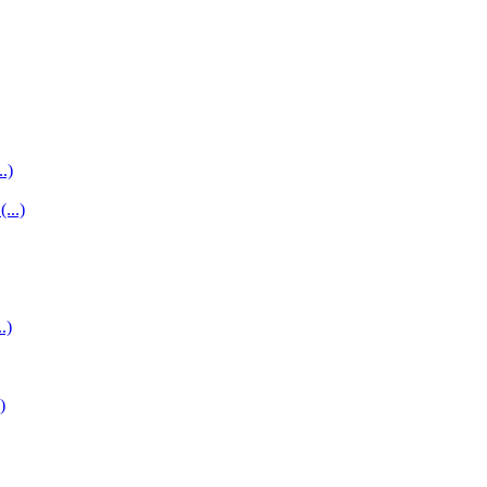
..)
...)
.)
)