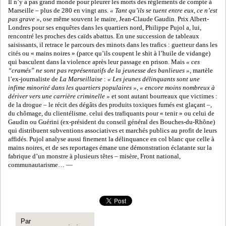
Il n’y a pas grand monde pour pleurer les morts des règlements de compte à
Marseille – plus de 280 en vingt ans.
« Tant qu’ils se tuent entre eux, ce n’est
pas grave »
, ose même souvent le maire, Jean-Claude Gaudin. Prix Albert-
Londres pour ses enquêtes dans les quartiers nord, Philippe Pujol a, lui,
rencontré les proches des caïds abattus. En une succession de tableaux
saisissants, il retrace le parcours des minots dans les trafics : guetteur dans les
cités ou « mains noires » (parce qu’ils coupent le shit à l’huile de vidange)
qui basculent dans la violence après leur passage en prison. Mais
« ces
“cramés” ne sont pas représentatifs de la jeunesse des banlieues »
, martèle
l’ex-journaliste de
La Marseillaise
:
« Les jeunes délinquants sont une
infime minorité dans les quartiers populaires »
,
« encore moins nombreux à
dériver vers une carrière criminelle »
et sont autant bourreaux que victimes :
de la drogue – le récit des dégâts des produits toxiques fumés est glaçant –,
du chômage, du clientélisme. celui des trafiquants pour « tenir » ou celui de
Gaudin ou Guérini (ex-président du conseil général des Bouches-du-Rhône)
qui distribuent subventions associatives et marchés publics au profit de leurs
affidés. Pujol analyse aussi finement la délinquance en col blanc que celle à
mains noires, et de ses reportages émane une démonstration éclatante sur la
fabrique d’un monstre à plusieurs têtes – misère, Front national,
communautarisme… —
Par