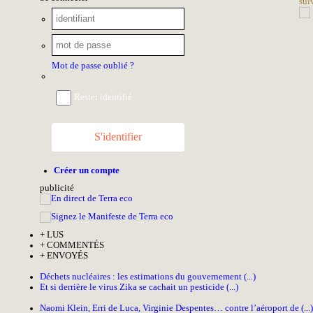
sui
Mot de passe oublié ?
Rester identifié
S'identifier
Créer un compte
pub
licité
+
LUS
+
COMMENTÉS
+
ENVOYÉS
Déchets nucléaires : les estimations du gouvernement (...)
Et si derrière le virus Zika se cachait un pesticide (...)
Naomi Klein, Erri de Luca, Virginie Despentes… contre l’aéroport de (...)