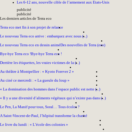
Les 6-12 ans, nouvelle cible de l’armement aux Etats-Unis
pub
licité
pub
licité
Les derniers articles de Terra eco
Terra eco met fin à son projet de relance
Le nouveau Terra eco arrive : embarquez avec nous (...)
Le nouveau Terra eco en dessin animé
Des nouvelles de Terra (eco)
Bye-bye Terra eco !
Bye-bye Terra eco !
Derrière les étiquettes, les vraies victimes de la (...)
Au théâtre à Montpellier : « Kyoto Forever 2 »
Au ciné ce mercredi : « La gueule du loup »
« La domination des hommes dans l’espace public est nette (...)
« Il y a une diversité d’aliments végétaux qui n’existe pas dans (...)
Le Pen, La Manif pour tous, Soral… Tous écolos ?
A Saint-Vincent-de-Paul, l’hôpital transforme la charité
Le livre du lundi : « L’école des colonies »