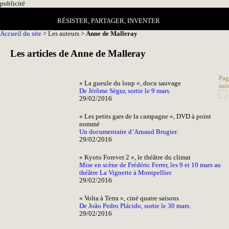
pub
licité
RÉSISTER, PARTAGER, INVENTER
Accueil du site
> Les auteurs >
Anne de Malleray
Les articles de Anne de Malleray
Pag
« La gueule du loup », docu sauvage
sui
De Jérôme Ségur, sortie le 9 mars.
29/02/2016
« Les petits gars de la campagne », DVD à point
nommé
Un documentaire d’Arnaud Brugier.
29/02/2016
« Kyoto Forever 2 », le théâtre du climat
Mise en scène de Frédéric Ferrer, les 9 et 10 mars au
théâtre La Vignette à Montpellier.
29/02/2016
« Volta à Terra », ciné quatre saisons
De João Pedro Plácido, sortie le 30 mars.
29/02/2016