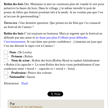
Robin des bois
Oui. Marianne et moi ne cuisinons plus de viande le soir pour
préserver la faune du bois. Dans le village, j’ai même interdit le port de
peaux de bêtes qui étaient pourtant très à la mode. Je ne voulais pas que l’on
m’accuse de greenwashing !
Terra eco :
Une dernière question. Que penses-tu du film qui t’es consacré
au festival de Cannes ?
Robin des bois
C’est toujours un honneur. Mais je regrette que le festival ne
défende pas ma cause et
ne fasse pas plus d’efforts pour défendre
l’environnement
. Je vais faire une petite confidence : j’aimerais un jour que
l’on me déroule le tapis vert à Cannes !
Nom :
De Loxley
Prénom :
Robin
Nom de scène :
Robin des bois (Robin Hood se traduit littéralement
« Robin à la capuche ». Le nom Robin des bois vient probablement d’une
confusion entre « hood » : capuche et « wood » : bois)
Profession :
Prince des voleurs
Nationalité :
Saxon
Illustration :
Toad
Par
THIBAUT SCHEPMAN