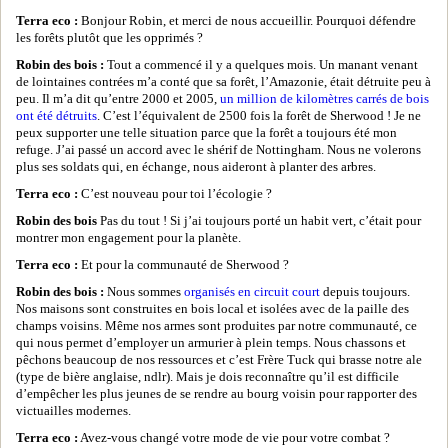
Terra eco :
Bonjour Robin, et merci de nous accueillir. Pourquoi défendre
les forêts plutôt que les opprimés ?
Robin des bois :
Tout a commencé il y a quelques mois. Un manant venant
de lointaines contrées m’a conté que sa forêt, l’Amazonie, était détruite peu à
peu. Il m’a dit qu’entre 2000 et 2005,
un million de kilomètres carrés de bois
ont été détruits
. C’est l’équivalent de 2500 fois la forêt de Sherwood ! Je ne
peux supporter une telle situation parce que la forêt a toujours été mon
refuge. J’ai passé un accord avec le shérif de Nottingham. Nous ne volerons
plus ses soldats qui, en échange, nous aideront à planter des arbres.
Terra eco :
C’est nouveau pour toi l’écologie ?
Robin des bois
Pas du tout ! Si j’ai toujours porté un habit vert, c’était pour
montrer mon engagement pour la planète.
Terra eco :
Et pour la communauté de Sherwood ?
Robin des bois :
Nous sommes
organisés en circuit court
depuis toujours.
Nos maisons sont construites en bois local et isolées avec de la paille des
champs voisins. Même nos armes sont produites par notre communauté, ce
qui nous permet d’employer un armurier à plein temps. Nous chassons et
pêchons beaucoup de nos ressources et c’est Frère Tuck qui brasse notre ale
(type de bière anglaise, ndlr). Mais je dois reconnaître qu’il est difficile
d’empêcher les plus jeunes de se rendre au bourg voisin pour rapporter des
victuailles modernes.
Terra eco :
Avez-vous changé votre mode de vie pour votre combat ?