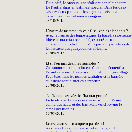
D’un côté, le processus se réaliserait en pleine terre.
De l’autre, dans un bâtiment spécial. Dans les deux
cas, ces deux projets – dérangeants – visent à
transformer des cadavres en engrais.
28/10/2015
L’ivoire de mammouth va-t-il sauver les éléphants ?
Avec la hausse des températures, la toundra sibérienne
libère ce matériau recherché, exporté ensuite
notamment vers la Chine. Mais pas sûr que cela évite
le massacre des pachydermes africains.
23/09/2015
Et si l’on mangeait les nuisibles ?
Consommer du ragondin en pâté ou un écureuil à
l’étouffée serait-il un moyen de réduire le gaspillage ?
Peut-être, mais les normes sanitaires et la barrière
culturelle sont difficiles à franchir.
25/08/2015
La flamme ravivée de l’habitat groupé
En trente ans, l’expérience iséroise de La Viorne a
connu des hauts et des bas. Mais voici revenu le
temps des utopies.
16/07/2015
Leurs patates ne manquent pas de sel
Aux Pays-Bas germe une révolution agricole : un