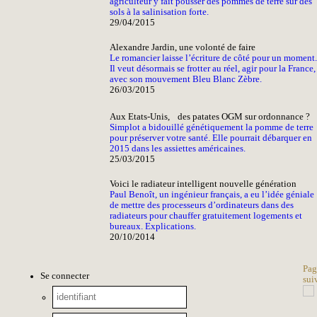
agriculteur y fait pousser des pommes de terre sur des
sols à la salinisation forte.
29/04/2015
Alexandre Jardin, une volonté de faire
Le romancier laisse l’écriture de côté pour un moment.
Il veut désormais se frotter au réel, agir pour la France,
avec son mouvement Bleu Blanc Zèbre.
26/03/2015
Aux Etats-Unis, des patates OGM sur ordonnance ?
Simplot a bidouillé génétiquement la pomme de terre
pour préserver votre santé. Elle pourrait débarquer en
2015 dans les assiettes américaines.
25/03/2015
Voici le radiateur intelligent nouvelle génération
Paul Benoît, un ingénieur français, a eu l’idée géniale
de mettre des processeurs d’ordinateurs dans des
radiateurs pour chauffer gratuitement logements et
bureaux. Explications.
20/10/2014
Pag
Se connecter
sui