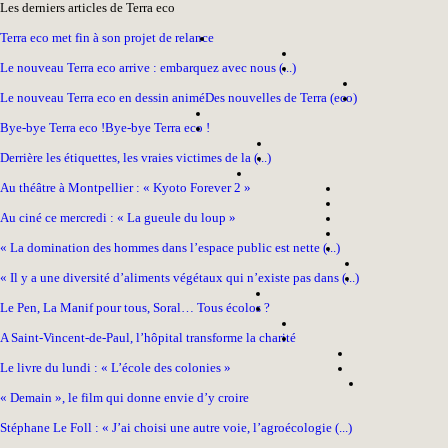
Les derniers articles de Terra eco
Terra eco met fin à son projet de relance
Le nouveau Terra eco arrive : embarquez avec nous (...)
Le nouveau Terra eco en dessin animé
Des nouvelles de Terra (eco)
Bye-bye Terra eco !
Bye-bye Terra eco !
Derrière les étiquettes, les vraies victimes de la (...)
Au théâtre à Montpellier : « Kyoto Forever 2 »
Au ciné ce mercredi : « La gueule du loup »
« La domination des hommes dans l’espace public est nette (...)
« Il y a une diversité d’aliments végétaux qui n’existe pas dans (...)
Le Pen, La Manif pour tous, Soral… Tous écolos ?
A Saint-Vincent-de-Paul, l’hôpital transforme la charité
Le livre du lundi : « L’école des colonies »
« Demain », le film qui donne envie d’y croire
Stéphane Le Foll : « J’ai choisi une autre voie, l’agroécologie (...)