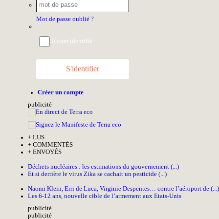
Mot de passe oublié ?
Rester identifié
S'identifier
Créer un compte
pub
licité
+
LUS
+
COMMENTÉS
+
ENVOYÉS
Déchets nucléaires : les estimations du gouvernement (...)
Et si derrière le virus Zika se cachait un pesticide (...)
Naomi Klein, Erri de Luca, Virginie Despentes… contre l’aéroport de (...)
Les 6-12 ans, nouvelle cible de l’armement aux Etats-Unis
pub
licité
pub
licité