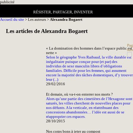
pub
licité
RÉSISTER, PARTAGER, INVENTER
Accueil du site
> Les auteurs >
Alexandra Bogaert
Les articles de Alexandra Bogaert
Pag
« La domination des hommes dans l’espace public est
sui
nette »
Selon le géographe Yves Raibaud, la ville durable est
inégalitaire puisque conçue pour (et par) des
individus de sexe masculin libres d’obligations
familiales. Difficile pour les femmes, qui assument
encore la majorité des tâches domestiques, d’y trouver
leur (...)
29/02/2016
Et demain, où va-t-on enterrer nos morts ?
Alors qu’une partie des cimetières de l’Hexagone sont
saturés, les villes cherchent de nouvelles places pour
nos défunts. A la verticale, en réattribuant des
concessions abandonnées… l’idée est aussi de se
réapproprier ces espaces.
28/10/2015
Nos corps bons à jeter au compost