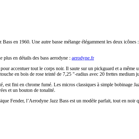
azz Bass en 1960. Une autre basse mélange élégamment les deux icônes 
e plus en détails des bass aerodyne :
aerodyne.fr
our accentuer tout le corps noir. Il saute sur un pickguard et a même un
touche en bois de rose teinté de 7,25 "-radius avec 20 frettes medium j
é, est fini en chrome fumé. Les micros classiques à simple bobinage Jaz
es et un bouton de tonalité.
sique Fender, l’Aerodyne Jazz Bass est un modèle parfait, tout en noir 