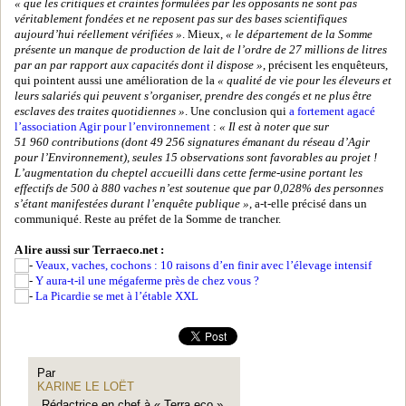
« que les critiques et craintes formulées par les opposants ne sont pas
véritablement fondées et ne reposent pas sur des bases scientifiques
aujourd’hui réellement vérifiées »
. Mieux,
« le département de la Somme
présente un manque de production de lait de l’ordre de 27 millions de litres
par an par rapport aux capacités dont il dispose »
, précisent les enquêteurs,
qui pointent aussi une amélioration de la
« qualité de vie pour les éleveurs et
leurs salariés qui peuvent s’organiser, prendre des congés et ne plus être
esclaves des traites quotidiennes »
. Une conclusion qui
a fortement agacé
l’association Agir pour l’environnement
:
« Il est à noter que sur
51 960 contributions (dont 49 256 signatures émanant du réseau d’Agir
pour l’Environnement), seules 15 observations sont favorables au projet !
L’augmentation du cheptel accueilli dans cette ferme-usine portant les
effectifs de 500 à 880 vaches n’est soutenue que par 0,028% des personnes
s’étant manifestées durant l’enquête publique »
, a-t-elle précisé dans un
communiqué. Reste au préfet de la Somme de trancher.
A lire aussi sur Terraeco.net :
Veaux, vaches, cochons : 10 raisons d’en finir avec l’élevage intensif
Y aura-t-il une mégaferme près de chez vous ?
La Picardie se met à l’étable XXL
Par
KARINE LE LOËT
Rédactrice en chef à « Terra eco ».