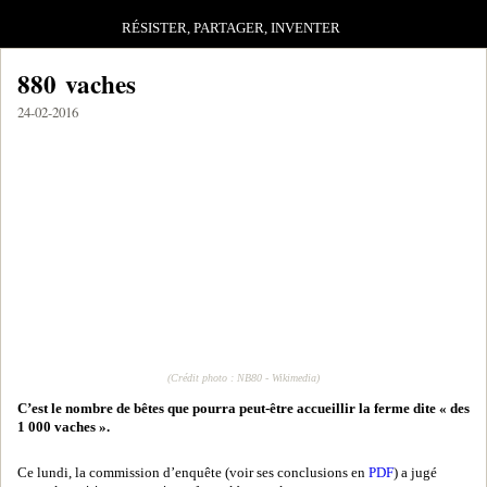
RÉSISTER, PARTAGER, INVENTER
880 vaches
24-02-2016
(Crédit photo : NB80 - Wikimedia)
C’est le nombre de bêtes que pourra peut-être accueillir la ferme dite « des
1 000 vaches ».
Ce lundi, la commission d’enquête (voir ses conclusions en
PDF
) a jugé