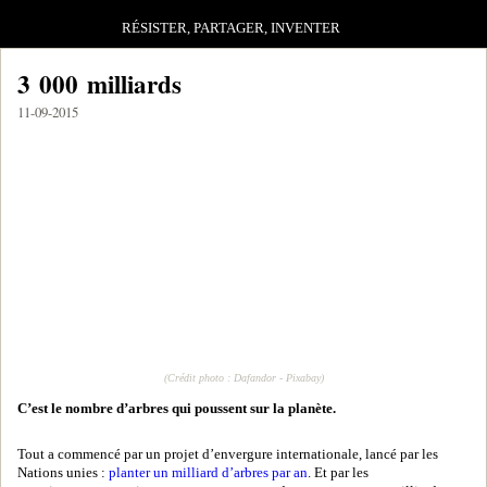
RÉSISTER, PARTAGER, INVENTER
3 000 milliards
11-09-2015
(Crédit photo : Dafandor - Pixabay)
C’est le nombre d’arbres qui poussent sur la planète.
Tout a commencé par un projet d’envergure internationale, lancé par les
Nations unies :
planter un milliard d’arbres par an
. Et par les