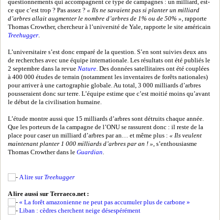
questionnements qui accompagnent ce type de campagnes : un milliard, est-
ce que c’est trop ? Pas assez ?
« Ils ne savaient pas si planter un milliard
d’arbres allait augmenter le nombre d’arbres de 1% ou de 50% »
, rapporte
Thomas Crowther, chercheur à l’université de Yale, rapporte le site américain
Treehugger
.
L’universitaire s’est donc emparé de la question. S’en sont suivies deux ans
de recherches avec une équipe internationale. Les résultats ont été publiés le
2 septembre dans la revue
Nature
. Des données satellitaires ont été couplées
à 400 000 études de terrain (notamment les inventaires de forêts nationales)
pour arriver à une cartographie globale. Au total, 3 000 milliards d’arbres
pousseraient donc sur terre. L’équipe estime que c’est moitié moins qu’avant
le début de la civilisation humaine.
L’étude montre aussi que 15 milliards d’arbres sont détruits chaque année.
Que les porteurs de la campagne de l’ONU se rassurent donc : il reste de la
place pour caser un milliard d’arbres par an… et même plus :
« Ils veulent
maintenant planter 1 000 milliards d’arbres par an ! »
, s’enthousiasme
Thomas Crowther dans le
Guardian
.
A lire sur
Treehugger
A lire aussi sur Terraeco.net :
« La forêt amazonienne ne peut pas accumuler plus de carbone »
Liban : cèdres cherchent neige désespérément