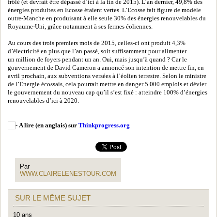
frôlé (et devrait être dépassé d’ici à la fin de 2015). L’an dernier, 49,8% des
énergies produites en Ecosse étaient vertes. L’Ecosse fait figure de modèle
outre-Manche en produisant à elle seule 30% des énergies renouvelables du
Royaume-Uni, grâce notamment à ses fermes éoliennes.
Au cours des trois premiers mois de 2015, celles-ci ont produit 4,3%
d’électricité en plus que l’an passé, soit suffisamment pour alimenter
un million de foyers pendant un an. Oui, mais jusqu’à quand ? Car le
gouvernement de David Cameron a annoncé son intention de mettre fin, en
avril prochain, aux subventions versées à l’éolien terrestre. Selon le ministre
de l’Energie écossais, cela pourrait mettre en danger 5 000 emplois et dévier
le gouvernement du nouveau cap qu’il s’est fixé : atteindre 100% d’énergies
renouvelables d’ici à 2020.
A lire (en anglais) sur
Thinkprogress.org
Par
WWW.CLAIRELENESTOUR.COM
SUR LE MÊME SUJET
10 ans