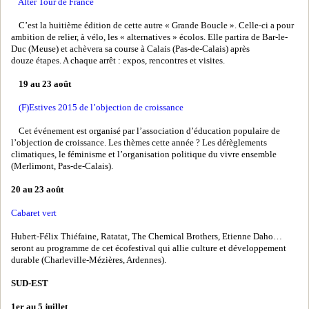
Alter Tour de France
C’est la huitième édition de cette autre « Grande Boucle ». Celle-ci a pour
ambition de relier, à vélo, les « alternatives » écolos. Elle partira de Bar-le-
Duc (Meuse) et achèvera sa course à Calais (Pas-de-Calais) après
douze étapes. A chaque arrêt : expos, rencontres et visites.
19 au 23 août
(F)Estives 2015 de l’objection de croissance
Cet événement est organisé par l’association d’éducation populaire de
l’objection de croissance. Les thèmes cette année ? Les dérèglements
climatiques, le féminisme et l’organisation politique du vivre ensemble
(Merlimont, Pas-de-Calais).
20 au 23 août
Cabaret vert
Hubert-Félix Thiéfaine, Ratatat, The Chemical Brothers, Etienne Daho…
seront au programme de cet écofestival qui allie culture et développement
durable (Charleville-Mézières, Ardennes).
SUD-EST
1er au 5 juillet