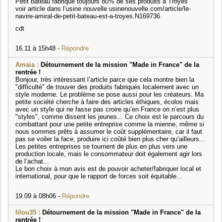
Petit bateau fabrique toujours 80% de ses produits à Troyes
voir article dans l’usine nouvelle usinenouvelle.com/article/le-
navire-amiral-de-petit-bateau-est-a-troyes.N169736
cdt
16.11 à 15h48 -
Répondre
Amaia :
Détournement de la mission "Made in France" de la
rentrée !
Bonjour, très intéressant l’article parce que cela montre bien la
"difficulté" de trouver des produits fabriqués localement avec un
style moderne. Le problème se pose aussi pour les créateurs. Ma
petite société cherche à faire des articles éthiques, écolos mais
avec un style qui ne fasse pas croire qu’en France on n’est plus
"styles", comme dissent les jeunes... Ce choix est le parcours du
combattant pour une petite entreprise comme la mienne, même si
nous sommes prêts à assumer le coût supplémentaire, car il faut
pas se voiler la face, produire ici coûté bien plus cher qu’ailleurs...
Les petites entreprises se tournent de plus en plus vers une
production locale, mais le consommateur doit également agir lors
de l’achat...
Le bon choix à mon avis est de pouvoir acheter/fabriquer local et
international, pour que le rapport de forces soit équitable...
19.09 à 08h06 -
Répondre
lilou35 :
Détournement de la mission "Made in France" de la
rentrée !