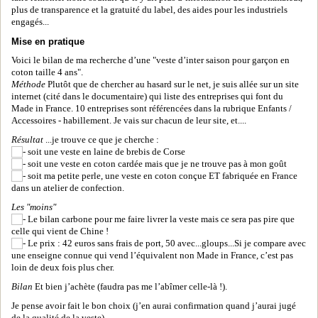
plus de transparence et la gratuité du label, des aides pour les industriels
engagés...
Mise en pratique
Voici le bilan de ma recherche d’une "veste d’inter saison pour garçon en
coton taille 4 ans".
Méthode
Plutôt que de chercher au hasard sur le net, je suis allée sur un site
internet (cité dans le documentaire) qui liste des entreprises qui font du
Made in France. 10 entreprises sont référencées dans la rubrique Enfants /
Accessoires - habillement. Je vais sur chacun de leur site, et....
Résultat
...je trouve ce que je cherche :
soit une veste en laine de brebis de Corse
soit une veste en coton cardée mais que je ne trouve pas à mon goût
soit ma petite perle, une veste en coton conçue ET fabriquée en France
dans un atelier de confection.
Les "moins"
Le bilan carbone pour me faire livrer la veste mais ce sera pas pire que
celle qui vient de Chine !
Le prix : 42 euros sans frais de port, 50 avec...gloups...Si je compare avec
une enseigne connue qui vend l’équivalent non Made in France, c’est pas
loin de deux fois plus cher.
Bilan
Et bien j’achète (faudra pas me l’abîmer celle-là !).
Je pense avoir fait le bon choix (j’en aurai confirmation quand j’aurai jugé