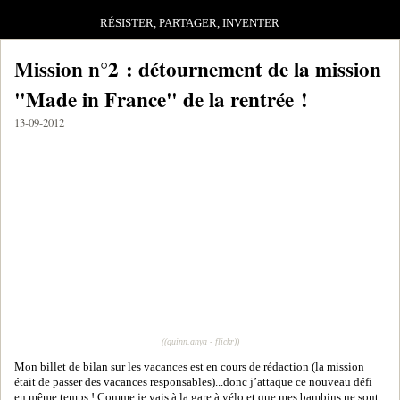
RÉSISTER, PARTAGER, INVENTER
Mission n°2 : détournement de la mission
"Made in France" de la rentrée !
13-09-2012
((quinn.anya - flickr))
Mon billet de bilan sur les vacances est en cours de rédaction (la mission
était de passer des vacances responsables)...donc j’attaque ce nouveau défi
en même temps ! Comme je vais à la gare à vélo et que mes bambins ne sont