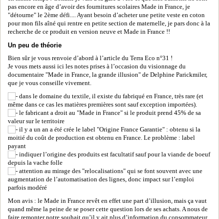
pas encore en âge d’avoir des fournitures scolaires Made in France, je
"détourne" le 2ème défi.... Ayant besoin d’acheter une petite veste en coton
pour mon fils aîné qui rentre en petite section de maternelle, je pars donc à la
recherche de ce produit en version neuve et Made in France !!
Un peu de théorie
Bien sûr je vous renvoie d’abord à l’article du Terra Eco n°31 !
Je vous mets aussi ici les notes prises à l’occasion du visionnage du
documentaire "Made in France, la grande illusion" de Delphine Parickmiler,
que je vous conseille vivement.
dans le domaine du textile, il existe du fabriqué en France, très rare (et
même dans ce cas les matières premières sont sauf exception importées).
le fabricant a droit au "Made in France" si le produit prend 45% de sa
valeur sur le territoire
il y a un an a été crée le label "Origine France Garantie" : obtenu si la
moitié du coût de production est obtenu en France. Le problème : label
payant
indiquer l’origine des produits est facultatif sauf pour la viande de boeuf
depuis la vache folle
attention au mirage des "relocalisations" qui se font souvent avec une
augmentation de l’automatisation des lignes, donc impact sur l’emploi
parfois modéré
Mon avis : le Made in France revêt en effet une part d’illusion, mais ça vaut
quand même la peine de se poser cette question lors de ses achats. A nous de
faire remonter notre souhait qu’il y ait plus d’information du consommateur,