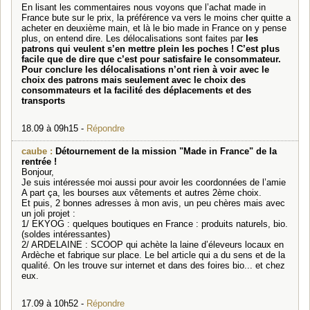
En lisant les commentaires nous voyons que l’achat made in
France bute sur le prix, la préférence va vers le moins cher quitte a
acheter en deuxième main, et là le bio made in France on y pense
plus, on entend dire. Les délocalisations sont faites par
les
patrons
qui veulent s’en mettre plein les poches ! C’est plus
facile que de dire que c’est pour satisfaire le consommateur.
Pour conclure les délocalisations n’ont rien à voir avec le
choix des patrons mais seulement avec le choix des
consommateurs et la facilité des déplacements et des
transports
18.09 à 09h15 -
Répondre
caube :
Détournement de la mission "Made in France" de la
rentrée !
Bonjour,
Je suis intéressée moi aussi pour avoir les coordonnées de l’amie
A part ça, les bourses aux vêtements et autres 2ème choix.
Et puis, 2 bonnes adresses à mon avis, un peu chères mais avec
un joli projet :
1/ EKYOG : quelques boutiques en France : produits naturels, bio.
(soldes intéressantes)
2/ ARDELAINE : SCOOP qui achète la laine d’éleveurs locaux en
Ardèche et fabrique sur place. Le bel article qui a du sens et de la
qualité. On les trouve sur internet et dans des foires bio... et chez
eux.
17.09 à 10h52 -
Répondre