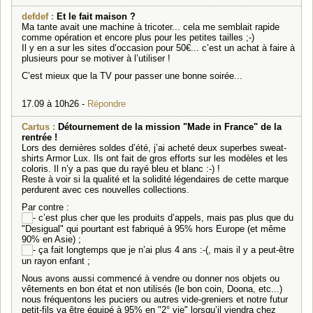
defdef :
Et le fait maison ?
Ma tante avait une machine à tricoter... cela me semblait rapide
comme opération et encore plus pour les petites tailles ;-)
Il y en a sur les sites d’occasion pour 50€... c’est un achat à faire à
plusieurs pour se motiver à l’utiliser !
C’est mieux que la TV pour passer une bonne soirée...
17.09 à 10h26 -
Répondre
Cartus :
Détournement de la mission "Made in France" de la
rentrée !
Lors des dernières soldes d’été, j’ai acheté deux superbes sweat-
shirts Armor Lux. Ils ont fait de gros efforts sur les modèles et les
coloris. Il n’y a pas que du rayé bleu et blanc :-) !
Reste à voir si la qualité et la solidité légendaires de cette marque
perdurent avec ces nouvelles collections.
Par contre :
c’est plus cher que les produits d’appels, mais pas plus que du
"Desigual" qui pourtant est fabriqué à 95% hors Europe (et même
90% en Asie) ;
ça fait longtemps que je n’ai plus 4 ans :-(, mais il y a peut-être
un rayon enfant ;
Nous avons aussi commencé à vendre ou donner nos objets ou
vêtements en bon état et non utilisés (le bon coin, Doona, etc...)
nous fréquentons les puciers ou autres vide-greniers et notre futur
petit-fils va être équipé à 95% en "2° vie" lorsqu’il viendra chez