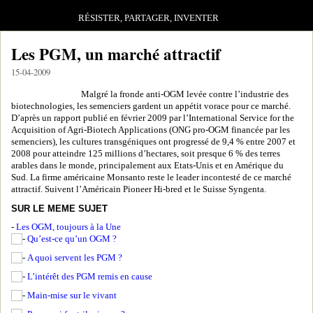
RÉSISTER, PARTAGER, INVENTER
Les PGM, un marché attractif
15-04-2009
Malgré la fronde anti-OGM levée contre l’industrie des
biotechnologies, les semenciers gardent un appétit vorace pour ce marché.
D’après un rapport publié en février 2009 par l’International Service for the
Acquisition of Agri-Biotech Applications (ONG pro-OGM financée par les
semenciers), les cultures transgéniques ont progressé de 9,4 % entre 2007 et
2008 pour atteindre 125 millions d’hectares, soit presque 6 % des terres
arables dans le monde, principalement aux Etats-Unis et en Amérique du
Sud. La firme américaine Monsanto reste le leader incontesté de ce marché
attractif. Suivent l’Américain Pioneer Hi-bred et le Suisse Syngenta.
SUR LE MEME SUJET
-
Les OGM, toujours à la Une
Qu’est-ce qu’un OGM ?
A quoi servent les PGM ?
L’intérêt des PGM remis en cause
Main-mise sur le vivant