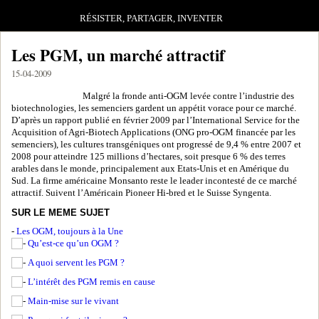
RÉSISTER, PARTAGER, INVENTER
Les PGM, un marché attractif
15-04-2009
Malgré la fronde anti-OGM levée contre l’industrie des
biotechnologies, les semenciers gardent un appétit vorace pour ce marché.
D’après un rapport publié en février 2009 par l’International Service for the
Acquisition of Agri-Biotech Applications (ONG pro-OGM financée par les
semenciers), les cultures transgéniques ont progressé de 9,4 % entre 2007 et
2008 pour atteindre 125 millions d’hectares, soit presque 6 % des terres
arables dans le monde, principalement aux Etats-Unis et en Amérique du
Sud. La firme américaine Monsanto reste le leader incontesté de ce marché
attractif. Suivent l’Américain Pioneer Hi-bred et le Suisse Syngenta.
SUR LE MEME SUJET
-
Les OGM, toujours à la Une
Qu’est-ce qu’un OGM ?
A quoi servent les PGM ?
L’intérêt des PGM remis en cause
Main-mise sur le vivant