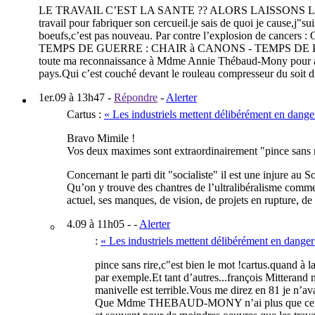
LE TRAVAIL C’EST LA SANTE ?? ALORS LAISSONS LE AUX MAL
travail pour fabriquer son cercueil.je sais de quoi je cause,j"
boeufs,c’est pas nouveau. Par contre l’explosion de cancers : O
TEMPS DE GUERRE : CHAIR à CANONS - TEMPS DE P
toute ma reconnaissance à Mdme Annie Thébaud-Mony pour avoir 
pays.Qui c’est couché devant le rouleau compresseur du soit dis
1er.09 à 13h47
-
Répondre
-
Alerter
Cartus
:
« Les industriels mettent délibérément en danger
Bravo Mimile !
Vos deux maximes sont extraordinairement "pince sans r
Concernant le parti dit "socialiste" il est une injure au 
Qu’on y trouve des chantres de l’ultralibéralisme comm
actuel, ses manques, de vision, de projets en rupture, de
4.09 à 11h05
- -
Alerter
:
« Les industriels mettent délibérément en danger 
pince sans rire,c"est bien le mot !cartus.quand
par exemple.Et tant d’autres...françois Mitterand 
manivelle est terrible.Vous me direz en 81 je n’a
Que Mdme THEBAUD-MONY n’ai plus que ce refus po