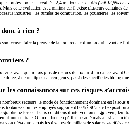
sques professionnels a évalué à 2,4 millions de salariés
(soit 13,5% des s
. Mais cette évaluation est a minima car il existe plusieurs centaines
ocessus industriel : les fumées de combustion, les poussières, les solvan
 donc à rien ?
ls sont censés faire la preuve de la non toxicité d’un produit avant de l’u
ouvriers ?
ouvrier avait quatre fois plus de risques de mourir d’un cancer avant 65 
ngue durée, à de multiples cancérogènes, pas à des spécificités biologique
 les connaissances sur ces risques s’accrois
s de nombreux secteurs, le mode de fonctionnement dominant est la sous-tr
sous-traitantes dont les employés supportent 80% à 90% de l’exposition 
graphique forcée. Leurs conditions d’intervention s’aggravent, leur trava
eur d’une centrale. On met donc en péril leur santé mais aussi la sûreté 
s on n’évoque jamais les dizaines de milliers de salariés sacrifiés de ce