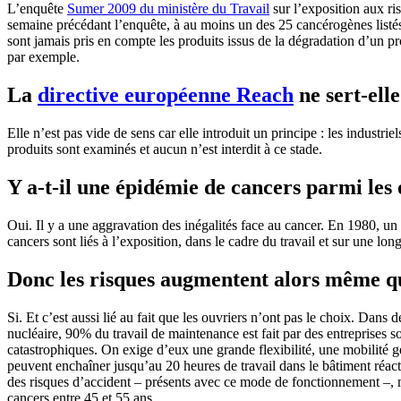
L’enquête
Sumer 2009 du ministère du Travail
sur l’exposition aux ri
semaine précédant l’enquête, à au moins un des 25 cancérogènes listés
sont jamais pris en compte les produits issus de la dégradation d’un pr
par exemple.
La
directive européenne Reach
ne sert-elle
Elle n’est pas vide de sens car elle introduit un principe : les industrie
produits sont examinés et aucun n’est interdit à ce stade.
Y a-t-il une épidémie de cancers parmi les 
Oui. Il y a une aggravation des inégalités face au cancer. En 1980, un 
cancers sont liés à l’exposition, dans le cadre du travail et sur une lo
Donc les risques augmentent alors même que
Si. Et c’est aussi lié au fait que les ouvriers n’ont pas le choix. Dan
nucléaire, 90% du travail de maintenance est fait par des entreprises 
catastrophiques. On exige d’eux une grande flexibilité, une mobilité géo
peuvent enchaîner jusqu’au 20 heures de travail dans le bâtiment réact
des risques d’accident – présents avec ce mode de fonctionnement –, mai
cancers entre 45 et 55 ans.