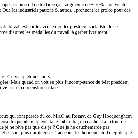
s,comme dit cette dame ça a augmenté de + 50%. une vie de
.Que les industriels,patrons & autres... prennent les prolos pour des
ravail est partie avec le dernier président socialiste de ce
me d’autres les médailles du travail. à gerber !vraiment.
rgie" il y a quelques jours).
gère. Mais quand on voit en plus l’incompétence du béat président
tive pour la dimension sociale.
E à ceux qui sont passés du col MAO au Rotary, de Guy Hocquenghem,
ensuite queudchi, queue dalle, nib, nitra, ma cache...Le retour de
ue je ne rêve pas,que dis-je ? Que je ne cauchemarde pas.
les sont plus nombreuses à accepter les honneurs de la république