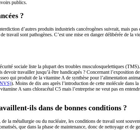
uvoirs publics.
ancées ?
nterdiction d’autres produits industriels cancérogènes suivrait, mais pas d
 de travail sont pathogènes. C’est une mise en danger délibérée de la vie 
curité sociale liste la plupart des troubles musculosquelettiques (TMS). 
s devoir travailler jusqu’à être handicapés ? Concernant l’exposition d
isseo qui produit de la vitamine A de synthèse pour l’alimentation anima
(INVS)
). Moins de dix ans après l’introduction de cette molécule dans la
la vitamine A sans chloracétal C5 mais l’entreprise ne veut pas en entend
availlent-ils dans de bonnes conditions ?
, de la métallurgie ou du nucléaire, les conditions de travail sont souve
omatisés, que dans la phase de maintenance, donc de nettoyage et de ges