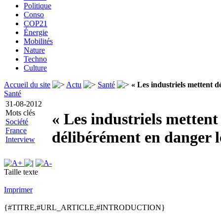
Politique
Conso
COP21
Énergie
Mobilités
Nature
Techno
Culture
Accueil du site
Actu
Santé
« Les industriels mettent d
Santé
31-08-2012
Mots clés
« Les industriels mettent
Société
France
délibérément en danger l
Interview
Taille texte
Imprimer
{#TITRE,#URL_ARTICLE,#INTRODUCTION}