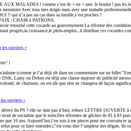
ADES ! comme c’est de + en + rare. le boulot ! pas les éclopé
suis menuisier.Avec tous mes doigts mais avec une maladie professionnelle
UI !! qui n"a pas un cas dans sa famille,s’est proches ?
AIX : CHAIR à PATRONS.
retourné cette cocarde au gouvernement.La réforme des conditions de t
ant progrès,la croissance,le plein-emploi...il distribue ces cocardes com
 les ouvriers »
ire" !
Socialisme (comme je l’ai déjà dit dans un commentaire sur un billet "Ene
e DSK, Lamy ou Delors est déjà une clause majeure de publicité menso
 volonté, de charisme, on est sûr que rien ne changera de façon significa
les ouvriers »
 à la dérive du PS ? elle ne date pas d’hier, relisez LETTRE OUVERT
n’avait de socialiste que le nom.Des réformes de gôches de 81 à 83 puis 
vais que 16 ans. Aujourd’hui j’en suis à me pincer pour me convaincre q
ur ce faire entendre,c"est vous dire l"ampleur des dégats. Ils ou el