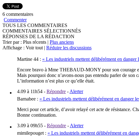
6 commentaires
Commenter
TOUS LES COMMENTAIRES
COMMENTAIRES SÉLECTIONNÉS
RÉPONSES DE LA RÉDACTION
Trier par : Plus récents |
Plus anciens
Affichage : Voir tout |
Réduire les discussions
Martine 44
:
« Les industriels mettent délibérément en danger l
Encore bravo à Mme THEBAUD-MONY pour son courage et son h
Mais pourquoi donc n’avons-nous pas entendu parler de son cas a
L’information n’est plus ce qu’elle était.
4.09 à 11h54
-
Répondre
-
Alerter
Barnabee
:
« Les industriels mettent délibérément en danger le
Merci pour cet article, d’avoir relayé cet acte de résistance. 
Bonne continuation.
3.09 à 09h55
-
Répondre
-
Alerter
mimilepouget
:
« Les industriels mettent délibérément en dange