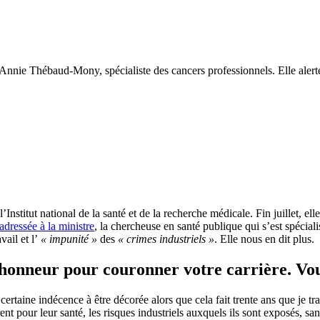
d'Annie Thébaud-Mony, spécialiste des cancers professionnels. Elle alerte
l’Institut national de la santé et de la recherche médicale. Fin juillet, e
 adressée à la ministre
, la chercheuse en santé publique qui s’est spécial
vail et l’
« impunité »
des
« crimes industriels »
. Elle nous en dit plus.
’honneur pour couronner votre carrière. Vou
certaine indécence à être décorée alors que cela fait trente ans que je trav
urent pour leur santé, les risques industriels auxquels ils sont exposés, sa