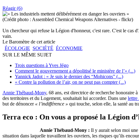
Réagir (6)
(Crédit photo : Assembled Chemical Weapons Alternatives - flickr)
Un chercheur qui refuse la Légion d'honneur, c'est rare. C'est le cas 
vain.
Le Baromètre de cet article
ÉCOLOGIE
SOCIÉTÉ
ÉCONOMIE
SUR LE MÊME SUJET
Trois questions à Yves Jégo
Comment le gouvernement a dépolitisé le ministère de l’« (...)
Yannick Jadot : « Je suis le dernier des “Mohicons” (...)
« Contre la pollution de l’air, on ne peut pas compter (...)
Annie Thébaud-Mony
, 68 ans, est directrice de recherche honoraire à 
des territoires et du Logement, souhaitait lui accorder. Dans une
lettre
but de dénoncer
« l’indifférence »
qui touche, selon elle, la santé au tra
Terra eco : On vous a proposé la Légion d
Annie Thébaud-Mony :
Il y aurait selon moi une 
situation dans laquelle travaillent les ouvriers, les risques qu’ils enco