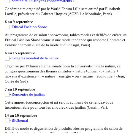
Séminaire « Citoyens consommateurs »
Ce séminaire organisé par le World Forum Lille sera animé par Elisabeth
Laville, présidente du Cabinet Utopies (AG2R-La Mondiale, Paris).
6 au 9 septembre
Ethical Fashion Show
Au programme de ce salon : showrooms, tables rondes et défilés de créateurs.
Ethical Fashion Show promeut une mode tendance qui respecte l’homme et
l’environnement (Cité de la mode et du design, Paris).
6 au 15 septembre
Congrès mondial de la nature
Organisé par l’Union internationale pour la conservation de la nature, ce
congrès questionnera des thèmes intitulés « nature+climat », « nature +
moyens d’existence » , « nature + énergie » ou « nature + économie » (Jeju,
Corée du Sud).
7 au 10 septembre
Rencontre de jardins
Cette année, écoconception et art seront au menu de ce rendez-vous
incontournable pour tous les amoureux des jardins (Gassin, Var).
14 au 16 septembre
BiObernai
Défilé de mode et dégustation de produits bios au programme du salon de