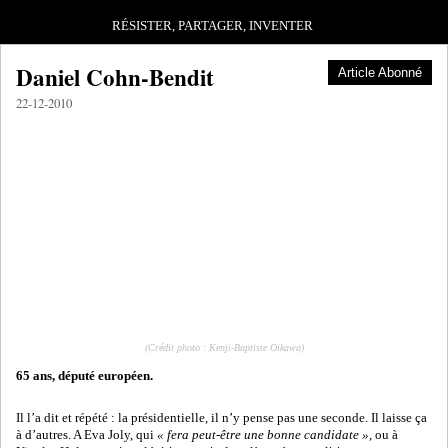
RÉSISTER, PARTAGER, INVENTER
Daniel Cohn-Bendit
Article Abonné
22-12-2010
(Crédit photo : Kenji-Baptiste Oikawa)
65 ans, député européen.
Il l’a dit et répété : la présidentielle, il n’y pense pas une seconde. Il laisse ça
à d’autres. A Eva Joly, qui
« fera peut-être une bonne candidate »
, ou à