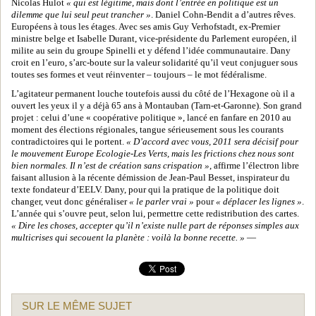
Nicolas Hulot
« qui est légitime, mais dont l’entrée en politique est un
dilemme que lui seul peut trancher »
. Daniel Cohn-Bendit a d’autres rêves.
Européens à tous les étages. Avec ses amis Guy Verhofstadt, ex-Premier
ministre belge et Isabelle Durant, vice-présidente du Parlement européen, il
milite au sein du groupe Spinelli et y défend l’idée communautaire. Dany
croit en l’euro, s’arc-boute sur la valeur solidarité qu’il veut conjuguer sous
toutes ses formes et veut réinventer – toujours – le mot fédéralisme.
L’agitateur permanent louche toutefois aussi du côté de l’Hexagone où il a
ouvert les yeux il y a déjà 65 ans à Montauban (Tarn-et-Garonne). Son grand
projet : celui d’une « coopérative politique », lancé en fanfare en 2010 au
moment des élections régionales, tangue sérieusement sous les courants
contradictoires qui le portent.
« D’accord avec vous, 2011 sera décisif pour
le mouvement Europe Ecologie-Les Verts, mais les frictions chez nous sont
bien normales. Il n’est de création sans crispation »
, affirme l’électron libre
faisant allusion à la récente démission de Jean-Paul Besset, inspirateur du
texte fondateur d’EELV. Dany, pour qui la pratique de la politique doit
changer, veut donc généraliser
« le parler vrai »
pour
« déplacer les lignes »
.
L’année qui s’ouvre peut, selon lui, permettre cette redistribution des cartes.
« Dire les choses, accepter qu’il n’existe nulle part de réponses simples aux
multicrises qui secouent la planète : voilà la bonne recette. »
—
SUR LE MÊME SUJET