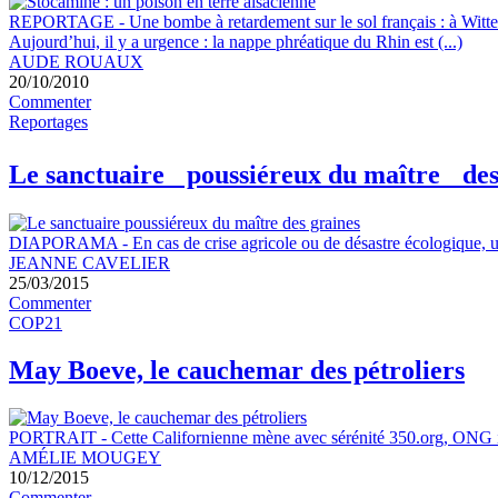
REPORTAGE
-
Une bombe à retardement sur le sol français : à Witt
Aujourd’hui, il y a urgence : la nappe phréatique du Rhin est (...)
AUDE ROUAUX
20/10/2010
Commenter
Reportages
Le sanctuaire poussiéreux du maître des
DIAPORAMA
-
En cas de crise agricole ou de désastre écologique, u
JEANNE CAVELIER
25/03/2015
Commenter
COP21
May Boeve, le cauchemar des pétroliers
PORTRAIT
-
Cette Californienne mène avec sérénité 350.org, ONG int
AMÉLIE MOUGEY
10/12/2015
Commenter