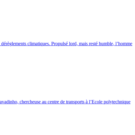
ux dérèglements climatiques. Propulsé lord, mais resté humble, l’homme
 Lavadinho, chercheuse au centre de transports à l’Ecole polytechnique