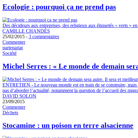
Ecologie : pourquoi ça ne prend pas
Des décideurs aux entreprises, des religieux aux étiquetés « verts » en
CAMILLE CHANDÈS
25/02/2015 -
3 commentaires
Commenter
parte
nariat
Société
Michel Serres : « Le monde de demain sera au
ENTRETIEN
-
Le nouveau monde est en train de se construire, mais il
pas d’aborder l’actualité, notamment la question de l’accueil des migran
DAVID SOLON
23/09/2015
Commenter
Déchets
Stocamine : un poison en terre alsacienne