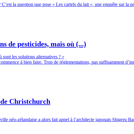
 C’est la question que pose « Les cartels du lait », une enquête sur la p
 de pesticides, mais où (...)
commence à bien faire. Trop de réglementations, pas suffisamment d’inn
e de Christchurch
ville néo-zélandaise a alors fait appel à l’architecte japonais Shigeru Ba