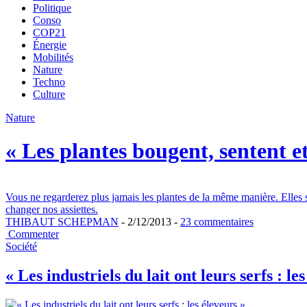
Politique
Conso
COP21
Énergie
Mobilités
Nature
Techno
Culture
Nature
« Les plantes bougent, sentent e
Vous ne regarderez plus jamais les plantes de la même manière. Elles 
changer nos assiettes.
THIBAUT SCHEPMAN
- 2/12/2013 -
23 commentaires
Commenter
Société
« Les industriels du lait ont leurs serfs : les 