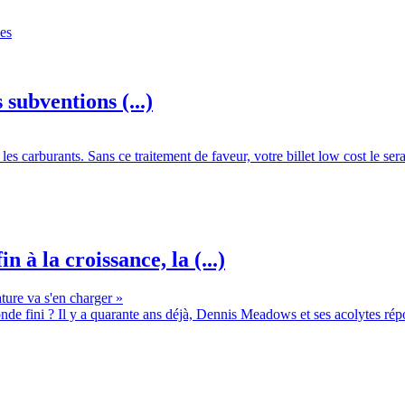
subventions (...)
r les carburants. Sans ce traitement de faveur, votre billet low cost le se
à la croissance, la (...)
nde fini ? Il y a quarante ans déjà, Dennis Meadows et ses acolytes répon