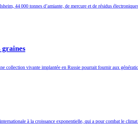
elsheim, 44 000 tonnes d’amiante, de mercure et de résidus électronique
 graines
ne collection vivante implantée en Russie pourrait fournir aux génératio
ernationale à la croissance exponentielle, qui a pour combat le climat e