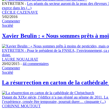
ENTRETIEN
-
Les géants du secteur auront-ils la peau des éleveurs ?
exerce dans les (...)
CÉCILE CAZENAVE
5/02/2016
Commenter
Société
Xavier Beulin : « Nous sommes prêts à moins
ENTRETIEN
-
Pour le président de la FNSEA, l’environnement, ça 
doigt.
LAURE NOUALHAT
20/02/2015 -
44 commentaires
Commenter
Société
La résurrection en carton de la cathédral
Datant du XIXe siècle, l’édifice n’a pas résisté au séisme de 2011. La 
l’expérience, censée être temporaire, pourrait durer… cinquante (...)
CORINNE MOUTOUT