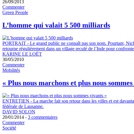
26/09/2013
Commenter
Green People
L’homme qui valait 5 500 milliards
PORTRAIT
-
Le grand public ne connaît pas son nom. Pourtant, Nicho
retourne régulièrement dans un village reculé de l’Inde pour confronter s
KARINE LE LOËT
30/05/2010
Commenter
Mobilités
« Plus nous marchons et plus nous sommes 
ENTRETIEN
-
La marche fait son retour dans les villes et est dava
fédérale de Lausanne.
DAVID SOLON
20/01/2014 -
3 commentaires
Commenter
Société