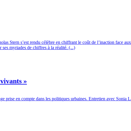
las Stern s’est rendu célèbre en chiffrant le coût de l’inaction face a
es myriades de chiffres à la réalité. (...)
vivants »
ntage prise en compte dans les politiques urbaines. Entretien avec Sonia