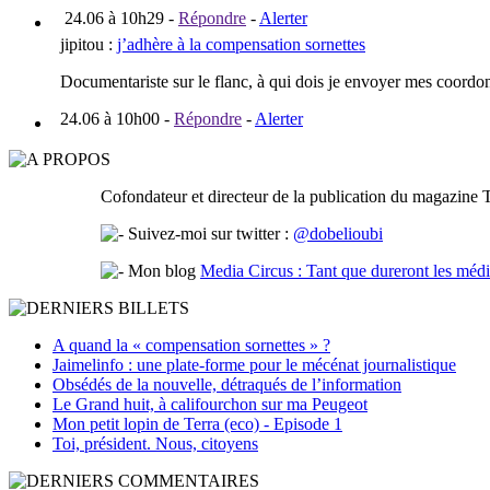
24.06 à 10h29
-
Répondre
-
Alerter
jipitou
:
j’adhère à la compensation sornettes
Documentariste sur le flanc, à qui dois je envoyer mes coord
24.06 à 10h00
-
Répondre
-
Alerter
Cofondateur et directeur de la publication du magazine T
Suivez-moi sur twitter :
@dobelioubi
Mon blog
Media Circus : Tant que dureront les médi
A quand la « compensation sornettes » ?
Jaimelinfo : une plate-forme pour le mécénat journalistique
Obsédés de la nouvelle, détraqués de l’information
Le Grand huit, à califourchon sur ma Peugeot
Mon petit lopin de Terra (eco) - Episode 1
Toi, président. Nous, citoyens