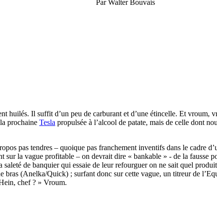
Par
Walter Bouvais
t huilés. Il suffit d’un peu de carburant et d’une étincelle. Et vroum, v
e la prochaine
Tesla
propulsée à l’alcool de patate, mais de celle dont nou
propos pas tendres – quoique pas franchement inventifs dans le cadre d’u
nt sur la vague profitable – on devrait dire « bankable » - de la fausse
saleté de banquier qui essaie de leur refourguer on ne sait quel produit
 bras (Anelka/Quick) ; surfant donc sur cette vague, un titreur de l’Equi
? Hein, chef ? » Vroum.