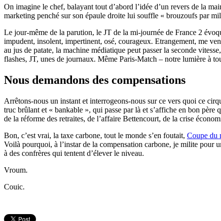
On imagine le chef, balayant tout d’abord l’idée d’un revers de la mai
marketing penché sur son épaule droite lui souffle « brouzoufs par mi
Le jour-même de la parution, le JT de la mi-journée de France 2 évo
impudent, insolent, impertinent, osé, courageux. Etrangement, me venai
au jus de patate, la machine médiatique peut passer la seconde vitess
flashes, JT, unes de journaux. Même Paris-Match – notre lumière à to
Nous demandons des compensations
Arrêtons-nous un instant et interrogeons-nous sur ce vers quoi ce cirqu
truc brûlant et « bankable », qui passe par là et s’affiche en bon père 
de la réforme des retraites, de l’affaire Bettencourt, de la crise éco
Bon, c’est vrai, la taxe carbone, tout le monde s’en foutait,
Coupe du 
Voilà pourquoi, à l’instar de la compensation carbone, je milite pour u
à des confrères qui tentent d’élever le niveau.
Vroum.
Couic.