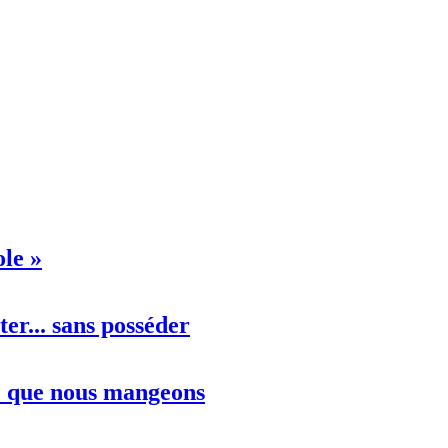
ole »
er... sans posséder
ce que nous mangeons