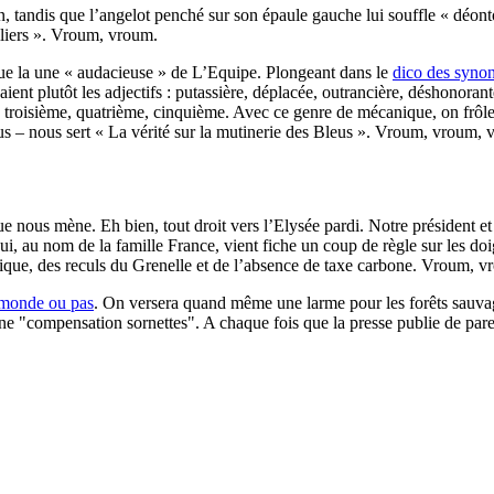
n, tandis que l’angelot penché sur son épaule gauche lui souffle « déonto
lliers ». Vroum, vroum.
que la une « audacieuse » de L’Equipe. Plongeant dans le
dico des syno
ent plutôt les adjectifs : putassière, déplacée, outrancière, déshonoran
e, troisième, quatrième, cinquième. Avec ce genre de mécanique, on frôle
us – nous sert « La vérité sur la mutinerie des Bleus ». Vroum, vroum, 
e nous mène. Eh bien, tout droit vers l’Elysée pardi. Notre président et
qui, au nom de la famille France, vient fiche un coup de règle sur les do
nomique, des reculs du Grenelle et de l’absence de taxe carbone. Vroum,
monde ou pas
. On versera quand même une larme pour les forêts sauvage
ne "compensation sornettes". A chaque fois que la presse publie de parei