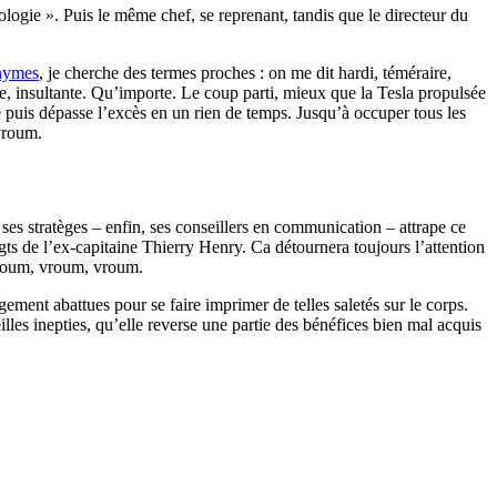
logie ». Puis le même chef, se reprenant, tandis que le directeur du
nymes
, je cherche des termes proches : on me dit hardi, téméraire,
te, insultante. Qu’importe. Le coup parti, mieux que la Tesla propulsée
 puis dépasse l’excès en un rien de temps. Jusqu’à occuper tous les
vroum.
 ses stratèges – enfin, ses conseillers en communication – attrape ce
igts de l’ex-capitaine Thierry Henry. Ca détournera toujours l’attention
 vroum, vroum, vroum.
ment abattues pour se faire imprimer de telles saletés sur le corps.
lles inepties, qu’elle reverse une partie des bénéfices bien mal acquis