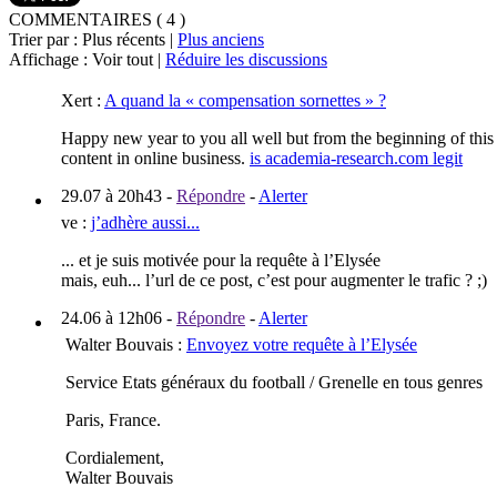
COMMENTAIRES ( 4 )
Trier par : Plus récents |
Plus anciens
Affichage : Voir tout |
Réduire les discussions
Xert
:
A quand la « compensation sornettes » ?
Happy new year to you all well but from the beginning of this 
content in online business.
is academia-research.com legit
29.07 à 20h43
-
Répondre
-
Alerter
ve
:
j’adhère aussi...
... et je suis motivée pour la requête à l’Elysée
mais, euh... l’url de ce post, c’est pour augmenter le trafic ? ;)
24.06 à 12h06
-
Répondre
-
Alerter
Walter Bouvais
:
Envoyez votre requête à l’Elysée
Service Etats généraux du football / Grenelle en tous genres
Paris, France.
Cordialement,
Walter Bouvais