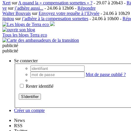
Xert
sur
A quand la « compensation sornettes » ?
- 29.07 à 20h43 -
R
ve
sur
j’adhère aussi...
- 24.06 à 12h06 -
Répondre
Walter Bouvais
sur
Envoyez votre requête à l’Elysée
- 24.06 à 10h29
jipitou
sur
j’adhère à la compensation sornettes
- 24.06 à 10h00 -
Rép
Tous les blogs Terra eco
pub
licité
pub
licité
Se connecter
Mot de passe oublié ?
Rester identifié
Créer un compte
News
RSS
Twitter