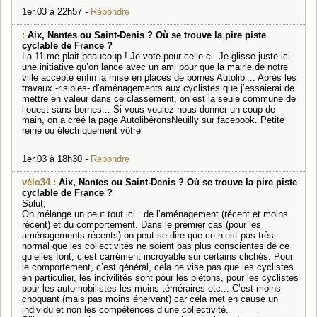
1er.03 à 22h57 -
Répondre
:
Aix, Nantes ou Saint-Denis ? Où se trouve la pire piste
cyclable de France ?
La 11 me plait beaucoup ! Je vote pour celle-ci. Je glisse juste ici
une initiative qu’on lance avec un ami pour que la mairie de notre
ville accepte enfin la mise en places de bornes Autolib’... Après les
travaux -risibles- d’aménagements aux cyclistes que j’essaierai de
mettre en valeur dans ce classement, on est la seule commune de
l’ouest sans bornes... Si vous voulez nous donner un coup de
main, on a créé la page AutolibéronsNeuilly sur facebook. Petite
reine ou électriquement vôtre
1er.03 à 18h30 -
Répondre
vélo34 :
Aix, Nantes ou Saint-Denis ? Où se trouve la pire piste
cyclable de France ?
Salut,
On mélange un peut tout ici : de l’aménagement (récent et moins
récent) et du comportement. Dans le premier cas (pour les
aménagements récents) on peut se dire que ce n’est pas très
normal que les collectivités ne soient pas plus conscientes de ce
qu’elles font, c’est carrément incroyable sur certains clichés. Pour
le comportement, c’est général, cela ne vise pas que les cyclistes
en particulier, les incivilités sont pour les piétons, pour les cyclistes
pour les automobilistes les moins téméraires etc... C’est moins
choquant (mais pas moins énervant) car cela met en cause un
individu et non les compétences d’une collectivité.