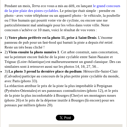
Pendant un mois,
Terra eco
vous a mis au défi, en lançant
le grand concours
de la pire plaie des pistes cyclables
. Le principe était simple : prendre en
photo - avec votre téléphone ou un appareil photo - le véhicule, la poubelle
ou l’être humain qui pourrit votre vie de cycliste, ou encore une rue
particulièrement mal aménagée pour les vélos dans votre ville. Notre
concours s’achève ce 10 mars, voici le résultat de vos votes :
1)
Votre photo préférée est la photo 11, prise à Saint-Denis
. L’énorme
panneau de pub pour un fast-food qui barrait la piste a depuis été retiré.
Reste un très beau cliché !
2)
Viens ensuite la photo numéro 1
. Cet arbre construit, sans concertation,
sur la peinture encore fraîche de la piste cyclable entre Saint-Nazaire et
Trignac (Loire-Atlantique) est malheureusement un grand classique. Des cas
similaires sont à retrouver aussi sur les photos 14, 16, 27, 56...
3)
La photo 3 prend la dernière place du podium
. Hérouville-Saint-Clair
(Calvados) participe au concours de la plus petite piste cyclable du monde,
avec Paris (photo 33).
La rédaction attribue le prix de la piste la plus improbable à Perpignan
(Pyrénées-Orientales) et ses panneaux contradictoires (photo 12), et le prix
de la piste la plus inconfortable à Bourges (Cher) et ses montagnes russes
(photo 26) et le prix de la dépense inutile à Bourges (là encore) pour ses
poteaux par milliers (photo 20).