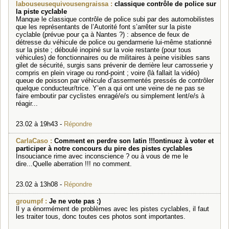
labouseusequivousengraissa :
classique contrôle de police sur
la piste cyclable
Manque le classique contrôle de police subi par des automobilistes
que les représentants de l’Autorité font s’arrêter sur la piste
cyclable (prévue pour ça à Nantes ?) : absence de feux de
détresse du véhicule de police ou gendarmerie lui-même stationné
sur la piste ; déboulé inopiné sur la voie restante (pour tous
véhicules) de fonctionnaires ou de militaires à peine visibles sans
gilet de sécurité, surgis sans prévenir de derrière leur carrosserie y
compris en plein virage ou rond-point ; voire (là fallait la vidéo)
queue de poisson par véhicule d’assermentés pressés de contrôler
quelque conducteur/trice. Y’en a qui ont une veine de ne pas se
faire emboutir par cyclistes enragé/e/s ou simplement lent/e/s à
réagir...
23.02 à 19h43 -
Répondre
CarlaCaso :
Comment en perdre son latin !!!ontinuez à voter et
participer à notre concours du pire des pistes cyclables
Insouciance rime avec inconscience ? ou à vous de me le
dire...Quelle aberration !!! no comment.
23.02 à 13h08 -
Répondre
groumpf :
Je ne vote pas :)
Il y a énormément de problèmes avec les pistes cyclables, il faut
les traiter tous, donc toutes ces photos sont importantes.