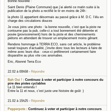
Bonne nouvelle :
Saint Denis (Plaine Commune) que j’ai alerté ce matin suite à la
publication de la photo a rectifié le tir en moins de 24h :
la photo 11 appartient désormais au passé grâce à M. D.C. l’élu en
charge des circulations douces
Je vous joins une photo : la bonne nouvelle, c’est que la piste ne
contourne pas la pub, celle-ci a tout bonnement été déterrée et
posée (provisoirement) hors de la piste et des cheminements
piétons en attendant de trouver un emplacement moins gênant.
Rendons hommage à TERRA ECO, sans cet article, le problème
serait toujours d’actualité, j’invite donc tous les lecteurs à faire de
même avec leurs élus : ceux-ci préfèreront certainement faire
disparaître au plus vite ces anomalies.
Eric, Abonné Terra Eco
22.02 à 00h58 -
Répondre
Bah Oui ! :
Continuez à voter et participer à notre concours du
pire des pistes cyclables
La 11 bien entendu !
Entre la 11 et nous, c’est juste une histoire de goût :)
21.02 à 15h25 -
Répondre
Pepperpote :
Continuez à voter et participer à notre concours