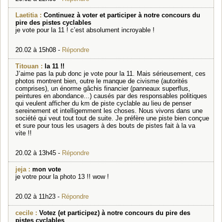
Laetitia :
Continuez à voter et participer à notre concours du
pire des pistes cyclables
je vote pour la 11 ! c’est absolument incroyable !
20.02 à 15h08 -
Répondre
Titouan :
la 11 !!
J’aime pas la pub donc je vote pour la 11. Mais sérieusement, ces
photos montrent bien, outre le manque de civisme (autorités
comprises), un énorme gâchis financier (panneaux superflus,
peintures en abondance...) causés par des responsables politiques
qui veulent afficher du km de piste cyclable au lieu de penser
sereinement et intelligemment les choses. Nous vivons dans une
société qui veut tout tout de suite. Je préfère une piste bien conçue
et sure pour tous les usagers à des bouts de pistes fait à la va
vite !!
20.02 à 13h45 -
Répondre
jeja :
mon vote
je votre pour la photo 13 !! wow !
20.02 à 11h23 -
Répondre
cecile :
Votez (et participez) à notre concours du pire des
pistes cyclables