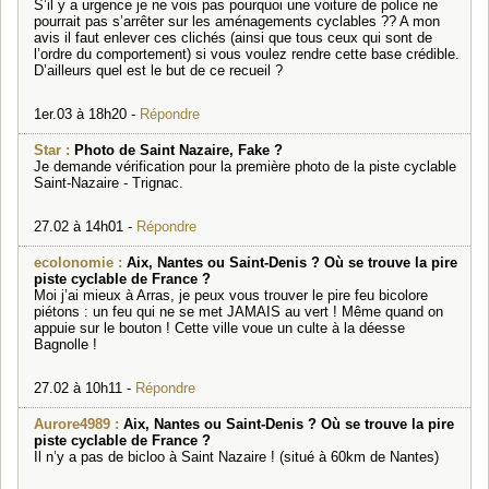
S’il y a urgence je ne vois pas pourquoi une voiture de police ne
pourrait pas s’arrêter sur les aménagements cyclables ?? A mon
avis il faut enlever ces clichés (ainsi que tous ceux qui sont de
l’ordre du comportement) si vous voulez rendre cette base crédible.
D’ailleurs quel est le but de ce recueil ?
1er.03 à 18h20 -
Répondre
Star :
Photo de Saint Nazaire, Fake ?
Je demande vérification pour la première photo de la piste cyclable
Saint-Nazaire - Trignac.
27.02 à 14h01 -
Répondre
ecolonomie :
Aix, Nantes ou Saint-Denis ? Où se trouve la pire
piste cyclable de France ?
Moi j’ai mieux à Arras, je peux vous trouver le pire feu bicolore
piétons : un feu qui ne se met JAMAIS au vert ! Même quand on
appuie sur le bouton ! Cette ville voue un culte à la déesse
Bagnolle !
27.02 à 10h11 -
Répondre
Aurore4989 :
Aix, Nantes ou Saint-Denis ? Où se trouve la pire
piste cyclable de France ?
Il n’y a pas de bicloo à Saint Nazaire ! (situé à 60km de Nantes)