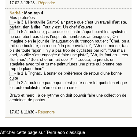
17.02 à 13h23 -
Répondre
Narbé :
Mon top 4
Mes préférées :
la 3 à Hérouville Saint-Clair parce que c’est un travail d’artiste,
parfait, rien à dire. Tout y est. Un chef d’œuvre.
la 5 à Toulouse, parce qu’elle illustre à quel point les cyclistes
ne comptent pas dans l’esprit de nombreux aménageurs ; On
imagine bien le jour de l’inauguration du tronçon routier : "Chef, on a
fait une boulette, on a oublié la piste cyclable", "Ah oui, mince, tant
pis de toute façon il n’y a pas trop de cyclistes par ici", "Oui mais
chef, la ville s’est engagée à faire une piste", "Ah, ils font ch... ces
illuminés", "Bon, chef on fait quoi ?", "Écoute, tu prends un
stagiaire avec toi et tu me peinturlures une piste qui prenne pas
trop de place, hein".
la 1 à Trignac, à tester de préférence de retour d’une bonne
cuite
la 2 à Toulouse parce que c’est juste notre lot quotidien et que
les automobilistes n’en ont rien à cirer.
Bravo et merci, à ce rythme on doit pouvoir faire une collection de
centaines de photos.
17.02 à 11h36 -
Répondre
Afficher cette page sur Terra eco classique