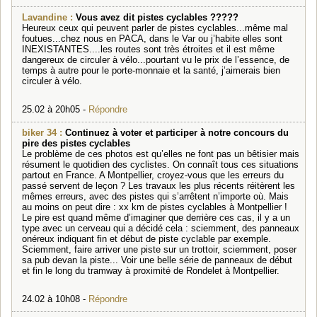
Lavandine :
Vous avez dit pistes cyclables ?????
Heureux ceux qui peuvent parler de pistes cyclables...même mal
foutues...chez nous en PACA, dans le Var ou j’habite elles sont
INEXISTANTES....les routes sont très étroites et il est même
dangereux de circuler à vélo...pourtant vu le prix de l’essence, de
temps à autre pour le porte-monnaie et la santé, j’aimerais bien
circuler à vélo.
25.02 à 20h05 -
Répondre
biker 34 :
Continuez à voter et participer à notre concours du
pire des pistes cyclables
Le problème de ces photos est qu’elles ne font pas un bêtisier mais
résument le quotidien des cyclistes. On connaît tous ces situations
partout en France. A Montpellier, croyez-vous que les erreurs du
passé servent de leçon ? Les travaux les plus récents réitèrent les
mêmes erreurs, avec des pistes qui s’arrêtent n’importe où. Mais
au moins on peut dire : xx km de pistes cyclables à Montpellier !
Le pire est quand même d’imaginer que derrière ces cas, il y a un
type avec un cerveau qui a décidé cela : sciemment, des panneaux
onéreux indiquant fin et début de piste cyclable par exemple.
Sciemment, faire arriver une piste sur un trottoir, sciemment, poser
sa pub devan la piste... Voir une belle série de panneaux de début
et fin le long du tramway à proximité de Rondelet à Montpellier.
24.02 à 10h08 -
Répondre