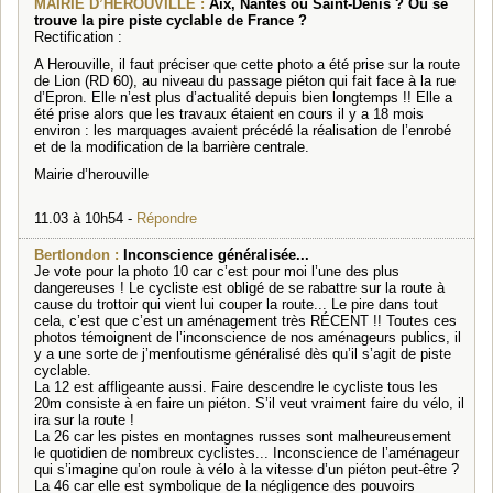
MAIRIE D’HEROUVILLE :
Aix, Nantes ou Saint-Denis ? Où se
trouve la pire piste cyclable de France ?
Rectification :
A Herouville, il faut préciser que cette photo a été prise sur la route
de Lion (RD 60), au niveau du passage piéton qui fait face à la rue
d’Epron. Elle n’est plus d’actualité depuis bien longtemps !! Elle a
été prise alors que les travaux étaient en cours il y a 18 mois
environ : les marquages avaient précédé la réalisation de l’enrobé
et de la modification de la barrière centrale.
Mairie d’herouville
11.03 à 10h54 -
Répondre
Bertlondon :
Inconscience généralisée...
Je vote pour la photo 10 car c’est pour moi l’une des plus
dangereuses ! Le cycliste est obligé de se rabattre sur la route à
cause du trottoir qui vient lui couper la route... Le pire dans tout
cela, c’est que c’est un aménagement très RÉCENT !! Toutes ces
photos témoignent de l’inconscience de nos aménageurs publics, il
y a une sorte de j’menfoutisme généralisé dès qu’il s’agit de piste
cyclable.
La 12 est affligeante aussi. Faire descendre le cycliste tous les
20m consiste à en faire un piéton. S’il veut vraiment faire du vélo, il
ira sur la route !
La 26 car les pistes en montagnes russes sont malheureusement
le quotidien de nombreux cyclistes... Inconscience de l’aménageur
qui s’imagine qu’on roule à vélo à la vitesse d’un piéton peut-être ?
La 46 car elle est symbolique de la négligence des pouvoirs