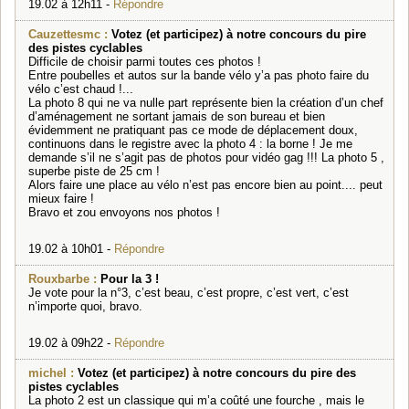
19.02 à 12h11 -
Répondre
Cauzettesmc :
Votez (et participez) à notre concours du pire
des pistes cyclables
Difficile de choisir parmi toutes ces photos !
Entre poubelles et autos sur la bande vélo y’a pas photo faire du
vélo c’est chaud !...
La photo 8 qui ne va nulle part représente bien la création d’un chef
d’aménagement ne sortant jamais de son bureau et bien
évidemment ne pratiquant pas ce mode de déplacement doux,
continuons dans le registre avec la photo 4 : la borne ! Je me
demande s’il ne s’agit pas de photos pour vidéo gag !!! La photo 5 ,
superbe piste de 25 cm !
Alors faire une place au vélo n’est pas encore bien au point.... peut
mieux faire !
Bravo et zou envoyons nos photos !
19.02 à 10h01 -
Répondre
Rouxbarbe :
Pour la 3 !
Je vote pour la n°3, c’est beau, c’est propre, c’est vert, c’est
n’importe quoi, bravo.
19.02 à 09h22 -
Répondre
michel :
Votez (et participez) à notre concours du pire des
pistes cyclables
La photo 2 est un classique qui m’a coûté une fourche , mais le