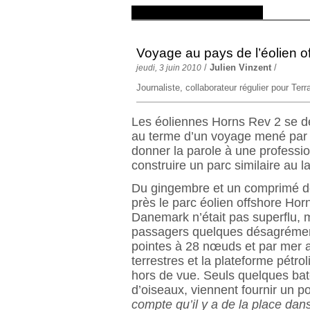
Voyage au pays de l’éolien of
/
Julien Vinzent
/
jeudi, 3 juin 2010
Journaliste, collaborateur régulier pour Terr
Les éoliennes Horns Rev 2 se dév
au terme d’un voyage mené par 
donner la parole à une professi
construire un parc similaire au 
Du gingembre et un comprimé de
près le parc éolien offshore Ho
Danemark n’était pas superflu, m
passagers quelques désagrément
pointes à 28 nœuds et par mer a
terrestres et la plateforme pétro
hors de vue. Seuls quelques bat
d’oiseaux, viennent fournir un p
compte qu’il y a de la place dan