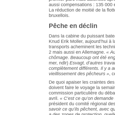
aussi compensations : 135 000 
La réduction de moitié de la flot
bruxellois.
Pêche en déclin
Dans la cabine du puissant bate
Knud Erik Moller, aujourd’hui à
transports acheminent les techn
2 mais aussi en Allemagne.
« Au
chômage. Beaucoup ont été en
mer, ndlr)
Esvagt, d’autres trava
complètement différents. Il y a a
vieillissement des pêcheurs »
, 
De quoi apaiser les craintes des
doivent faire le voyage la semain
commission particulière du débat
avril.
« C’est ce qu’on demande 
président du comité régional d
savoir ce qu’ils pêchent, avec quel
a des zones de protection, quell