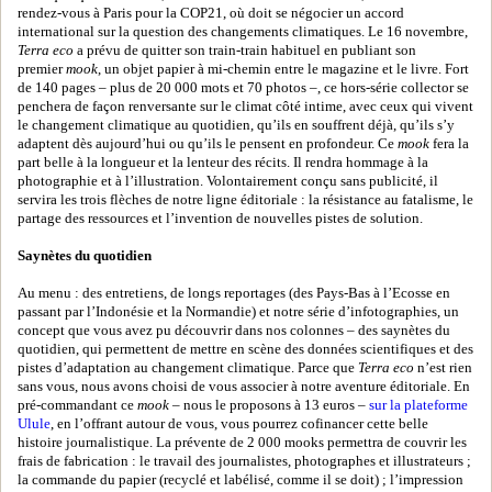
rendez-vous à Paris pour la COP21, où doit se négocier un accord
international sur la question des changements climatiques. Le 16 novembre,
Terra eco
a prévu de quitter son train-train habituel en publiant son
premier
mook
, un objet papier à mi-chemin entre le magazine et le livre. Fort
de 140 pages – plus de 20 000 mots et 70 photos –, ce hors-série collector se
penchera de façon renversante sur le climat côté intime, avec ceux qui vivent
le changement climatique au quotidien, qu’ils en souffrent déjà, qu’ils s’y
adaptent dès aujourd’hui ou qu’ils le pensent en profondeur. Ce
mook
fera la
part belle à la longueur et la lenteur des récits. Il rendra hommage à la
photographie et à l’illustration. Volontairement conçu sans publicité, il
servira les trois flèches de notre ligne éditoriale : la résistance au fatalisme, le
partage des ressources et l’invention de nouvelles pistes de solution.
Saynètes du quotidien
Au menu : des entretiens, de longs reportages (des Pays-Bas à l’Ecosse en
passant par l’Indonésie et la Normandie) et notre série d’infotographies, un
concept que vous avez pu découvrir dans nos colonnes – des saynètes du
quotidien, qui permettent de mettre en scène des données scientifiques et des
pistes d’adaptation au changement climatique. Parce que
Terra eco
n’est rien
sans vous, nous avons choisi de vous associer à notre aventure éditoriale. En
pré-commandant ce
mook
– nous le proposons à 13 euros –
sur la plateforme
Ulule
, en l’offrant autour de vous, vous pourrez cofinancer cette belle
histoire journalistique. La prévente de 2 000 mooks permettra de couvrir les
frais de fabrication : le travail des journalistes, photographes et illustrateurs ;
la commande du papier (recyclé et labélisé, comme il se doit) ; l’impression