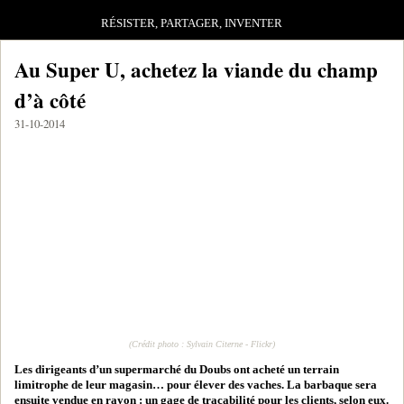
RÉSISTER, PARTAGER, INVENTER
Au Super U, achetez la viande du champ
d’à côté
31-10-2014
(Crédit photo : Sylvain Citerne - Flickr)
Les dirigeants d’un supermarché du Doubs ont acheté un terrain
limitrophe de leur magasin… pour élever des vaches. La barbaque sera
ensuite vendue en rayon : un gage de traçabilité pour les clients, selon eux.