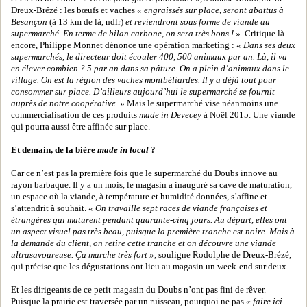
Dreux-Brézé : les bœufs et vaches
« engraissés sur place, seront abattus à
Besançon
(à 13 km de là, ndlr)
et reviendront sous forme de viande au
supermarché. En terme de bilan carbone, on sera très bons ! »
. Critique là
encore, Philippe Monnet dénonce une opération marketing :
« Dans ses deux
supermarchés, le directeur doit écouler 400, 500 animaux par an. Là, il va
en élever combien ? 5 par an dans sa pâture. On a plein d’animaux dans le
village. On est la région des vaches montbéliardes. Il y a déjà tout pour
consommer sur place. D’ailleurs aujourd’hui le supermarché se fournit
auprès de notre coopérative. »
Mais le supermarché vise néanmoins une
commercialisation de ces produits
made in Devecey
à Noël 2015. Une viande
qui pourra aussi être affinée sur place.
Et demain, de la bière
made in local
?
Car ce n’est pas la première fois que le supermarché du Doubs innove au
rayon barbaque. Il y a un mois, le magasin a inauguré sa cave de maturation,
un espace où la viande, à température et humidité données, s’affine et
s’attendrit à souhait.
« On travaille sept races de viande françaises et
étrangères qui maturent pendant quarante-cinq jours. Au départ, elles ont
un aspect visuel pas très beau, puisque la première tranche est noire. Mais à
la demande du client, on retire cette tranche et on découvre une viande
ultrasavoureuse. Ça marche très fort »
, souligne Rodolphe de Dreux-Brézé,
qui précise que les dégustations ont lieu au magasin un week-end sur deux.
Et les dirigeants de ce petit magasin du Doubs n’ont pas fini de rêver.
Puisque la prairie est traversée par un ruisseau, pourquoi ne pas
« faire ici