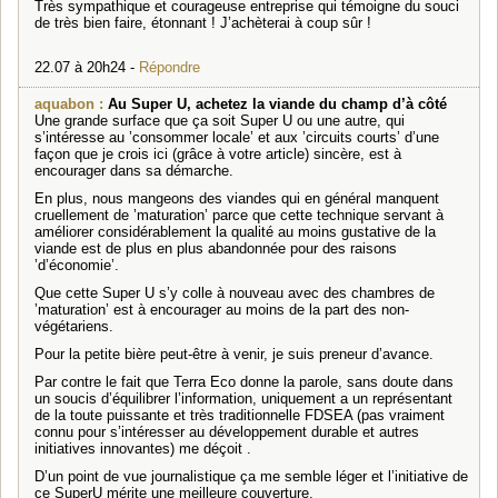
Très sympathique et courageuse entreprise qui témoigne du souci
de très bien faire, étonnant ! J’achèterai à coup sûr !
22.07 à 20h24 -
Répondre
aquabon :
Au Super U, achetez la viande du champ d’à côté
Une grande surface que ça soit Super U ou une autre, qui
s’intéresse au ’consommer locale’ et aux ’circuits courts’ d’une
façon que je crois ici (grâce à votre article) sincère, est à
encourager dans sa démarche.
En plus, nous mangeons des viandes qui en général manquent
cruellement de ’maturation’ parce que cette technique servant à
améliorer considérablement la qualité au moins gustative de la
viande est de plus en plus abandonnée pour des raisons
’d’économie’.
Que cette Super U s’y colle à nouveau avec des chambres de
’maturation’ est à encourager au moins de la part des non-
végétariens.
Pour la petite bière peut-être à venir, je suis preneur d’avance.
Par contre le fait que Terra Eco donne la parole, sans doute dans
un soucis d’équilibrer l’information, uniquement a un représentant
de la toute puissante et très traditionnelle FDSEA (pas vraiment
connu pour s’intéresser au développement durable et autres
initiatives innovantes) me déçoit .
D’un point de vue journalistique ça me semble léger et l’initiative de
ce SuperU mérite une meilleure couverture.