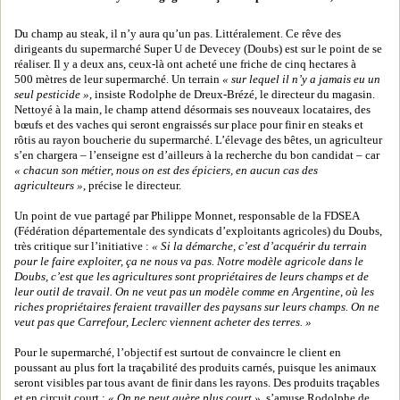
Du champ au steak, il n’y aura qu’un pas. Littéralement. Ce rêve des
dirigeants du supermarché Super U de Devecey (Doubs) est sur le point de se
réaliser. Il y a deux ans, ceux-là ont acheté une friche de cinq hectares à
500 mètres de leur supermarché. Un terrain
« sur lequel il n’y a jamais eu un
seul pesticide »
, insiste Rodolphe de Dreux-Brézé, le directeur du magasin.
Nettoyé à la main, le champ attend désormais ses nouveaux locataires, des
bœufs et des vaches qui seront engraissés sur place pour finir en steaks et
rôtis au rayon boucherie du supermarché. L’élevage des bêtes, un agriculteur
s’en chargera – l’enseigne est d’ailleurs à la recherche du bon candidat – car
« chacun son métier, nous on est des épiciers, en aucun cas des
agriculteurs »
, précise le directeur.
Un point de vue partagé par Philippe Monnet, responsable de la FDSEA
(Fédération départementale des syndicats d’exploitants agricoles) du Doubs,
très critique sur l’initiative :
« Si la démarche, c’est d’acquérir du terrain
pour le faire exploiter, ça ne nous va pas. Notre modèle agricole dans le
Doubs, c’est que les agricultures sont propriétaires de leurs champs et de
leur outil de travail. On ne veut pas un modèle comme en Argentine, où les
riches propriétaires feraient travailler des paysans sur leurs champs. On ne
veut pas que Carrefour, Leclerc viennent acheter des terres. »
Pour le supermarché, l’objectif est surtout de convaincre le client en
poussant au plus fort la traçabilité des produits carnés, puisque les animaux
seront visibles par tous avant de finir dans les rayons. Des produits traçables
et en circuit court :
« On ne peut guère plus court »
, s’amuse Rodolphe de