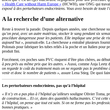
« Health Care without Harm Europe »
(HCWH), une ONG qui travaille 
exposé à des perturbateurs endocriniens. Vous avez besoin de toute l’é
A la recherche d’une alternative
Reste à trouver la parade. Depuis quelques années, une chercheuse suédo
qu’on peut, avec un autre matériau, stocker le sang pendant six sema
procédure dangereuse pour les patients. Elle implique une prise de ris
aujourd’hui »
, poursuit-elle. La chercheuse a entraîné plusieurs fourn
Polonais pour fabriquer les tubes reliés à la poche et un Italien pour 
produit fini.
Forcément, ces poches sans PVC risquent d’être plus chères, au début
à peu près au même prix que les autres. »
Aussi, comme Anja Leetz de 
on regarde le coût du traitement mais on ne regarde pas le problème à 
venir et donc le nombre de patients »
, assure Lena Stieg. De quoi fair
Les perturbateurs endocriniens, pas qu’à l’hôpital
« Il n’y en a pas plus à l’hôpital qu’ailleurs
souligne Olivier Toma, p
de construction… Et ce, dans des quantités hallucinantes. C’est cette 
à l’hôpital, on pense que tout est sain. Si on ne forme pas les professio
bonnes pratiques. »