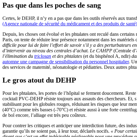
Pas que dans les poches de sang
Certes, le DEHP, il n’y en a pas que dans les outils réservés aux trans
(Agence nationale de sécurité du médicament et des produits de santé)
Depuis, les choses ont évolué et les phtalates ont reculé dans certains
Paris, on tente de réduire leur présence notamment dans les matériels 
difficile pour lui de faire l’effort de savoir s’il y a des perturbateur
d’intervenir au niveau des centrales d’achat. Le CAHPP
(Centrale d’a
l’élimination du
triclosan
et des phtalates
(et du bisphénol A, ndlr)
da
automne une campagne de sensibilisation du personnel hospitalier
. Un
des services de maternité, néonatologie et pédiatries. Deux autres phtala
Le gros atout du DEHP
Pour les phtalates, les portes de l’hôpital se ferment doucement. Reste u
cocktail PVC-DEHP résiste toujours aux assauts des chercheurs. Et, s’
stabilisant pour les globules rouges, réduisant les risques que leur 
(40°C) comme très basses (-70°C) et résiste aussi à une forte centrifug
de bol encore, l’alliage est très peu coûteux.
Pour contrer les critiques et anticiper une interdiction future, des 
garantie qu’ils ne soient pas, à leur tour, déclarés nocifs.
« Pour certai
disent que c’est un effet indésirable négligeable pour une procédure q