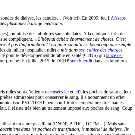
es sondes de dialyse, les canules… (Voir
ici
). En 2009, feu l
’Afssaps
des plastiques à usage médical »
.
es), on utilise des tubulures sans phtalates. A la clinique Turin de
ses se compliquent.
« L’hôpital achète énormément de choses. C’est
 souvent pas l’information. C’est pour ça qu’il est beaucoup plus simple
les du milieu hospitalier, ndlr)
a mis dans
son cahier des charges
mité pour le développement durable en santé (C2DS) qui
lance cet
futur proche. En juillet 2015, le DEHP
sera interdit
dans les tubulures
ls (elles sont d’ailleurs
recensées ici
et
ici
), les poches de sang et leur
priétés admirables pour conserver le sang. Il a notamment un effet
a combinaison PVC/DEHP peut souffrir des températures très hautes
lair, il résiste très bien au traitement imposé aux poches de sang. Coup
 mais utilisant un autre plastifiant (DNDP, BTHC, TOTM…). Mais sans
ocriniens dans les poches de transfusion, le matériel de dialyse. Ils
rvivre, on verra plus tard
, regrette Anja Leetz, directrice exécutive de