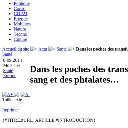
Politique
Conso
COP21
Énergie
Mobilités
Nature
Techno
Culture
Accueil du site
Actu
Santé
Dans les poches des transf
Santé
8-09-2014
Mots clés
Dans les poches des trans
Santé
Europe
sang et des phtalates…
Taille texte
Imprimer
{#TITRE,#URL_ARTICLE,#INTRODUCTION}