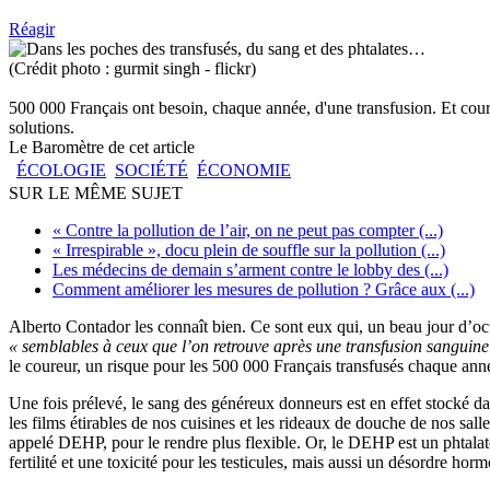
Réagir
(Crédit photo : gurmit singh - flickr)
500 000 Français ont besoin, chaque année, d'une transfusion. Et coure
solutions.
Le Baromètre de cet article
ÉCOLOGIE
SOCIÉTÉ
ÉCONOMIE
SUR LE MÊME SUJET
« Contre la pollution de l’air, on ne peut pas compter (...)
« Irrespirable », docu plein de souffle sur la pollution (...)
Les médecins de demain s’arment contre le lobby des (...)
Comment améliorer les mesures de pollution ? Grâce aux (...)
Alberto Contador les connaît bien. Ce sont eux qui, un beau jour d’oct
« semblables à ceux que l’on retrouve après une transfusion sanguine e
le coureur, un risque pour les 500 000 Français transfusés chaque ann
Une fois prélevé, le sang des généreux donneurs est en effet stocké d
les films étirables de nos cuisines et les rideaux de douche de nos s
appelé DEHP, pour le rendre plus flexible. Or, le DEHP est un phtalate
fertilité et une toxicité pour les testicules, mais aussi un désordre hor