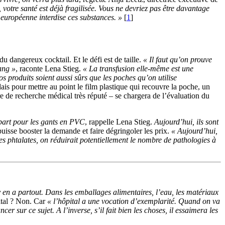
 votre santé est déjà fragilisée. Vous ne devriez pas être davantage
 européenne interdise ces substances. »
[
1
]
u dangereux cocktail. Et le défi est de taille.
« Il faut qu’on prouve
ang »
, raconte Lena Stieg.
« La transfusion elle-même est une
s produits soient aussi sûrs que les poches qu’on utilise
ais pour mettre au point le film plastique qui recouvre la poche, un
tre de recherche médical très réputé – se chargera de l’évaluation du
épart pour les gants en PVC
, rappelle Lena Stieg.
Aujourd’hui, ils sont
sse booster la demande et faire dégringoler les prix.
« Aujourd’hui,
ces phtalates, on réduirait potentiellement le nombre de pathologies à
y en a partout. Dans les emballages alimentaires, l’eau, les matériaux
pital ? Non. Car
« l’hôpital a une vocation d’exemplarité. Quand on va
er sur ce sujet. A l’inverse, s’il fait bien les choses, il essaimera les