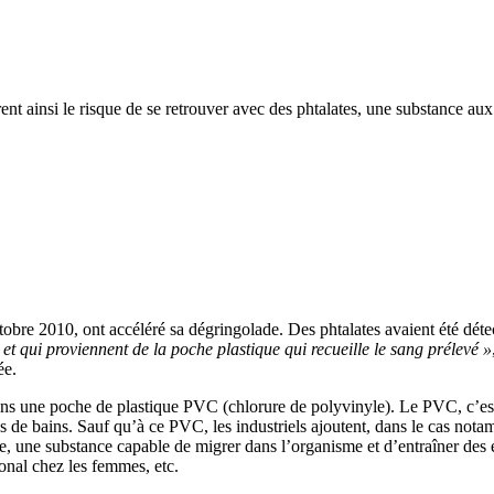
nt ainsi le risque de se retrouver avec des phtalates, une substance aux
obre 2010, ont accéléré sa dégringolade. Des phtalates avaient été détect
t qui proviennent de la poche plastique qui recueille le sang prélevé »
ée.
ans une poche de plastique PVC (chlorure de polyvinyle). Le PVC, c’est
alles de bains. Sauf qu’à ce PVC, les industriels ajoutent, dans le cas 
, une substance capable de migrer dans l’organisme et d’entraîner des e
monal chez les femmes, etc.