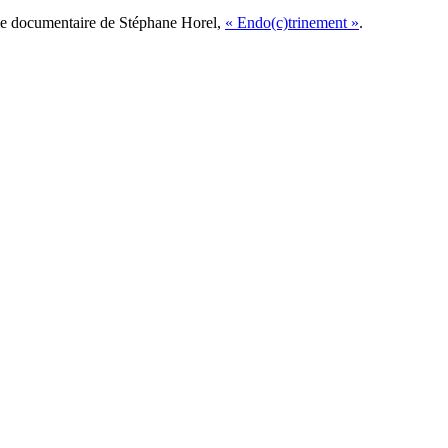
t le documentaire de Stéphane Horel,
« Endo(c)trinement »
.