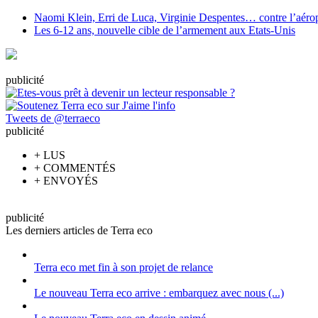
Naomi Klein, Erri de Luca, Virginie Despentes… contre l’aéropo
Les 6-12 ans, nouvelle cible de l’armement aux Etats-Unis
pub
licité
Tweets de @terraeco
pub
licité
+
LUS
+
COMMENTÉS
+
ENVOYÉS
pub
licité
Les derniers articles de Terra eco
Terra eco met fin à son projet de relance
Le nouveau Terra eco arrive : embarquez avec nous (...)