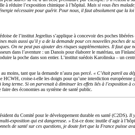
à réduire l’exposition chimique à l’hôpital.
Mais si vous êtes malade,
nergie nécessaire pour guérir. Pour nous, il faut absolument que la loi
ise de l’institut Jegrelius s’applique à concevoir des poches libérées d
ines mais aussi qu’il y a de la demande pour ces nouvelles poches de s
ques. On ne peut pas ajouter des risques supplémentaires. Il faut que no
isseurs dans l’aventure : un Danois pour élaborer le matériau, un Finland
produire la poche dans son entier. L’institut suédois Karolinska – un cen
 au moins, tant que la demande n’aura pas percé.
« C’était pareil au d
HCWH, croise-t-elle les doigts pour qu’une interdiction européenne pui
long terme. Si on parvenait à diminuer les effets liés à l’exposition à 
e faire des économies au système de santé public.
résident du Comité pour le développement durable en santé (C2DS).
Il 
multi-exposition qui est dangereuse. »
Est-ce donc inutile d’agir à l’hô
nnels de santé sur ces questions, je doute fort que la France puisse avanc