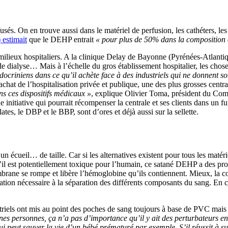
fusés. On en trouve aussi dans le matériel de perfusion, les cathéters, l
 estimait
que le DEHP entrait
« pour plus de 50% dans la composition 
 milieux hospitaliers. A la clinique Delay de Bayonne (Pyrénées-Atlantiqu
de dialyse… Mais à l’échelle du gros établissement hospitalier, les cho
s endocriniens dans ce qu’il achète face à des industriels qui ne donnent
chat de l’hospitalisation privée et publique, une des plus grosses centra
ns ces dispositifs médicaux »
, explique Olivier Toma, président du Co
e initiative qui pourrait récompenser la centrale et ses clients dans un 
tes, le DBP et le BBP, sont d’ores et déjà aussi sur la sellette.
n écueil… de taille. Car si les alternatives existent pour tous les matérie
il est potentiellement toxique pour l’humain, ce satané DEHP a des pro
membrane se rompe et libère l’hémoglobine qu’ils contiennent. Mieux, l
ation nécessaire à la séparation des différents composants du sang. En c
industriels ont mis au point des poches de sang toujours à base de PVC
nes personnes, ça n’a pas d’importance qu’il y ait des perturbateurs end
ui peut sauver la vie d’un bébé prématuré par exemple. S’il réussit à su