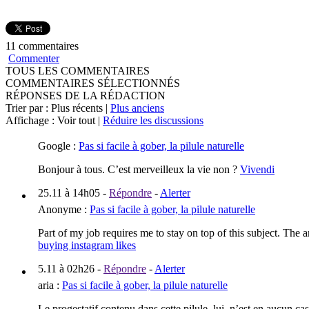
11 commentaires
Commenter
TOUS LES COMMENTAIRES
COMMENTAIRES SÉLECTIONNÉS
RÉPONSES DE LA RÉDACTION
Trier par : Plus récents |
Plus anciens
Affichage : Voir tout |
Réduire les discussions
Google
:
Pas si facile à gober, la pilule naturelle
Bonjour à tous. C’est merveilleux la vie non ?
Vivendi
25.11 à 14h05
-
Répondre
-
Alerter
Anonyme
:
Pas si facile à gober, la pilule naturelle
Part of my job requires me to stay on top of this subject. The 
buying instagram likes
5.11 à 02h26
-
Répondre
-
Alerter
aria
:
Pas si facile à gober, la pilule naturelle
Le progestatif contenu dans cette pilule, lui, n’est en aucun c