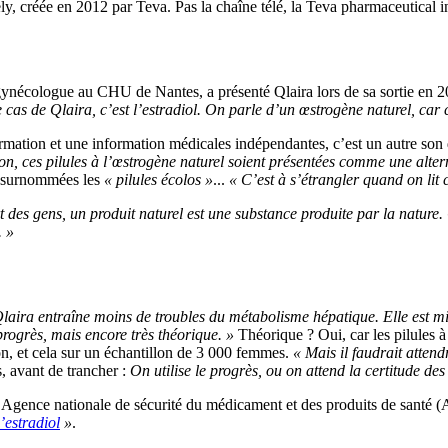
ly, créée en 2012 par Teva. Pas la chaîne télé, la Teva pharmaceutical 
 gynécologue au CHU de Nantes, a présenté Qlaira lors de sa sortie en 2
le cas de Qlaira, c’est l’estradiol. On parle d’un œstrogène naturel, car 
ormation et une information médicales indépendantes, c’est un autre son
ion, ces pilules à l’œstrogène naturel soient présentées comme une alte
t surnommées les
« pilules écolos »
...
« C’est à s’étrangler quand on lit c
t des gens, un produit naturel est une substance produite par la nature.
. »
 Qlaira entraîne moins de troubles du métabolisme hépatique. Elle est mi
progrès, mais encore très théorique. »
Théorique ? Oui, car les pilules 
on, et cela sur un échantillon de 3 000 femmes.
« Mais il faudrait atten
, avant de trancher :
On utilise le progrès, ou on attend la certitude des 
’Agence nationale de sécurité du médicament et des produits de santé (A
’estradiol
»
.