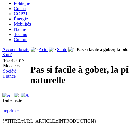
Politique
Conso
COP21
Énergie
Mobilités
Nature
Techno
Culture
Accueil du site
Actu
Santé
Pas si facile à gober, la pil
Santé
16-01-2013
Mots clés
Pas si facile à gober, la pi
Société
France
naturelle
Taille texte
Imprimer
{#TITRE,#URL_ARTICLE,#INTRODUCTION}