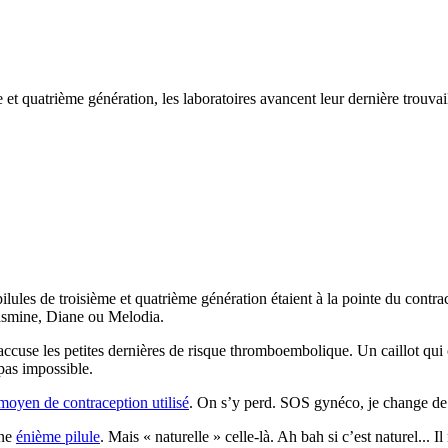
 et quatrième génération, les laboratoires avancent leur dernière trouva
ilules de troisième et quatrième génération étaient à la pointe du contrac
Jasmine, Diane ou Melodia.
ccuse les petites dernières de risque thromboembolique. Un caillot qui o
pas impossible.
moyen de contraception utilisé
. On s’y perd. SOS gynéco, je change de 
une
énième pilule
. Mais « naturelle » celle-là. Ah bah si c’est naturel... 