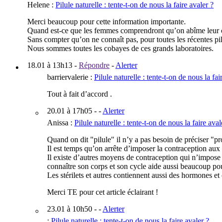
Helene
:
Pilule naturelle : tente-t-on de nous la faire avaler ?
Merci beaucoup pour cette information importante.
Quand est-ce que les femmes comprendront qu’on abîme leur c
Sans compter qu’on ne connaît pas, pour toutes les récentes pillu
Nous sommes toutes les cobayes de ces grands laboratoires.
18.01 à 13h13
-
Répondre
-
Alerter
barriervalerie
:
Pilule naturelle : tente-t-on de nous la fai
Tout à fait d’accord .
20.01 à 17h05
- -
Alerter
Anissa
:
Pilule naturelle : tente-t-on de nous la faire aval
Quand on dit "pilule" il n’y a pas besoin de préciser "p
Il est temps qu’on arrête d’imposer la contraception au
Il existe d’autres moyens de contraception qui n’impose 
connaître son corps et son cycle aide aussi beaucoup pour
Les stérilets et autres contiennent aussi des hormones et
Merci TE pour cet article éclairant !
23.01 à 10h50
- -
Alerter
:
Pilule naturelle : tente-t-on de nous la faire avaler ?