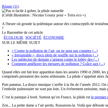
Réagir (11)
(Crédit illustration : Nicolas Gouny pour « Terra eco »)
A l'heure où gronde la polémique autour des contraceptifs de troisième
?
Le Baromètre de cet article
ÉCOLOGIE
SOCIÉTÉ
ÉCONOMIE
SUR LE MÊME SUJET
« Contre la pollution de l’air, on ne peut pas compter (...)
« Irrespirable », docu plein de souffle sur la pollution (...)
Les médecins de demain s’arment contre le lobby des (...)
Comment améliorer les mesures de pollution ? Grâce aux (...)
Quand elles ont fait leur apparition dans les années 1990 et 2000, les p
comprimés prenaient des noms séduisants. La pilule s’appelait alors 
Puis patatras. La douce musique s’arrête à la fin de l’année 2012. On a
l’embolie pulmonaire ne sont pas loin. Un événement rarissime, mais 
C’est la panique à bord. Surtout qu’en France, la pilule est
le premier 
Zen... La petite dame a l’air perdu. Rassurons-la. Voilà que déboule 