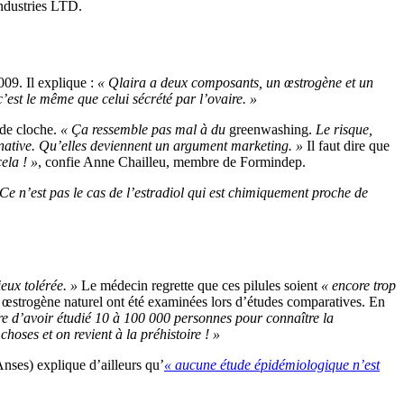
industries LTD.
009. Il explique :
« Qlaira a deux composants, un œstrogène et un
c’est le même que celui sécrété par l’ovaire. »
 de cloche.
« Ça ressemble pas mal à du
greenwashing.
Le risque,
rnative. Qu’elles deviennent un argument marketing. »
Il faut dire que
ela ! »
, confie Anne Chailleu, membre de Formindep.
 Ce n’est pas le cas de l’estradiol qui est chimiquement proche de
eux tolérée. »
Le médecin regrette que ces pilules soient
« encore trop
à œstrogène naturel ont été examinées lors d’études comparatives. En
dre d’avoir étudié 10 à 100 000 personnes pour connaître la
choses et on revient à la préhistoire ! »
nses) explique d’ailleurs qu’
« aucune étude épidémiologique n’est