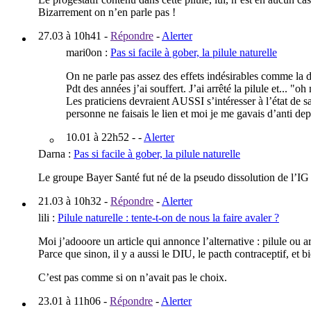
Bizarrement on n’en parle pas !
27.03 à 10h41
-
Répondre
-
Alerter
mari0on
:
Pas si facile à gober, la pilule naturelle
On ne parle pas assez des effets indésirables comme la d
Pdt des années j’ai souffert. J’ai arrêté la pilule et... "o
Les praticiens devraient AUSSI s’intéresser à l’état de 
personne ne faisais le lien et moi je me gavais d’anti dep
10.01 à 22h52
- -
Alerter
Darna
:
Pas si facile à gober, la pilule naturelle
Le groupe Bayer Santé fut né de la pseudo dissolution de l’IG
21.03 à 10h32
-
Répondre
-
Alerter
lili
:
Pilule naturelle : tente-t-on de nous la faire avaler ?
Moi j’adooore un article qui annonce l’alternative : pilule ou
Parce que sinon, il y a aussi le DIU, le pacth contraceptif, et bi
C’est pas comme si on n’avait pas le choix.
23.01 à 11h06
-
Répondre
-
Alerter