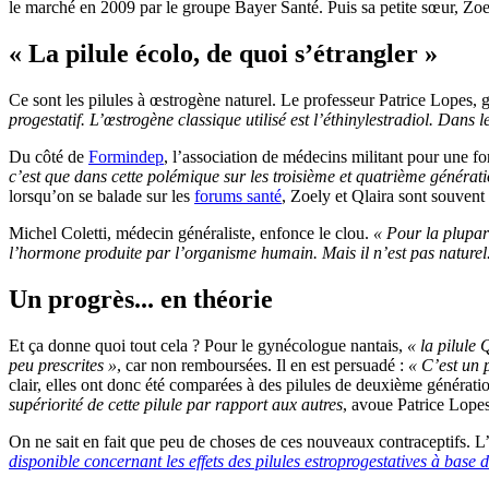
le marché en 2009 par le groupe Bayer Santé. Puis sa petite sœur, Zoe
« La pilule écolo, de quoi s’étrangler »
Ce sont les pilules à œstrogène naturel. Le professeur Patrice Lopes,
progestatif. L’œstrogène classique utilisé est l’éthinylestradiol. Dans 
Du côté de
Formindep
, l’association de médecins militant pour une f
c’est que dans cette polémique sur les troisième et quatrième générat
lorsqu’on se balade sur les
forums santé
, Zoely et Qlaira sont souven
Michel Coletti, médecin généraliste, enfonce le clou.
« Pour la plupar
l’hormone produite par l’organisme humain. Mais il n’est pas naturel
Un progrès... en théorie
Et ça donne quoi tout cela ? Pour le gynécologue nantais,
« la pilule
peu prescrites »
, car non remboursées. Il en est persuadé :
« C’est un 
clair, elles ont donc été comparées à des pilules de deuxième générati
supériorité de cette pilule par rapport aux autres
, avoue Patrice Lopes
On ne sait en fait que peu de choses de ces nouveaux contraceptifs. L
disponible concernant les effets des pilules estroprogestatives à base d