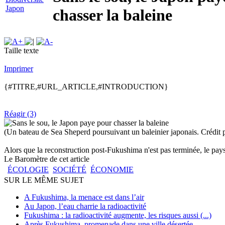
Japon
chasser la baleine
Taille texte
Imprimer
{#TITRE,#URL_ARTICLE,#INTRODUCTION}
Réagir (3)
(Un bateau de Sea Sheperd poursuivant un baleinier japonais. Crédit p
Alors que la reconstruction post-Fukushima n'est pas terminée, le pays
Le Baromètre de cet article
ÉCOLOGIE
SOCIÉTÉ
ÉCONOMIE
SUR LE MÊME SUJET
A Fukushima, la menace est dans l’air
Au Japon, l’eau charrie la radioactivité
Fukushima : la radioactivité augmente, les risques aussi (...)
Après Fukushima, promenade dans une ville désertée