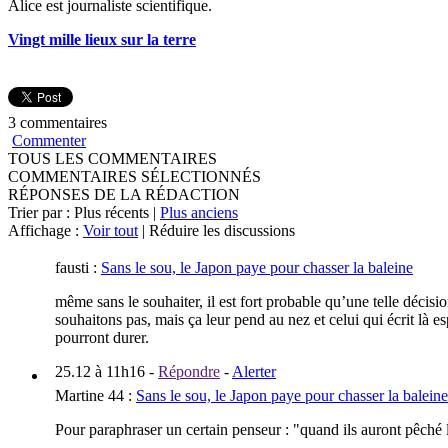
Alice est journaliste scientifique.
Vingt mille lieux sur la terre
3 commentaires
Commenter
TOUS LES COMMENTAIRES
COMMENTAIRES SÉLECTIONNÉS
RÉPONSES DE LA RÉDACTION
Trier par : Plus récents |
Plus anciens
Affichage :
Voir tout
| Réduire les discussions
fausti
:
Sans le sou, le Japon paye pour chasser la baleine
même sans le souhaiter, il est fort probable qu’une telle décisi
souhaitons pas, mais ça leur pend au nez et celui qui écrit là e
pourront durer.
25.12 à 11h16
-
Répondre
-
Alerter
Martine 44
:
Sans le sou, le Japon paye pour chasser la baleine
Pour paraphraser un certain penseur : "quand ils auront pêché l