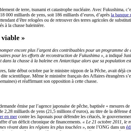
ement de terre, tsunami et catastrophe nucléaire. Avec Fukushima, c’est 
18 000 milliards de yens, soit 186 milliards d’euros, d’après
la banque 
attendant d’être relogées ou de retrouver des terres agricoles de substit
és à la chasse baleinière.
 viable »
mper encore plus l’argent des contribuables pour un programme de chass
aires pour les efforts de reconstruction de Fukushima »,
a indiqué Jun
 dans la chasse à la baleine en Antarctique alors que sa population est 
es, faite début octobre par le ministre nippon de la Pêche, avait déjà c
, dite scientifique. Même le ministère français des Affaires étrangères s
semaines) et réaffirmant son opposition à cette chasse.
ne demande émise par l’agence japonaise de pêche, baptisée « mesures de 
e 2,28 milliards de yens (21,5 millions d’euros), au titre de la défense d
fer en mer
contre les Japonais pour défendre les cétacés, le gouvernemen
uffre d’un déficit chronique de financements.
« Le 21 octobre 2011, le m
nnes vivant dans les régions les plus touchées »
, note l’ONG dans un
édi