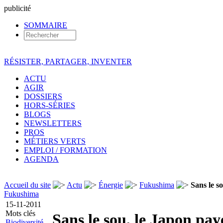
pub
licité
SOMMAIRE
RÉSISTER, PARTAGER, INVENTER
ACTU
AGIR
DOSSIERS
HORS-SÉRIES
BLOGS
NEWSLETTERS
PROS
MÉTIERS VERTS
EMPLOI / FORMATION
AGENDA
Accueil du site
Actu
Énergie
Fukushima
Sans le s
Fukushima
15-11-2011
Mots clés
Sans le sou, le Japon pay
Biodiversité