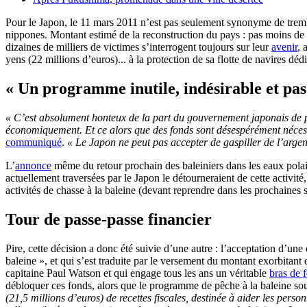
Pour le Japon, le 11 mars 2011 n’est pas seulement synonyme de trembl
nippones. Montant estimé de la reconstruction du pays : pas moins de 
dizaines de milliers de victimes s’interrogent toujours sur leur
avenir
, 
yens (22 millions d’euros)... à la protection de sa flotte de navires dédi
« Un programme inutile, indésirable et pas
« C’est absolument honteux de la part du gouvernement japonais de po
économiquement. Et ce alors que des fonds sont désespérément nécess
communiqué
.
« Le Japon ne peut pas accepter de gaspiller de l’argent
L’
annonce
même du retour prochain des baleiniers dans les eaux polair
actuellement traversées par le Japon le détourneraient de cette activité
activités de chasse à la baleine (devant reprendre dans les prochaines 
Tour de passe-passe financier
Pire, cette décision a donc été suivie d’une autre : l’acceptation d’u
baleine », et qui s’est traduite par le versement du montant exorbitant d
capitaine Paul Watson et qui engage tous les ans un véritable
bras de 
débloquer ces fonds, alors que le programme de pêche à la baleine so
(21,5 millions d’euros) de recettes fiscales, destinée à aider les perso