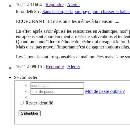
16.11 à 11h04
-
Répondre
-
Alerter
hirondelle85
:
Sans le sou, le Japon paye pour chasser la balei
ECOEURANT !!!! mais on a les mêmes à la maison .....
En effet, après avoir épuisé les ressources en Atlantique, nos"
européens sont abondamment arrosés de subventions et tentent
Quand on connaît leur méthode de pêche qui ravagent le fond d
Mais c’est pas grave, l’important c’est de gagner toujours plus
Les Japonais sont irresponsables et malhonnêtes mais ils ne sont p
16.11 à 08h15
-
Répondre
-
Alerter
Se connecter
Mot de passe oublié ?
Rester identifié