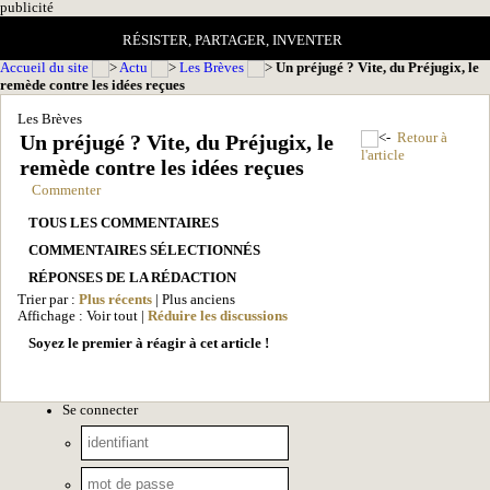
pub
licité
RÉSISTER, PARTAGER, INVENTER
Accueil du site
Actu
Les Brèves
Un préjugé ? Vite, du Préjugix, le
remède contre les idées reçues
Les Brèves
Un préjugé ? Vite, du Préjugix, le
Retour à
l'article
remède contre les idées reçues
Commenter
TOUS LES COMMENTAIRES
COMMENTAIRES SÉLECTIONNÉS
RÉPONSES DE LA RÉDACTION
Trier par :
Plus récents
| Plus anciens
Affichage : Voir tout |
Réduire les discussions
Soyez le premier à réagir à cet article !
Se connecter