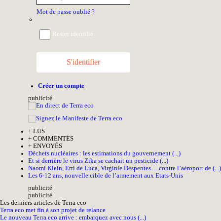
Mot de passe oublié ?
Rester identifié
S'identifier
Créer un compte
pub
licité
+
LUS
+
COMMENTÉS
+
ENVOYÉS
Déchets nucléaires : les estimations du gouvernement (...)
Et si derrière le virus Zika se cachait un pesticide (...)
Naomi Klein, Erri de Luca, Virginie Despentes… contre l’aéroport de (...)
Les 6-12 ans, nouvelle cible de l’armement aux Etats-Unis
pub
licité
pub
licité
Les derniers articles de Terra eco
Terra eco met fin à son projet de relance
Le nouveau Terra eco arrive : embarquez avec nous (...)