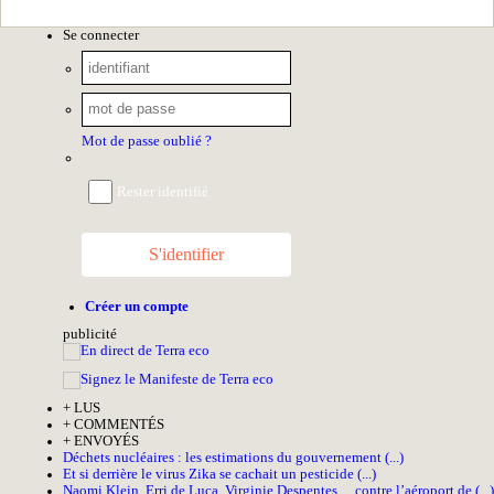
Se connecter
Mot de passe oublié ?
Rester identifié
S'identifier
Créer un compte
pub
licité
+
LUS
+
COMMENTÉS
+
ENVOYÉS
Déchets nucléaires : les estimations du gouvernement (...)
Et si derrière le virus Zika se cachait un pesticide (...)
Naomi Klein, Erri de Luca, Virginie Despentes… contre l’aéroport de (...)