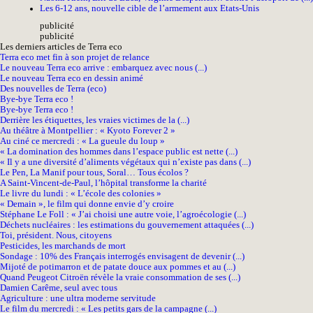
Les 6-12 ans, nouvelle cible de l’armement aux Etats-Unis
pub
licité
pub
licité
Les derniers articles de Terra eco
Terra eco met fin à son projet de relance
Le nouveau Terra eco arrive : embarquez avec nous (...)
Le nouveau Terra eco en dessin animé
Des nouvelles de Terra (eco)
Bye-bye Terra eco !
Bye-bye Terra eco !
Derrière les étiquettes, les vraies victimes de la (...)
Au théâtre à Montpellier : « Kyoto Forever 2 »
Au ciné ce mercredi : « La gueule du loup »
« La domination des hommes dans l’espace public est nette (...)
« Il y a une diversité d’aliments végétaux qui n’existe pas dans (...)
Le Pen, La Manif pour tous, Soral… Tous écolos ?
A Saint-Vincent-de-Paul, l’hôpital transforme la charité
Le livre du lundi : « L’école des colonies »
« Demain », le film qui donne envie d’y croire
Stéphane Le Foll : « J’ai choisi une autre voie, l’agroécologie (...)
Déchets nucléaires : les estimations du gouvernement attaquées (...)
Toi, président. Nous, citoyens
Pesticides, les marchands de mort
Sondage : 10% des Français interrogés envisagent de devenir (...)
Mijoté de potimarron et de patate douce aux pommes et au (...)
Quand Peugeot Citroën révèle la vraie consommation de ses (...)
Damien Carême, seul avec tous
Agriculture : une ultra moderne servitude
Le film du mercredi : « Les petits gars de la campagne (...)