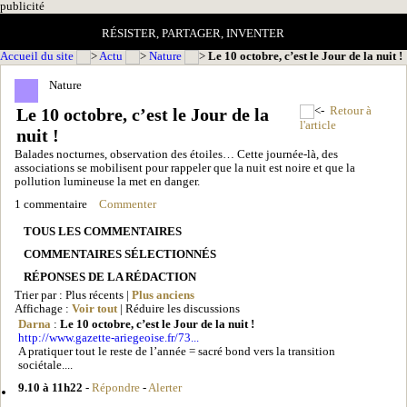
pub
licité
RÉSISTER, PARTAGER, INVENTER
Accueil du site
Actu
Nature
Le 10 octobre, c’est le Jour de la nuit !
Nature
Le 10 octobre, c’est le Jour de la
Retour à
l'article
nuit !
Balades nocturnes, observation des étoiles… Cette journée-là, des
associations se mobilisent pour rappeler que la nuit est noire et que la
pollution lumineuse la met en danger.
1 commentaire
Commenter
TOUS LES COMMENTAIRES
COMMENTAIRES SÉLECTIONNÉS
RÉPONSES DE LA RÉDACTION
Trier par : Plus récents |
Plus anciens
Affichage :
Voir tout
| Réduire les discussions
Darna
:
Le 10 octobre, c’est le Jour de la nuit !
http://www.gazette-ariegeoise.fr/73...
A pratiquer tout le reste de l’année = sacré bond vers la transition
sociétale....
9.10 à 11h22
-
Répondre
-
Alerter