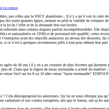
uf exception
tables, pas celles que la SNCF abandonne... Il n’y a qu’à voir la carte d
ar des trains grandes lignes, mettant en péril la viabilité de certaines de
 et la loi de l’offre et de la demande fera son boulot.
t enfermée dans certains dogmes parfois incompréhensibles. Elle dispos
ées et nationalisées en 1938) et de personnel très qualifié, certes revendi
i l’entreprise avait des objectifs audacieux au niveau des dessertes, du 
n, si ce n’est à quelques investisseurs prêts à tout pour obtenir leur part
agées de 40 ans ( il y en a un centaine de plus récentes qui dorment au
a plus de 25ans que la région de basse normandie a acheté du matériel , 
ller retour Sncf sur les 8 ou 10 aller rotour "basse normandie" EDIFIANT !
nce ? Cela désengorgerait les autoroutes. Qu’on ne nous rétorque pas qu’
ns surbaissés et nos voisins européens, tels que la Suisse, ont su les ado
 banlieues dans les grandes villes françaises il faudra très rapidement r