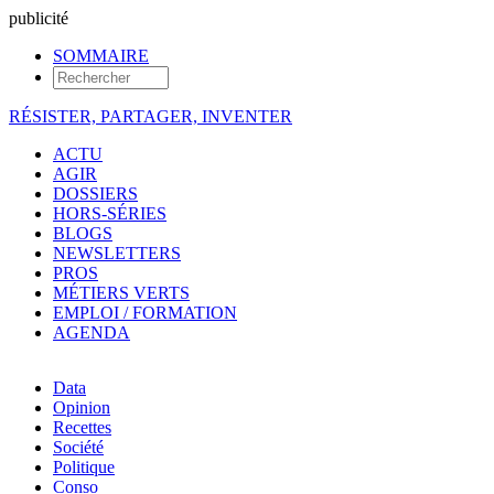
pub
licité
SOMMAIRE
RÉSISTER, PARTAGER, INVENTER
ACTU
AGIR
DOSSIERS
HORS-SÉRIES
BLOGS
NEWSLETTERS
PROS
MÉTIERS VERTS
EMPLOI / FORMATION
AGENDA
Data
Opinion
Recettes
Société
Politique
Conso