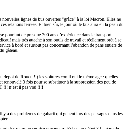
es nouvelles lignes de bus ouvertes "grâce" à la loi Macron. Elles ne
 ces relations ferrées. Et bien sûr, le jour où le bus aura eu la peau du
e pourtant de presque 200 ans d’expérience dans le transport
catif mais très attaché à son outils de travail et réellement prêt à se
service à bord et surtout pas concernant l’abandon de pans entiers de
 du gâteau.
 depot de Rouen !!) les voitures corail ont le méme age : quelles
et renouvelé 3 fois pour se substituer à la suppression des peu de
!! n’est il pas vrai !!!!
il y a des problèmes de gabarit qui gênent lors des passages dans les
pter.
ouvrir les gares au service voyageurs. Est-ce un début ? La gare de