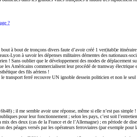
sage ?
se bout à bout de tronçons divers faute d’avoir créé 1 ver(itabl)e itinéraire
deaux-Lyon à savoir les dépenses militaires démentes des nationaux-sociali
itlérien ! Sans oublier que le développement des modes de déplacement s
e que les Américains commercialisent leur procédé de tramway électrique e
sthétique des fils aériens !
r le transport ferré recouvre UN ignoble dessein politicien et non le seul
h48) ; il me semble avoir une réponse, même si elle n’est pas simple !
bliques pour leur fonctionnement ; selon les pays, c’est soit l’entretien
 un mix des deux (cas de la France et de l’Allemagne) ; en période de di
ion des péages versés par les opérateurs ferroviaires (par exemple pour 