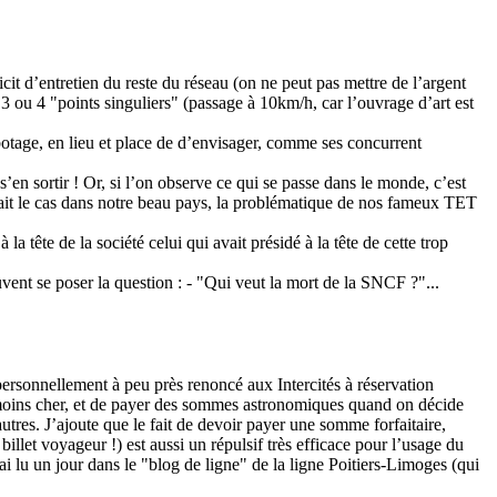
icit d’entretien du reste du réseau (on ne peut pas mettre de l’argent
e 3 ou 4 "points singuliers" (passage à 10km/h, car l’ouvrage d’art est
botage, en lieu et place de d’envisager, comme ses concurrent
en sortir ! Or, si l’on observe ce qui se passe dans le monde, c’est
c’était le cas dans notre beau pays, la problématique de nos fameux TET
 tête de la société celui qui avait présidé à la tête de cette trop
ent se poser la question : - "Qui veut la mort de la SNCF ?"...
ai personnellement à peu près renoncé aux Intercités à réservation
yer moins cher, et de payer des sommes astronomiques quand on décide
utres. J’ajoute que le fait de devoir payer une somme forfaitaire,
billet voyageur !) est aussi un répulsif très efficace pour l’usage du
ai lu un jour dans le "blog de ligne" de la ligne Poitiers-Limoges (qui