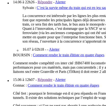
14.06 à 22h26
-
Répondre
-
Alerter
Sylvain
:
C’est la survie même du train qui est en jeu sa
La concurrence est intéressée par les lignes les plus ren
font que reprendre les principales lignes déjà desservies p
train, ce sera fini des tarifs bas, le bus aura le monopole
Quant à l’innovation, c’est dommage que la SNCF se soi
ferroviaire (via les anciennes compagnies qui ont été unifi
mettre en quatre pour que l’entreprise fonctionne bien. S
son réseau, l’ouverture à la concurrence n’apporterait rie
16.07 à 02h18
- -
Alerter
BOURSIN
:
Comment rendre le train élitiste en quatre étapes
Comment rendre compétitif ces inter cité :BB67400 locomotives 
performances pour ces matériels, mais pas concurentiels ; il y 
liaisons sncf entre Granville et Paris (350km) il doit rester 2 a
15.06 à 12h07
-
Répondre
-
Alerter
Gonnac
:
Comment rendre le train élitiste en quatre étapes
Côté fret : pourquoi le ferroutage est-il si peu répandu en Fra
tunnels. Il existe des solutions techniques par l’emploi de wago
Côté voyageurs : si l’on ne veut pas aboutir à une asphyxie des