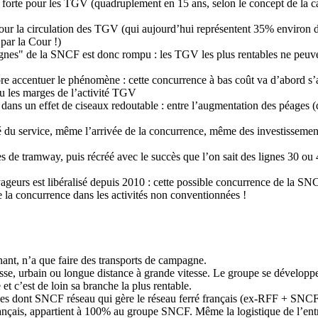
s forte pour les TGV (quadruplement en 15 ans, selon le concept de la ca
r la circulation des TGV (qui aujourd’hui représentent 35% environ du pr
ar la Cour !)
ignes" de la SNCF est donc rompu : les TGV les plus rentables ne peuve
re accentuer le phénomène : cette concurrence à bas coût va d’abord s’a
eu les marges de l’activité TGV
dans un effet de ciseaux redoutable : entre l’augmentation des péages (d
é du service, même l’arrivée de la concurrence, même des investissemen
 de tramway, puis récréé avec le succès que l’on sait des lignes 30 ou 40
yageurs est libéralisé depuis 2010 : cette possible concurrence de la SNC
 la concurrence dans les activités non conventionnées !
t, n’a que faire des transports de campagne.
se, urbain ou longue distance à grande vitesse. Le groupe se développe à
t c’est de loin sa branche la plus rentable.
les dont SNCF réseau qui gère le réseau ferré français (ex-RFF + SNCF 
ançais, appartient à 100% au groupe SNCF. Même la logistique de l’entr