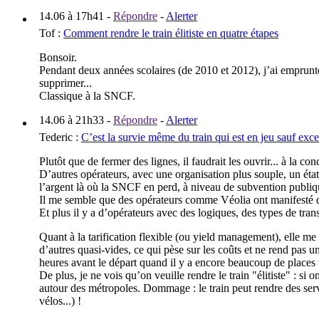
14.06 à 17h41
-
Répondre
-
Alerter
Tof
:
Comment rendre le train élitiste en quatre étapes
Bonsoir.
Pendant deux années scolaires (de 2010 et 2012), j’ai emprunt
supprimer...
Classique à la SNCF.
14.06 à 21h33
-
Répondre
-
Alerter
Tederic
:
C’est la survie même du train qui est en jeu sauf exc
Plutôt que de fermer des lignes, il faudrait les ouvrir... à la co
D’autres opérateurs, avec une organisation plus souple, un état
l’argent là où la SNCF en perd, à niveau de subvention publiq
Il me semble que des opérateurs comme Véolia ont manifesté dep
Et plus il y a d’opérateurs avec des logiques, des types de trans
Quant à la tarification flexible (ou yield management), elle me 
d’autres quasi-vides, ce qui pèse sur les coûts et ne rend pas 
heures avant le départ quand il y a encore beaucoup de places 
De plus, je ne vois qu’on veuille rendre le train "élitiste" : s
autour des métropoles. Dommage : le train peut rendre des service
vélos...) !