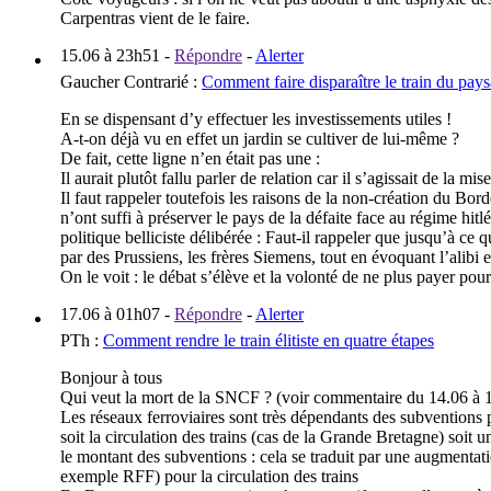
Carpentras vient de le faire.
15.06 à 23h51
-
Répondre
-
Alerter
Gaucher Contrarié
:
Comment faire disparaître le train du pay
En se dispensant d’y effectuer les investissements utiles !
A-t-on déjà vu en effet un jardin se cultiver de lui-même ?
De fait, cette ligne n’en était pas une :
Il aurait plutôt fallu parler de relation car il s’agissait de la mi
Il faut rappeler toutefois les raisons de la non-création du Bor
n’ont suffi à préserver le pays de la défaite face au régime h
politique belliciste délibérée : Faut-il rappeler que jusqu’à c
par des Prussiens, les frères Siemens, tout en évoquant l’alibi e
On le voit : le débat s’élève et la volonté de ne plus payer pou
17.06 à 01h07
-
Répondre
-
Alerter
PTh
:
Comment rendre le train élitiste en quatre étapes
Bonjour à tous
Qui veut la mort de la SNCF ? (voir commentaire du 14.06 à 16
Les réseaux ferroviaires sont très dépendants des subventions pu
soit la circulation des trains (cas de la Grande Bretagne) soit
le montant des subventions : cela se traduit par une augmentat
exemple RFF) pour la circulation des trains