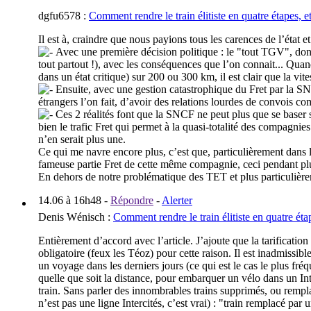
dgfu6578
:
Comment rendre le train élitiste en quatre étapes, e
Il est à, craindre que nous payions tous les carences de l’état 
Avec une première décision politique : le "tout TGV", dont la
tout partout !), avec les conséquences que l’on connait... Quand
dans un état critique) sur 200 ou 300 km, il est clair que la vit
Ensuite, avec une gestion catastrophique du Fret par la SN
étrangers l’on fait, d’avoir des relations lourdes de convois comp
Ces 2 réalités font que la SNCF ne peut plus que se baser su
bien le trafic Fret qui permet à la quasi-totalité des compagnie
n’en serait plus une.
Ce qui me navre encore plus, c’est que, particulièrement dans le
fameuse partie Fret de cette même compagnie, ceci pendant plu
En dehors de notre problématique des TET et plus particulière
14.06 à 16h48
-
Répondre
-
Alerter
Denis Wénisch
:
Comment rendre le train élitiste en quatre éta
Entièrement d’accord avec l’article. J’ajoute que la tarification
obligatoire (feux les Téoz) pour cette raison. Il est inadmissi
un voyage dans les derniers jours (ce qui est le cas le plus fré
quelle que soit la distance, pour embarquer un vélo dans un Inte
train. Sans parler des innombrables trains supprimés, ou rempla
n’est pas une ligne Intercités, c’est vrai) : "train rempla