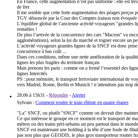
En France, cette augmentation n’est pas uniforme : elle est trè
de fret
Il me semble que cette forte augmentation des péages perçus pou
TGV dénoncée par la Cour des Comptes (raison non évoquée p
L’équilibre global de l’ancienne activité voyageurs "grandes l
rentables !
De plus l’arrivée de la concurrence des cars "Macron" va enco
agglomérations), selon la loi du marché et rogner encore un p
L’activité voyageurs grandes lignes de la SNCF est donc prise 
concurrence à bas coût ...
Dans ces conditions, même une nette amélioration de la qualit
lignes les plus fragiles du territoire français
Mais prenons les paris : comme on a fermé l’essentiel des lignes
lignes Intercités
PS : pour mémoire, le transport ferroviaire international de vo
vers Madrid, Rome, Berlin et Munich ! n’attendons pas trop de
28.06 à 15h31
-
Répondre
-
Alerter
Sylvain
:
Comment rendre le train élitiste en quatre étapes
"La" SNCF, ou plutôt "SNCF" comme on devrait dire maintenan
Ce qui intéresse le groupe en ce moment est le transport de mas
métros ou des trains péri-urbains un peu partout dans le monde e
SNCF est maintenant une holding à la tête d’une foule de filia
pas non plus que GEODIS, le plus gros transporteur routier fr