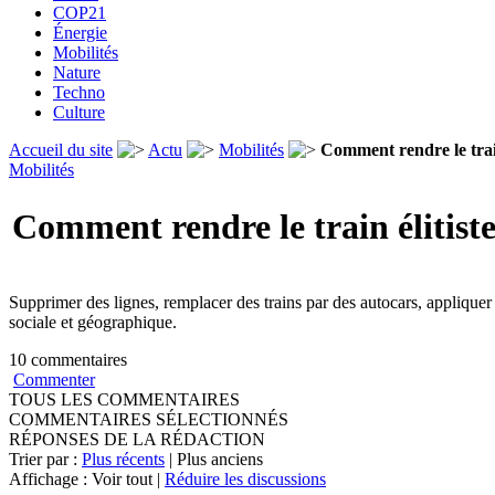
COP21
Énergie
Mobilités
Nature
Techno
Culture
Accueil du site
Actu
Mobilités
Comment rendre le train
Mobilités
Comment rendre le train élitiste
Supprimer des lignes, remplacer des trains par des autocars, appliquer l
sociale et géographique.
10 commentaires
Commenter
TOUS LES COMMENTAIRES
COMMENTAIRES SÉLECTIONNÉS
RÉPONSES DE LA RÉDACTION
Trier par :
Plus récents
| Plus anciens
Affichage : Voir tout |
Réduire les discussions