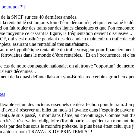
t pourquoi ?!?
et de la SNCF sur ces 40 dernières années.
 rentabilité est toujours loin d’être démontrée, et qui a entrainé le déf
 on fait rouler des trains sur des lignes classiques et que l’on rencontr
esse moyenne ce cassant la figure, la fréquentation devient dissuasive...
CF, qui s’est obstinée pendant des décennie à maintenir un trafic de ca
lets, assurant une rentabilité très satisfaisante.
r une hypothétique rentabilité du trafic voyageur pour financièrement s’
s ferroviaires dans le monde d’être rentables... Et en l’occurrence, si 
 cas de notre compagnie nationale, on ait trouvé "opportun" de mettre à la
sieurs décennies...
ment de la quasi défunte liaison Lyon-Bordeaux, certains grincheux peuv
pes
 flexible est un des facteurs essentiels de désaffection pour le train. J’
ble d’avoir à réserver un billet un mois à l’avance dans l’espoir de pa
quent). Je suis passé, la mort dans l’âme, au covoiturage. Comme tant d’a
rcités à réservation obligatoire (forfait parfois supérieur au montant du 
cés par des bus sous le moindre prétexte, le plus beau étant celui que j’
cé par un autocar pour TRAVAUX DE PRINTEMPS" !