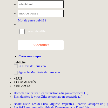
Mot de passe oublié ?
Rester identifié
S'identifier
Créer un compte
pub
licité
+
LUS
+
COMMENTÉS
+
ENVOYÉS
Déchets nucléaires : les estimations du gouvernement (...)
Et si derrière le virus Zika se cachait un pesticide (...)
Naomi Klein, Erri de Luca, Virginie Despentes… contre l’aéroport de (...)
Les 6-12 ans, nouvelle cible de l’armement aux Etats-Unis