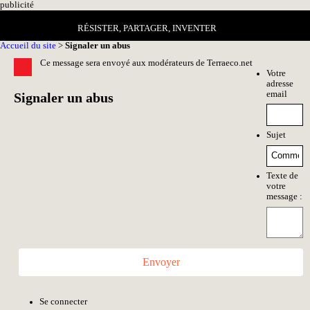
pub
licité
RÉSISTER, PARTAGER, INVENTER
Accueil du site
>
Signaler un abus
Ce message sera envoyé aux modérateurs de Terraeco.net
Votre
adresse
email
Signaler un abus
Sujet
Texte de
votre
message :
Envoyer
Se connecter