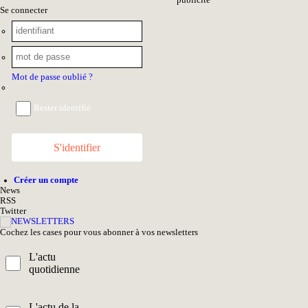
pub
licité
Se connecter
Mot de passe oublié ?
Rester identifié
S'identifier
Créer un compte
News
RSS
Twitter
Cochez les cases pour vous abonner à vos newsletters
L'actu
quotidienne
L'actu de la