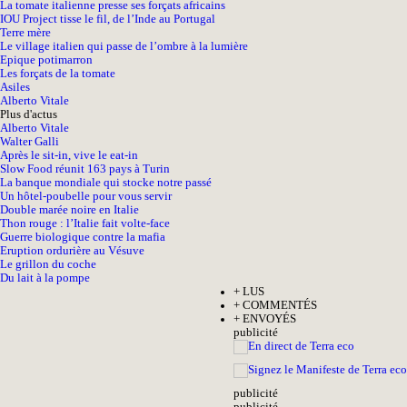
La tomate italienne presse ses forçats africains
IOU Project tisse le fil, de l’Inde au Portugal
Terre mère
Le village italien qui passe de l’ombre à la lumière
Epique potimarron
Les forçats de la tomate
Asiles
Alberto Vitale
Plus d'actus
Alberto Vitale
Walter Galli
Après le sit-in, vive le eat-in
Slow Food réunit 163 pays à Turin
La banque mondiale qui stocke notre passé
Un hôtel-poubelle pour vous servir
Double marée noire en Italie
Thon rouge : l’Italie fait volte-face
Guerre biologique contre la mafia
Eruption ordurière au Vésuve
Le grillon du coche
Du lait à la pompe
+
LUS
+
COMMENTÉS
+
ENVOYÉS
pub
licité
pub
licité