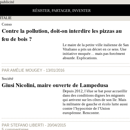
pub
licité
RÉSISTER, PARTAGER, INVENTER
ITALIE
Conso
Contre la pollution, doit-on interdire les pizzas au
feu de bois ?
Le maire de la petite ville italienne de San
Vitaliano a pris un décret en ce sens. Une
initiative moquée… mais pas forcément
absurde. Explications.
PAR
AMÉLIE MOUGEY
- 13/01/2016
Société
Giusi Nicolini, maire ouverte de Lampedusa
Depuis 2012, l’élue se bat pour accueillir
dans des conditions dignes les migrants
qui arrivent sur les côtes de son île. Mais
la militante de gauche et écolo lutte aussi
contre l’hypocrisie de l’Union
européenne. Rencontre.
PAR
STEFANO LIBERTI
- 20/04/2015
5 commentaires