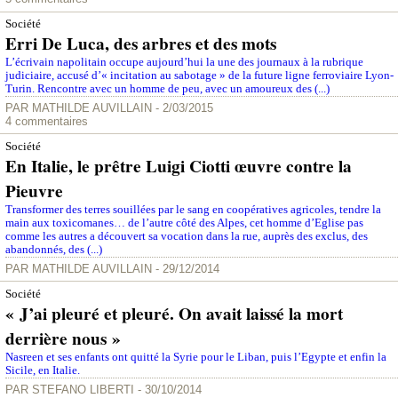
Société
Erri De Luca, des arbres et des mots
L’écrivain napolitain occupe aujourd’hui la une des journaux à la rubrique
judiciaire, accusé d’« incitation au sabotage » de la future ligne ferroviaire Lyon-
Turin. Rencontre avec un homme de peu, avec un amoureux des (...)
PAR
MATHILDE AUVILLAIN
- 2/03/2015
4 commentaires
Société
En Italie, le prêtre Luigi Ciotti œuvre contre la
Pieuvre
Transformer des terres souillées par le sang en coopératives agricoles, tendre la
main aux toxicomanes… de l’autre côté des Alpes, cet homme d’Eglise pas
comme les autres a découvert sa vocation dans la rue, auprès des exclus, des
abandonnés, des (...)
PAR
MATHILDE AUVILLAIN
- 29/12/2014
Société
« J’ai pleuré et pleuré. On avait laissé la mort
derrière nous »
Nasreen et ses enfants ont quitté la Syrie pour le Liban, puis l’Egypte et enfin la
Sicile, en Italie.
PAR
STEFANO LIBERTI
- 30/10/2014