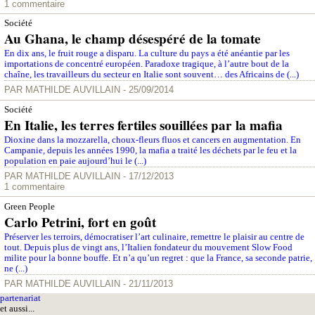
1 commentaire
Société
Au Ghana, le champ désespéré de la tomate
En dix ans, le fruit rouge a disparu. La culture du pays a été anéantie par les
importations de concentré européen. Paradoxe tragique, à l’autre bout de la
chaîne, les travailleurs du secteur en Italie sont souvent… des Africains de (...)
PAR
MATHILDE AUVILLAIN
- 25/09/2014
Société
En Italie, les terres fertiles souillées par la mafia
Dioxine dans la mozzarella, choux-fleurs fluos et cancers en augmentation. En
Campanie, depuis les années 1990, la mafia a traité les déchets par le feu et la
population en paie aujourd’hui le (...)
PAR
MATHILDE AUVILLAIN
- 17/12/2013
1 commentaire
Green People
Carlo Petrini, fort en goût
Préserver les terroirs, démocratiser l’art culinaire, remettre le plaisir au centre de
tout. Depuis plus de vingt ans, l’Italien fondateur du mouvement Slow Food
milite pour la bonne bouffe. Et n’a qu’un regret : que la France, sa seconde patrie,
ne (...)
PAR
MATHILDE AUVILLAIN
- 21/11/2013
parte
nariat
et aussi...