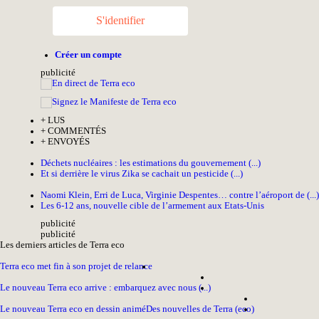
S'identifier
Créer un compte
pub
licité
+
LUS
+
COMMENTÉS
+
ENVOYÉS
Déchets nucléaires : les estimations du gouvernement (...)
Et si derrière le virus Zika se cachait un pesticide (...)
Naomi Klein, Erri de Luca, Virginie Despentes… contre l’aéroport de (...)
Les 6-12 ans, nouvelle cible de l’armement aux Etats-Unis
pub
licité
pub
licité
Les derniers articles de Terra eco
Terra eco met fin à son projet de relance
Le nouveau Terra eco arrive : embarquez avec nous (...)
Le nouveau Terra eco en dessin animé
Des nouvelles de Terra (eco)