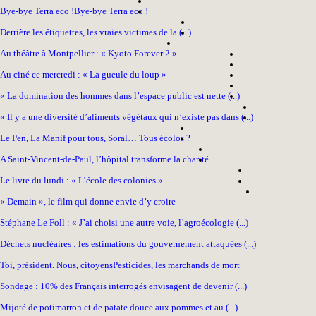
Bye-bye Terra eco !
Bye-bye Terra eco !
Derrière les étiquettes, les vraies victimes de la (...)
Au théâtre à Montpellier : « Kyoto Forever 2 »
Au ciné ce mercredi : « La gueule du loup »
« La domination des hommes dans l’espace public est nette (...)
« Il y a une diversité d’aliments végétaux qui n’existe pas dans (...)
Le Pen, La Manif pour tous, Soral… Tous écolos ?
A Saint-Vincent-de-Paul, l’hôpital transforme la charité
Le livre du lundi : « L’école des colonies »
« Demain », le film qui donne envie d’y croire
Stéphane Le Foll : « J’ai choisi une autre voie, l’agroécologie (...)
Déchets nucléaires : les estimations du gouvernement attaquées (...)
Toi, président. Nous, citoyens
Pesticides, les marchands de mort
Sondage : 10% des Français interrogés envisagent de devenir (...)
Mijoté de potimarron et de patate douce aux pommes et au (...)