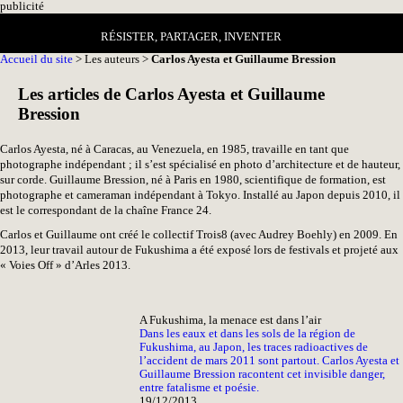
pub
licité
RÉSISTER, PARTAGER, INVENTER
Accueil du site
> Les auteurs >
Carlos Ayesta et Guillaume Bression
Les articles de Carlos Ayesta et Guillaume
Bression
Carlos Ayesta, né à Caracas, au Venezuela, en 1985, travaille en tant que
photographe indépendant ; il s’est spécialisé en photo d’architecture et de hauteur,
sur corde. Guillaume Bression, né à Paris en 1980, scientifique de formation, est
photographe et cameraman indépendant à Tokyo. Installé au Japon depuis 2010, il
est le correspondant de la chaîne France 24.
Carlos et Guillaume ont créé le collectif Trois8 (avec Audrey Boehly) en 2009. En
2013, leur travail autour de Fukushima a été exposé lors de festivals et projeté aux
« Voies Off » d’Arles 2013.
A Fukushima, la menace est dans l’air
Dans les eaux et dans les sols de la région de
Fukushima, au Japon, les traces radioactives de
l’accident de mars 2011 sont partout. Carlos Ayesta et
Guillaume Bression racontent cet invisible danger,
entre fatalisme et poésie.
19/12/2013