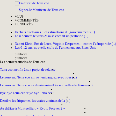
+
LUS
+
COMMENTÉS
+
ENVOYÉS
Déchets nucléaires : les estimations du gouvernement (...)
Et si derrière le virus Zika se cachait un pesticide (...)
Naomi Klein, Erri de Luca, Virginie Despentes… contre l’aéroport de (...)
Les 6-12 ans, nouvelle cible de l’armement aux Etats-Unis
pub
licité
pub
licité
Les derniers articles de Terra eco
Terra eco met fin à son projet de relance
Le nouveau Terra eco arrive : embarquez avec nous (...)
Le nouveau Terra eco en dessin animé
Des nouvelles de Terra (eco)
Bye-bye Terra eco !
Bye-bye Terra eco !
Derrière les étiquettes, les vraies victimes de la (...)
Au théâtre à Montpellier : « Kyoto Forever 2 »