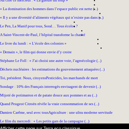
Au ciné ce mercredi : « La gueule du loup »
« La domination des hommes dans l’espace public est nette (...)
« Il y a une diversité d’aliments végétaux qui n’existe pas dans (...)
Le Pen, La Manif pour tous, Soral… Tous écolos ?
A Saint-Vincent-de-Paul, l’hôpital transforme la charité
Le livre du lundi : « L’école des colonies »
« Demain », le film qui donne envie d’y croire
Stéphane Le Foll : « J’ai choisi une autre voie, l’agroécologie (...)
Déchets nucléaires : les estimations du gouvernement attaquées (...)
Toi, président. Nous, citoyens
Pesticides, les marchands de mort
Sondage : 10% des Français interrogés envisagent de devenir (...)
Mijoté de potimarron et de patate douce aux pommes et au (...)
Quand Peugeot Citroën révèle la vraie consommation de ses (...)
Damien Carême, seul avec tous
Agriculture : une ultra moderne servitude
Le film du mercredi : « Les petits gars de la campagne (...)
Afficher cette page sur Terra eco classique