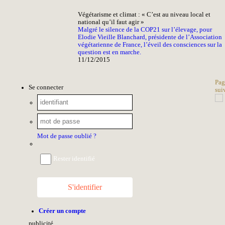
Végétarisme et climat : « C’est au niveau local et
national qu’il faut agir »
Malgré le silence de la COP21 sur l’élevage, pour
Elodie Vieille Blanchard, présidente de l’Association
végétarienne de France, l’éveil des consciences sur la
question est en marche.
11/12/2015
Pag
Se connecter
sui
Mot de passe oublié ?
Rester identifié
S'identifier
Créer un compte
pub
licité