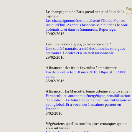
Pag
Le champignon de Paris prend son pied loin de la
sui
capitale
Les champignonnières ont déserté l’Ile-de-France.
Aujourd’hui, Agaricus bisporus se plaît dans le noir
polonais… et dans le Saumurois. Reportage.
29/02/2016
Des lunettes en algues, ça vous branche ?
Une société nantaise a créé des binocles en algues
bretonnes. Locales et à un tarif raisonnable.
29/02/2016
A financer : des fruits invendus à transformer
Fin de la collecte : 10 mars 2016. Objectif : 13 000
euros.
25/02/2016
A financer : La Marcotte, ferme urbaine et citoyenne
Permaculture, autonomie énergétique, sensibilisation
du public… Le futur lieu porté par l’institut Inspire se
veut global. Et a vocation à essaimer partout en
France !
8/02/2016
Végétariens, quelles sont les pires remarques qu’on
vous ait faites ?