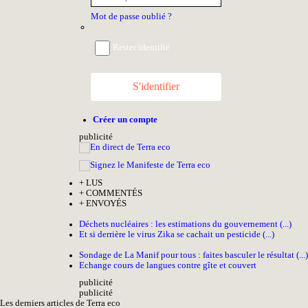
Mot de passe oublié ?
Rester identifié
S'identifier
Créer un compte
pub
licité
+
LUS
+
COMMENTÉS
+
ENVOYÉS
Déchets nucléaires : les estimations du gouvernement (...)
Et si derrière le virus Zika se cachait un pesticide (...)
Sondage de La Manif pour tous : faites basculer le résultat (...)
Echange cours de langues contre gîte et couvert
pub
licité
pub
licité
Les derniers articles de Terra eco