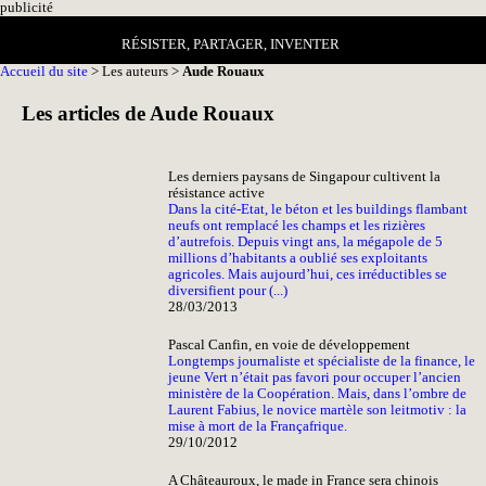
pub
licité
RÉSISTER, PARTAGER, INVENTER
Accueil du site
> Les auteurs >
Aude Rouaux
Les articles de Aude Rouaux
Les derniers paysans de Singapour cultivent la
résistance active
Dans la cité-Etat, le béton et les buildings flambant
neufs ont remplacé les champs et les rizières
d’autrefois. Depuis vingt ans, la mégapole de 5
millions d’habitants a oublié ses exploitants
agricoles. Mais aujourd’hui, ces irréductibles se
diversifient pour (...)
28/03/2013
Pascal Canfin, en voie de développement
Longtemps journaliste et spécialiste de la finance, le
jeune Vert n’était pas favori pour occuper l’ancien
ministère de la Coopération. Mais, dans l’ombre de
Laurent Fabius, le novice martèle son leitmotiv : la
mise à mort de la Françafrique.
29/10/2012
A Châteauroux, le made in France sera chinois