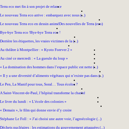
Terra eco met fin à son projet de relance
Le nouveau Terra eco arrive : embarquez avec nous (...)
Le nouveau Terra eco en dessin animé
Des nouvelles de Terra (eco)
Bye-bye Terra eco !
Bye-bye Terra eco !
Derrière les étiquettes, les vraies victimes de la (...)
Au théâtre à Montpellier : « Kyoto Forever 2 »
Au ciné ce mercredi : « La gueule du loup »
« La domination des hommes dans l’espace public est nette (...)
« Il y a une diversité d’aliments végétaux qui n’existe pas dans (...)
Le Pen, La Manif pour tous, Soral… Tous écolos ?
A Saint-Vincent-de-Paul, l’hôpital transforme la charité
Le livre du lundi : « L’école des colonies »
« Demain », le film qui donne envie d’y croire
Stéphane Le Foll : « J’ai choisi une autre voie, l’agroécologie (...)
Déchets nucléaires : les estimations du gouvernement attaquées (...)