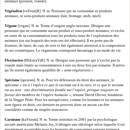
animaux (poisson, viande).
Végétalien
[veFetaljR]. N. m. Personne qui ne consomme ni produits
animaux, ni sous-produits animaux (lait, fromage, œufs, miel).
Végane
[vegan]. N. m. Terme d’origine anglo-saxonne. Désigne une
personne qui ne consomme aucun produit et sous-produit animaux, et exclut
en outre de sa consommation tous les produits issus de l’exploitation des
animaux (ou sur lesquels des tests ont été effectués). Il ne porte pas de
fourrure, de laine, de cuir, de soie et fait également attention à la composition
de ses cosmétiques. Le véganisme correspond davantage à un mode de vie.
Flexitarien
[flEksitaYjR]. N. m. Désigne une personne qui n’exclut pas la
viande mais limite sa consommation à une ou deux fois par semaine. Il arrive
qu’ils soient également qualifiés de
« semi-végétariens »
.
Spécisme
[spesism]. N. m. Pour les défenseurs du droit des animaux, le
spécisme
« est à l’espèce ce que le racisme est à la race, et ce que le sexisme
est au sexe : une discrimination fondée sur l’espèce, presque toujours en
faveur des membres de l’espèce humaine »
, résume David Olivier, fondateur
de la Veggie Pride. Pour les antispécistes, comme les hommes et les animaux
sont égaux en droit, ces derniers ne peuvent donc en aucun cas être
considérés comme de simples ressources.
Carnisme
[kaYnism]. N. m. Terme introduit en 2001 par la psychologue
sociale américaine Melanie Joy, il désigne une idéologie selon laquelle il est
moralement acceptable pour les humains de consommer certains animaux.