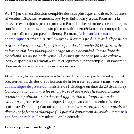
er
Au 1
janvier, éradication complète des sacs plastique en caisse. Ni donnés,
ni vendus. Disparus, évanouis, bye-bye, finito. On y a cru. Pourtant, à la
caisse, c’est toujours peu ou prou la même histoire. Si on ne vous donne pas
tout bonnement un sac, un simple mot suffit à en réclamer un pour quelques
centimes d’euros (ou pas d’ailleurs). Pourtant,
la loi sur la transition
énergétique
est très claire sur le sujet :
« Il est mis fin à la mise à disposition,
er
à titre onéreux ou gratuit, (…) à compter du 1
janvier 2016, de sacs de
caisse en matières plastiques à usage unique destinés à l’emballage de
marchandises au point de vente. »
Les sacs qui ne sont pas
« de caisse »
–
ceux disponibles au rayon « fruits et légumes », par exemple – disposeront
d’un an de sursis avant de subir le même sort.
Et pourtant, la même rengaine à la caisse. Il faut dire que le décret qui doit
préciser les modalités d’application de la loi a été repoussé à mars (voir le
communiqué de presse
du ministère de l’Ecologie en date du 28 décembre).
Certes, en attendant,
« la loi est claire et chacun peut la respecter, sans
attendre la publication du décret d’application ni l’application de
sanction »
, précise le communiqué. Un appel aux bonnes volontés bien
optimiste. D’autant qu’au même moment
« les commerçants sont autorisés à
distribuer [d]es sacs plastique (…) jusqu’à épuisement du stock »
, précise
le
site Service public
. Le résultat… on le connaît.
Des exceptions… ou la règle ?