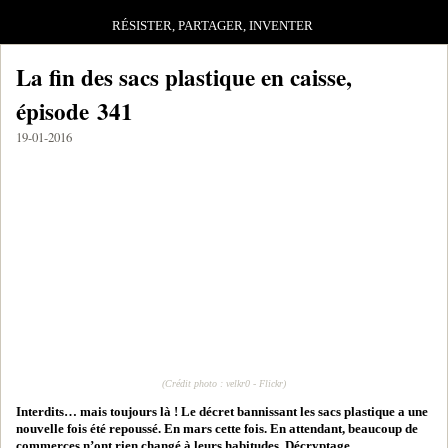
RÉSISTER, PARTAGER, INVENTER
La fin des sacs plastique en caisse,
épisode 341
19-01-2016
(Crédit photo : velkr0 - Flickr)
Interdits… mais toujours là ! Le décret bannissant les sacs plastique a une
nouvelle fois été repoussé. En mars cette fois. En attendant, beaucoup de
commerces n’ont rien changé à leurs habitudes. Décryptage.