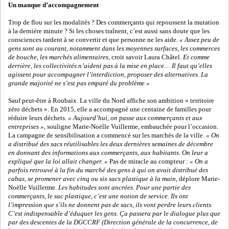
Un manque d’accompagnement
Trop de flou sur les modalités ? Des commerçants qui repoussent la mutation
à la dernière minute ? Si les choses traînent, c’est aussi sans doute que les
consciences tardent à se convertir et que personne ne les aide.
« Assez peu de
gens sont au courant, notamment dans les moyennes surfaces, les commerces
de bouche, les marchés alimentaires,
croit savoir Laura Châtel.
Et comme
derrière, les collectivités n’aident pas à la mise en place… Il faut qu’elles
agissent pour accompagner l’interdiction, proposer des alternatives. La
grande majorité ne s’est pas emparé du problème »
Sauf peut-être à Roubaix. La ville du Nord affiche son ambition « territoire
zéro déchets ». En 2015, elle a accompagné une centaine de familles pour
réduire leurs déchets.
« Aujourd’hui, on passe aux commerçants et aux
entreprises »
, souligne Marie-Noëlle Vuillerme, embauchée pour l’occasion.
La campagne de sensibilisation a commencé sur les marchés de la ville.
« On
a distribué des sacs réutilisables les deux dernières semaines de décembre
en donnant des informations aux commerçants, aux habitants. On leur a
expliqué que la loi allait changer. »
Pas de miracle au compteur :
« On a
parfois retrouvé à la fin du marché des gens à qui on avait distribué des
cabas, se promener avec cinq ou six sacs plastique à la main,
déplore Marie-
Noëlle Vuillerme.
Les habitudes sont ancrées. Pour une partie des
commerçants, le sac plastique, c’est une notion de service. Ils ont
l’impression que s’ils ne donnent pas de sacs, ils vont perdre leurs clients.
C’est indispensable d’éduquer les gens. Ça passera par le dialogue plus que
par des descentes de la DGCCRF (Direction générale de la concurrence, de