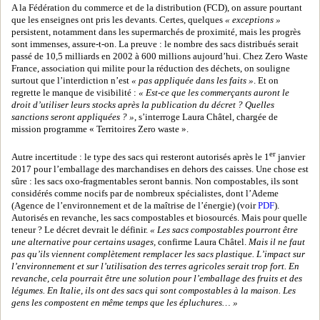
A la Fédération du commerce et de la distribution (FCD), on assure pourtant
que les enseignes ont pris les devants. Certes, quelques
« exceptions »
persistent, notamment dans les supermarchés de proximité, mais les progrès
sont immenses, assure-t-on. La preuve : le nombre des sacs distribués serait
passé de 10,5 milliards en 2002 à 600 millions aujourd’hui. Chez Zero Waste
France, association qui milite pour la réduction des déchets, on souligne
surtout que l’interdiction n’est
« pas appliquée dans les faits »
. Et on
regrette le manque de visibilité :
« Est-ce que les commerçants auront le
droit d’utiliser leurs stocks après la publication du décret ? Quelles
sanctions seront appliquées ? »
, s’interroge Laura Châtel, chargée de
mission programme « Territoires Zero waste ».
er
Autre incertitude : le type des sacs qui resteront autorisés après le 1
janvier
2017 pour l’emballage des marchandises en dehors des caisses. Une chose est
sûre : les sacs oxo-fragmentables seront bannis. Non compostables, ils sont
considérés comme nocifs par de nombreux spécialistes, dont l’Ademe
(Agence de l’environnement et de la maîtrise de l’énergie) (voir
PDF
).
Autorisés en revanche, les sacs compostables et biosourcés. Mais pour quelle
teneur ? Le décret devrait le définir.
« Les sacs compostables pourront être
une alternative pour certains usages,
confirme Laura Châtel.
Mais il ne faut
pas qu’ils viennent complètement remplacer les sacs plastique. L’impact sur
l’environnement et sur l’utilisation des terres agricoles serait trop fort. En
revanche, cela pourrait être une solution pour l’emballage des fruits et des
légumes. En Italie, ils ont des sacs qui sont compostables à la maison. Les
gens les compostent en même temps que les épluchures… »