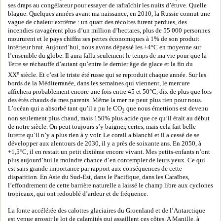
ses draps au congélateur pour essayer de rafraîchir les nuits d’étuve. Quelle
blague. Quelques années avant ma naissance, en 2010, la Russie connut une
vague de chaleur extrême : un quart des récoltes furent perdues, des
incendies ravagèrent plus d’un million d’hectares, plus de 55 000 personnes
moururent et le pays chiffra ses pertes économiques à 1% de son produit
intérieur brut. Aujourd’hui, nous avons dépassé les +4°C en moyenne sur
l’ensemble du globe. Il aura fallu seulement le temps de ma vie pour que la
Terre se réchauffe d’autant qu’entre le dernier âge de glace et la fin du
e
XX
siècle. Et c’est le triste été russe qui se reproduit chaque année. Sur les
bords de la Méditerranée, dans les semaines qui viennent, le mercure
affichera probablement encore une fois entre 45 et 50°C, dix de plus que lors
des étés chauds de mes parents. Même la mer ne peut plus rien pour nous.
L’océan qui a absorbé tant qu’il a pu le CO
que nous émettions est devenu
2
non seulement plus chaud, mais 150% plus acide que ce qu’il était au début
de notre siècle. On peut toujours s’y baigner, certes, mais cela fait belle
lurette qu’il n’y a plus rien à y voir. Le corail a blanchi et il a cessé de se
développer aux alentours de 2030, il y a près de soixante ans. En 2050, à
+1,5°C, il en restait un petit dixième encore vivant. Mes petits-enfants n’ont
plus aujourd’hui la moindre chance d’en contempler de leurs yeux. Ce qui
est sans grande importance par rapport aux conséquences de cette
disparition. En Asie du Sud-Est, dans le Pacifique, dans les Caraïbes,
l’effondrement de cette barrière naturelle a laissé le champ libre aux cyclones
tropicaux, qui ont redoublé d’ardeur et de fréquence.
La fonte accélérée des calottes glaciaires du Groenland et de l’Antarctique
est venue grossir le lot de calamités qui assaillent ces côtes. A Manille, à