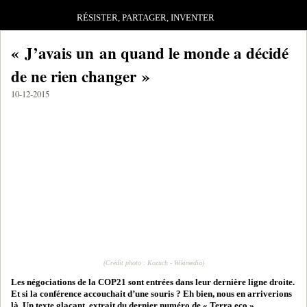
RÉSISTER, PARTAGER, INVENTER
« J’avais un an quand le monde a décidé
de ne rien changer »
10-12-2015
(Crédit photo : Kozuch - Wikimedia)
Les négociations de la COP21 sont entrées dans leur dernière ligne droite.
Et si la conférence accouchait d’une souris ? Eh bien, nous en arriverions
là. Un texte glaçant, extrait du dernier numéro de « Terra eco ».