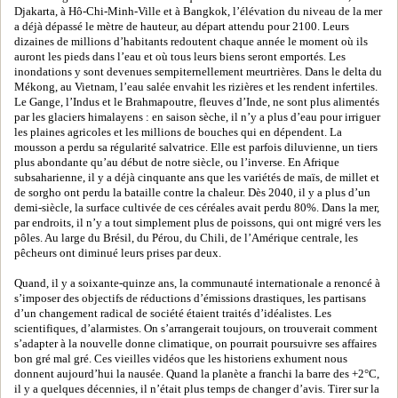
Djakarta, à Hô-Chi-Minh-Ville et à Bangkok, l’élévation du niveau de la mer
a déjà dépassé le mètre de hauteur, au départ attendu pour 2100. Leurs
dizaines de millions d’habitants redoutent chaque année le moment où ils
auront les pieds dans l’eau et où tous leurs biens seront emportés. Les
inondations y sont devenues sempiternellement meurtrières. Dans le delta du
Mékong, au Vietnam, l’eau salée envahit les rizières et les rendent infertiles.
Le Gange, l’Indus et le Brahmapoutre, fleuves d’Inde, ne sont plus alimentés
par les glaciers himalayens : en saison sèche, il n’y a plus d’eau pour irriguer
les plaines agricoles et les millions de bouches qui en dépendent. La
mousson a perdu sa régularité salvatrice. Elle est parfois diluvienne, un tiers
plus abondante qu’au début de notre siècle, ou l’inverse. En Afrique
subsaharienne, il y a déjà cinquante ans que les variétés de maïs, de millet et
de sorgho ont perdu la bataille contre la chaleur. Dès 2040, il y a plus d’un
demi-siècle, la surface cultivée de ces céréales avait perdu 80%. Dans la mer,
par endroits, il n’y a tout simplement plus de poissons, qui ont migré vers les
pôles. Au large du Brésil, du Pérou, du Chili, de l’Amérique centrale, les
pêcheurs ont diminué leurs prises par deux.
Quand, il y a soixante-quinze ans, la communauté internationale a renoncé à
s’imposer des objectifs de réductions d’émissions drastiques, les partisans
d’un changement radical de société étaient traités d’idéalistes. Les
scientifiques, d’alarmistes. On s’arrangerait toujours, on trouverait comment
s’adapter à la nouvelle donne climatique, on pourrait poursuivre ses affaires
bon gré mal gré. Ces vieilles vidéos que les historiens exhument nous
donnent aujourd’hui la nausée. Quand la planète a franchi la barre des +2°C,
il y a quelques décennies, il n’était plus temps de changer d’avis. Tirer sur la