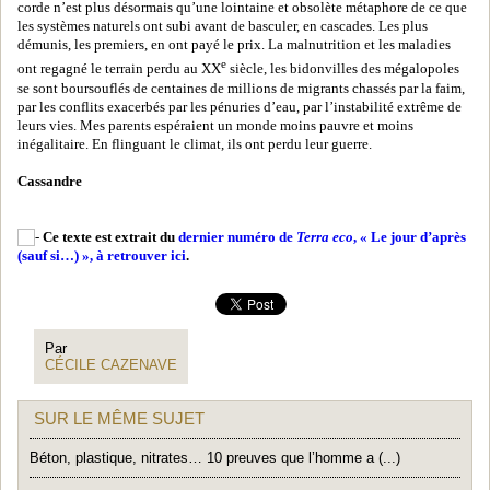
corde n’est plus désormais qu’une lointaine et obsolète métaphore de ce que
les systèmes naturels ont subi avant de basculer, en cascades. Les plus
démunis, les premiers, en ont payé le prix. La malnutrition et les maladies
e
ont regagné le terrain perdu au XX
siècle, les bidonvilles des mégalopoles
se sont boursouflés de centaines de millions de migrants chassés par la faim,
par les conflits exacerbés par les pénuries d’eau, par l’instabilité extrême de
leurs vies. Mes parents espéraient un monde moins pauvre et moins
inégalitaire. En flinguant le climat, ils ont perdu leur guerre.
Cassandre
Ce texte est extrait du
dernier numéro de
Terra eco
, « Le jour d’après
(sauf si…) », à retrouver ici
.
Par
CÉCILE CAZENAVE
SUR LE MÊME SUJET
Béton, plastique, nitrates… 10 preuves que l’homme a (...)