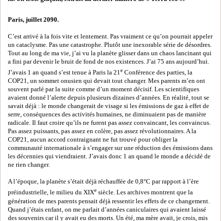
Paris, juillet 2090.
C’est arrivé à la fois vite et lentement. Pas vraiment ce qu’on pourrait appeler
un cataclysme. Pas une catastrophe. Plutôt une inexorable série de désordres.
Tout au long de ma vie, j’ai vu la planète glisser dans un chaos lancinant qui
a fini par devenir le bruit de fond de nos existences. J’ai 75 ans aujourd’hui.
e
J’avais 1 an quand s’est tenue à Paris la 21
Conférence des parties, la
COP21, un sommet onusien qui devait tout changer. Mes parents m’en ont
souvent parlé par la suite comme d’un moment décisif. Les scientifiques
avaient donné l’alerte depuis plusieurs dizaines d’années. En réalité, tout se
savait déjà : le monde changerait de visage si les émissions de gaz à effet de
serre, conséquences des activités humaines, ne diminuaient pas de manière
radicale. Il faut croire qu’ils ne furent pas assez convaincant, les convaincus.
Pas assez puissants, pas assez en colère, pas assez révolutionnaires. A la
COP21, aucun accord contraignant ne fut trouvé pour obliger la
communauté internationale à s’engager sur une réduction des émissions dans
les décennies qui viendraient. J’avais donc 1 an quand le monde a décidé de
ne rien changer.
A l’époque, la planète s’était déjà réchauffée de 0,8°C par rapport à l’ère
e
préindustrielle, le milieu du XIX
siècle. Les archives montrent que la
génération de mes parents pensait déjà ressentir les effets de ce changement.
Quand j’étais enfant, on me parlait d’années caniculaires qui avaient laissé
des souvenirs car il y avait eu des morts. Un été, ma mère avait, je crois, mis