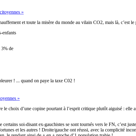
 citoyennes »
hauffement et toute la misère du monde au vilain CO2, mais là, c’est le p
s-enfants
t 3% de
pleurer ! ... quand on paye la taxe C02 !
itoyennes »
être le choix d’une copine pourtant à l’esprit critique plutôt aiguisé : el
ême certains soi-disant ex-gauchistes se sont tournés vers le FN, c’est jus
ortunes et les autres ! Droite/gauche ont réussi, avec la complicité inc
ien, le rendant ainsi de + en + proche d’1 population trahie !