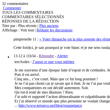
32 commentaires
Commenter
TOUS LES COMMENTAIRES
COMMENTAIRES SÉLECTIONNÉS
RÉPONSES DE LA RÉDACTION
Trier par : Plus récents |
Plus anciens
Affichage : Voir tout |
Réduire les discussions
pimprenelle 11
:
« Voter dimanche est la plus urgente des rési
Cette fois§ci, je sais pourquoi je vote blanc et je me sens soula
13.12 à 11h34
-
Répondre
-
Alerter
terrAedes
:
J’aurai ce que vous méritez
Je me souviens d’une époque faite d’espoir et de certitudes. J
Puis il est arrivé.
Cinq ans... c’est court. Mais que ce fut long pourtant !
Je ne l’ai pas choisi car je savais qui il était. Je ne l’ai pas v
Mes compatriotes en ont décidé autrement. Soit.
Qu’est-il resté de mes illusions ? Rien.
J’ai subi et supporté l’action démoralisante et culpabilisante d
Et j’ai observé ce monde que plus personne ne voulait change
...
http://www.terraeco.net/blog/rouspetance