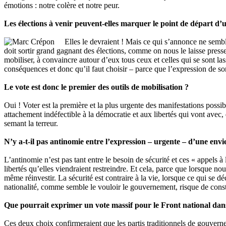
émotions : notre colère et notre peur.
Les élections à venir peuvent-elles marquer le point de départ d’
Elles le devraient ! Mais ce qui s’annonce ne sembl
doit sortir grand gagnant des élections, comme on nous le laisse presse
mobiliser, à convaincre autour d’eux tous ceux et celles qui se sont la
conséquences et donc qu’il faut choisir – parce que l’expression de son 
Le vote est donc le premier des outils de mobilisation ?
Oui ! Voter est la première et la plus urgente des manifestations possi
attachement indéfectible à la démocratie et aux libertés qui vont avec, 
semant la terreur.
N’y a-t-il pas antinomie entre l’expression – urgente – d’une envie d
L’antinomie n’est pas tant entre le besoin de sécurité et ces « appels à
libertés qu’elles viendraient restreindre. Et cela, parce que lorsque n
même réinvestir. La sécurité est contraire à la vie, lorsque ce qui se 
nationalité, comme semble le vouloir le gouvernement, risque de consti
Que pourrait exprimer un vote massif pour le Front national dans
Ces deux choix confirmeraient que les partis traditionnels de gouvern