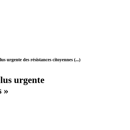
us urgente des résistances citoyennes (...)
plus urgente
s »