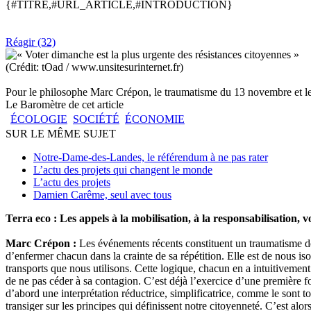
{#TITRE,#URL_ARTICLE,#INTRODUCTION}
Réagir (32)
(Crédit: tOad / www.unsitesurinternet.fr)
Pour le philosophe Marc Crépon, le traumatisme du 13 novembre et le d
Le Baromètre de cet article
ÉCOLOGIE
SOCIÉTÉ
ÉCONOMIE
SUR LE MÊME SUJET
Notre-Dame-des-Landes, le référendum à ne pas rater
L’actu des projets qui changent le monde
L’actu des projets
Damien Carême, seul avec tous
Terra eco : Les appels à la mobilisation, à la responsabilisation, v
Marc Crépon :
Les événements récents constituent un traumatisme d
d’enfermer chacun dans la crainte de sa répétition. Elle est de nous is
transports que nous utilisons. Cette logique, chacun en a intuitivemen
de ne pas céder à sa contagion. C’est déjà l’exercice d’une première fo
d’abord une interprétation réductrice, simplificatrice, comme le sont t
transiger sur les principes qui définissent notre citoyenneté. C’est alor