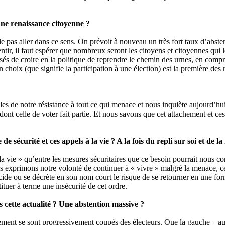
une renaissance citoyenne ?
e pas aller dans ce sens. On prévoit à nouveau un très fort taux d’absten
ntir, il faut espérer que nombreux seront les citoyens et citoyennes qui 
ssés de croire en la politique de reprendre le chemin des urnes, en comp
choix (que signifie la participation à une élection) est la première des 
bles de notre résistance à tout ce qui menace et nous inquiète aujourd’h
dont celle de voter fait partie. Et nous savons que cet attachement et ces
e sécurité et ces appels à la vie ? A la fois du repli sur soi et de la
 la vie » qu’entre les mesures sécuritaires que ce besoin pourrait nous co
ous exprimons notre volonté de continuer à « vivre » malgré la menace, c
décide ou se décrète en son nom court le risque de se retourner en une fo
tuer à terme une insécurité de cet ordre.
 cette actualité ? Une abstention massive ?
ement se sont progressivement coupés des électeurs. Que la gauche – au