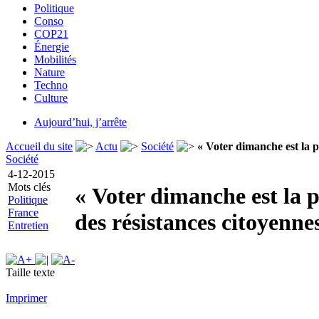
Politique
Conso
COP21
Énergie
Mobilités
Nature
Techno
Culture
Aujourd’hui, j’arrête
Accueil du site
Actu
Société
« Voter dimanche est la pl
Société
4-12-2015
Mots clés
« Voter dimanche est la 
Politique
France
des résistances citoyenne
Entretien
Taille texte
Imprimer