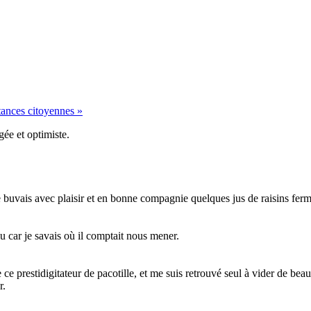
stances citoyennes »
gée et optimiste.
e buvais avec plaisir et en bonne compagnie quelques jus de raisins ferm
oulu car je savais où il comptait nous mener.
e ce prestidigitateur de pacotille, et me suis retrouvé seul à vider de be
r.