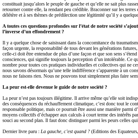
constituait jusqu’alors le peuple de gauche et qu’elle ne sait plus rasse
retourner contre elle, la rendant peu crédible. Braconner sur les terre
délétère et à ses thèmes de prédilection une légitimité qu’il y a quelqu
A toutes ces questions profondes sur l’état de notre société s’aj
l’inverse d’un effondrement ?
Il y a quelque chose de saisissant dans la concomitance du traumatism
façon urgente, la responsabilité de tous devant les générations futures,
celle-ci doit être entendue de plus d’une façon et que son sens s’étend
consciences, qui signifie toujours la perception d’un intolérable. Ce qu
nombre pour toutes ces pratiques individuelles et collectives qui ne cess
nous savons désormais qu’une telle indifférence s’apparente à un consente
nous ne faisons rien. Nous ne pouvons tout simplement plus faire semb
La peur est-elle devenue le guide de notre société ?
La peur n’est pas toujours illégitime. Il arrive même qu’elle soit indisp
des conséquences du réchauffement climatique, c’est donc tout le contrai
responsable politique, mais ce pourrait être aussi une manière parmi d’
moyens collectifs d’échapper aux calculs à court terme des intérêts par
souci au second plan. Il faut donc distinguer parmi les peurs celles qui
Dernier livre paru :
La gauche, c’est quand ?
(Editions des Equateurs