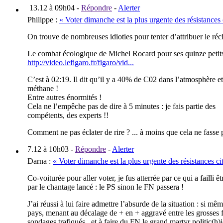
13.12 à 09h04
-
Répondre
-
Alerter
Philippe
:
« Voter dimanche est la plus urgente des résistances
On trouve de nombreuses idioties pour tenter d’attribuer le réc
Le combat écologique de Michel Rocard pour ses quinze petit
http://video.lefigaro.fr/figaro/vid...
C’est à 02:19. Il dit qu’il y a 40% de C02 dans l’atmosphère e
méthane !
Entre autres énormités !
Cela ne l’empêche pas de dire à 5 minutes : je fais partie des
compétents, des experts !!
Comment ne pas éclater de rire ? ... à moins que cela ne fasse 
7.12 à 10h03
-
Répondre
-
Alerter
Darna
:
« Voter dimanche est la plus urgente des résistances c
Co-voiturée pour aller voter, je fus atterrée par ce qui a failli 
par le chantage lancé : le PS sinon le FN passera !
J’ai réussi à lui faire admettre l’absurde de la situation : si m
pays, menant au décalage de + en + aggravé entre les grosses f
sondages trafiqués...et à faire du FN le grand martyr politic(h)