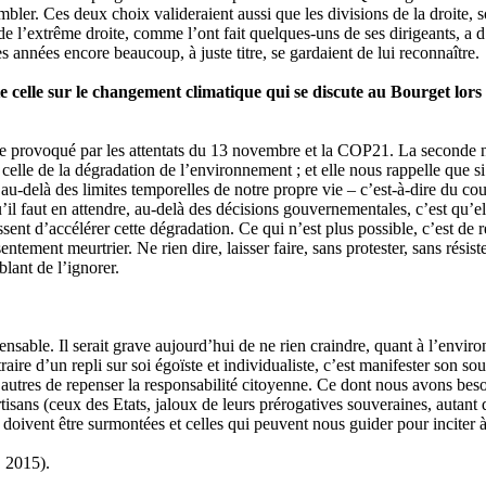
mbler. Ces deux choix valideraient aussi que les divisions de la droite, s
s de l’extrême droite, comme l’ont fait quelques-uns de ses dirigeants, a
es années encore beaucoup, à juste titre, se gardaient de lui reconnaître.
oute celle sur le changement climatique qui se discute au Bourget 
e provoqué par les attentats du 13 novembre et la COP21. La seconde nou
 celle de la dégradation de l’environnement ; et elle nous rappelle que s
 au-delà des limites temporelles de notre propre vie – c’est-à-dire du c
’il faut en attendre, au-delà des décisions gouvernementales, c’est qu’el
ent d’accélérer cette dégradation. Ce qui n’est plus possible, c’est de re
ment meurtrier. Ne rien dire, laisser faire, sans protester, sans résister
lant de l’ignorer.
ensable. Il serait grave aujourd’hui de ne rien craindre, quant à l’enviro
re d’un repli sur soi égoïste et individualiste, c’est manifester son sou
autres de repenser la responsabilité citoyenne. Ce dont nous avons besoin
tisans (ceux des Etats, jaloux de leurs prérogatives souveraines, autant q
 doivent être surmontées et celles qui peuvent nous guider pour inciter à
, 2015).