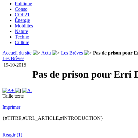
Politique
Conso
COP21
Énergie
Mobilités
Nature
Techno
Culture
Accueil du site
Actu
Les Brèves
Pas de prison pour E
Les Brèves
19-10-2015
Pas de prison pour Erri 
Taille texte
Imprimer
{#TITRE,#URL_ARTICLE,#INTRODUCTION}
Réagir (1)