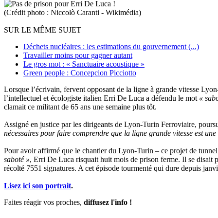
(Crédit photo : Niccolò Caranti - Wikimédia)
SUR LE MÊME SUJET
Déchets nucléaires : les estimations du gouvernement (...)
Travailler moins pour gagner autant
Le gros mot : « Sanctuaire acoustique »
Green people : Concepcion Picciotto
Lorsque l’écrivain, fervent opposant de la ligne à grande vitesse Lyon-
l’intellectuel et écologiste italien Erri De Luca a défendu le mot
« sabo
clamait ce militant de 65 ans une semaine plus tôt.
Assigné en justice par les dirigeants de Lyon-Turin Ferroviaire, pours
nécessaires pour faire comprendre que la ligne grande vitesse est une œ
Pour avoir affirmé que le chantier du Lyon-Turin – ce projet de tunn
saboté »
, Erri De Luca risquait huit mois de prison ferme. Il se disait
récolté 7551 signatures. A cet épisode tourmenté qui dure depuis janvi
Lisez ici son portrait
.
Faites réagir vos proches,
diffusez l'info !