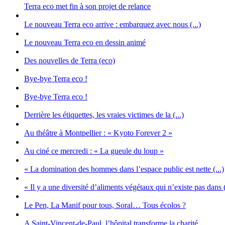
Terra eco met fin à son projet de relance
Le nouveau Terra eco arrive : embarquez avec nous (...)
Le nouveau Terra eco en dessin animé
Des nouvelles de Terra (eco)
Bye-bye Terra eco !
Bye-bye Terra eco !
Derrière les étiquettes, les vraies victimes de la (...)
Au théâtre à Montpellier : « Kyoto Forever 2 »
Au ciné ce mercredi : « La gueule du loup »
« La domination des hommes dans l’espace public est nette (...)
« Il y a une diversité d’aliments végétaux qui n’existe pas dans (
Le Pen, La Manif pour tous, Soral… Tous écolos ?
A Saint-Vincent-de-Paul, l’hôpital transforme la charité