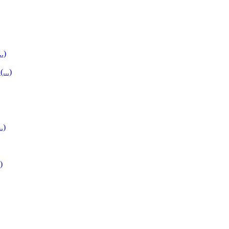
..)
...)
.)
)