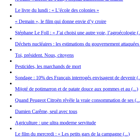
Le livre du lundi : « L’école des colonies »
« Demain », le film qui donne envie d’y croire
Stéphane Le Foll : « J’ai choisi une autre voie, l’agroécologie (.
Déchets nucléaires : les estimations du gouvernement attaquées (
Toi, président. Nous, citoyens
Pesticides, les marchands de mort
Sondage : 10% des Français interrogés envisagent de devenir (..
Mijoté de potimarron et de patate douce aux pommes et au (...)
Quand Peugeot Citroën révèle la vraie consommation de ses (...
Damien Carême, seul avec tous
Agriculture : une ultra moderne servitude
Le film du mercredi : « Les petits gars de la campagne (...)