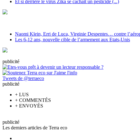
Et si derrière le virus Zika se cachait un pesticide (...)
Naomi Klein, Erri de Luca, Virginie Despentes… contre l’aéropo
Les 6-12 ans, nouvelle cible de l’armement aux Etats-Unis
pub
licité
Tweets de @terraeco
pub
licité
+
LUS
+
COMMENTÉS
+
ENVOYÉS
pub
licité
Les derniers articles de Terra eco