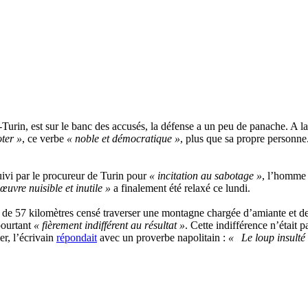
Turin, est sur le banc des accusés, la défense a un peu de panache. A la 
ter »
, ce verbe
« noble et démocratique »
, plus que sa propre personne
uivi par le procureur de Turin pour
« incitation au sabotage »
, l’homme 
uvre nuisible et inutile »
a finalement été relaxé ce lundi.
el de 57 kilomètres censé traverser une montagne chargée d’amiante et 
 pourtant
« fièrement indifférent au résultat »
. Cette indifférence n’était 
er, l’écrivain
répondait
avec un proverbe napolitain :
« Le loup insulté a