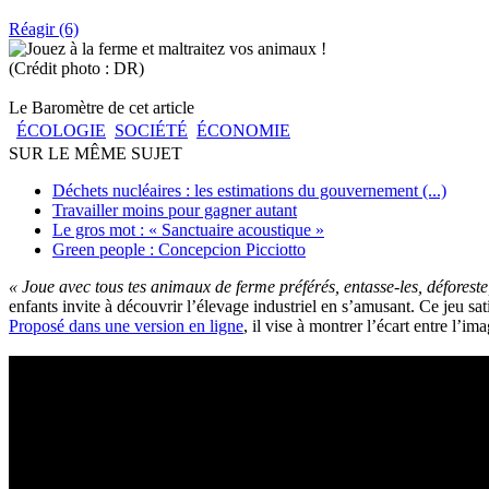
Réagir (6)
(Crédit photo : DR)
Le Baromètre de cet article
ÉCOLOGIE
SOCIÉTÉ
ÉCONOMIE
SUR LE MÊME SUJET
Déchets nucléaires : les estimations du gouvernement (...)
Travailler moins pour gagner autant
Le gros mot : « Sanctuaire acoustique »
Green people : Concepcion Picciotto
« Joue avec tous tes animaux de ferme préférés, entasse-les, déforeste
enfants invite à découvrir l’élevage industriel en s’amusant. Ce jeu sat
Proposé dans une version en ligne
, il vise à montrer l’écart entre l’i