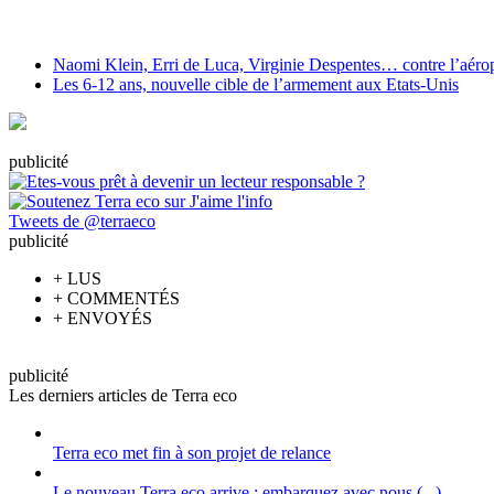
Naomi Klein, Erri de Luca, Virginie Despentes… contre l’aéropo
Les 6-12 ans, nouvelle cible de l’armement aux Etats-Unis
pub
licité
Tweets de @terraeco
pub
licité
+
LUS
+
COMMENTÉS
+
ENVOYÉS
pub
licité
Les derniers articles de Terra eco
Terra eco met fin à son projet de relance
Le nouveau Terra eco arrive : embarquez avec nous (...)