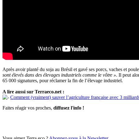
Après avoir planté du soja au Brésil et gavé ses porcs, vaches et poule
sont élevés dans des élevages industriels comme le vôtre »
. Il peut al
65 000 signatures, pour réclamer la fin de l’élevage industriel.
A lire aussi sur Terraeco.net :
Comment (vraiment) sauver l’agriculture française avec 3 milliard
Faites réagir vos proches,
diffusez l'info !
Vous aimez Terra eco ?
Abonnez-vous à la Newsletter