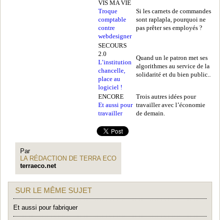
VIS MA VIE
Troque
Si les carnets de commandes
comptable
sont raplapla, pourquoi ne
contre
pas prêter ses employés ?
webdesigner
SECOURS
2.0
Quand un le patron met ses
L’institution
algorithmes au service de la
chancelle,
solidarité et du bien public..
place au
logiciel !
ENCORE
Trois autres idées pour
Et aussi pour
travailler avec l’économie
travailler
de demain.
Par
LA RÉDACTION DE TERRA ECO
terraeco.net
SUR LE MÊME SUJET
Et aussi pour fabriquer