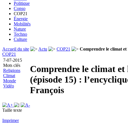
Politique
Conso
COP21
Énergie
Mobilités
Nature
Techno
Culture
Accueil du site
Actu
COP21
Comprendre le climat et l
COP21
7-07-2015
Mots clés
Comprendre le climat et
Religions
Climat
(épisode 15) : l’encycliq
Monde
Vidéo
François
Taille texte
Imprimer