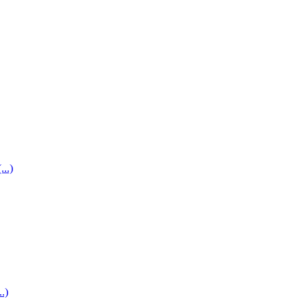
...)
..)