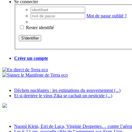
Se connecter
Mot de passe oublié ?
Rester identifié
Créer un compte
Déchets nucléaires : les estimations du gouvernement (...)
Et si derrière le virus Zika se cachait un pesticide (...)
Naomi Klein, Erri de Luca, Virginie Despentes… contre l’aéropo
Les 6-12 ans, nouvelle cible de l’armement aux Etats-Unis