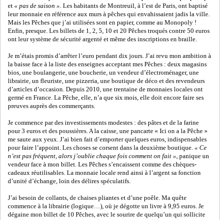
et
« pas de saison »
. Les habitants de Montreuil, à l’est de Paris, ont baptisé
leur monnaie en référence aux murs à pêches qui envahissaient jadis la ville.
Mais les Pêches que j’ai utilisées sont en papier, comme au Monopoly !
Enfin, presque. Les billets de 1, 2, 5, 10 et 20 Pêches troqués contre 50 euros
ont leur système de sécurité argenté et même des inscriptions en braille.
Je m’étais promis d’arrêter l’euro pendant dix jours. J’ai revu mon ambition à
la baisse face à la liste des enseignes acceptant mes Pêches : deux magasins
bios, une boulangerie, une boucherie, un vendeur d’électroménager, une
librairie, un fleuriste, une pizzeria, une boutique de déco et des revendeurs
d’articles d’occasion. Depuis 2010, une trentaine de monnaies locales ont
germé en France. La Pêche, elle, n’a que six mois, elle doit encore faire ses
preuves auprès des commerçants.
Je commence par des investissements modestes : des pâtes et de la farine
pour 3 euros et des poussières. A la caisse, une pancarte « Ici on a la Pêche »
me saute aux yeux. J’ai bien fait d’emporter quelques euros, indispensables
pour faire l’appoint. Les choses se corsent dans la deuxième boutique.
« Ce
n’est pas fréquent, alors j’oublie chaque fois comment on fait »
, panique un
vendeur face à mon billet. Les Pêches s’encaissent comme des chèques-
cadeaux réutilisables. La monnaie locale rend ainsi à l’argent sa fonction
d’unité d’échange, loin des délires spéculatifs.
J’ai besoin de collants, de chaises pliantes et d’une poêle. Ma quête
commence à la librairie (logique…), où je dégotte un livre à 9,95 euros. Je
dégaine mon billet de 10 Pêches, avec le sourire de quelqu’un qui sollicite