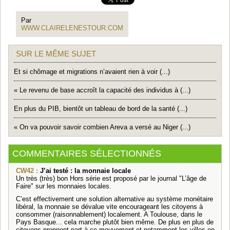
Par
WWW.CLAIRELENESTOUR.COM
SUR LE MÊME SUJET
Et si chômage et migrations n’avaient rien à voir (...)
« Le revenu de base accroît la capacité des individus à (...)
En plus du PIB, bientôt un tableau de bord de la santé (...)
« On va pouvoir savoir combien Areva a versé au Niger (...)
COMMENTAIRES SÉLECTIONNÉS
CW42 :
J’ai testé : la monnaie locale
Un très (très) bon Hors série est proposé par le journal "L’âge de
Faire" sur les monnaies locales.
C’est effectivement une solution alternative au système monétaire
libéral, la monnaie se dévalue vite encourageant les citoyens à
consommer (raisonnablement) localement. A Toulouse, dans le
Pays Basque... cela marche plutôt bien même. De plus en plus de
citoyens prennent part à ce mouvement et notamment les villes en