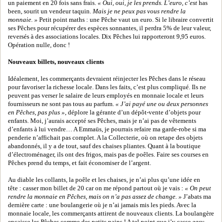
un paiement en 20 fois sans frais.
« Oui, oui, je les prends. L’euro, c’est
has
been, sourit un vendeur taquin.
Mais je ne peux pas vous rendre la
monnaie. »
Petit point maths : une Pêche vaut un euro. Si le libraire convertit
ses Pêches pour récupérer des espèces sonnantes, il perdra 5% de leur valeur,
reversés à des associations locales. Dix Pêches lui rapporteront 9,95 euros.
Opération nulle, donc !
Nouveaux billets, nouveaux clients
Idéalement, les commerçants devraient réinjecter les Pêches dans le réseau
pour favoriser la richesse locale. Dans les faits, c’est plus compliqué. Ils ne
peuvent pas verser le salaire de leurs employés en monnaie locale et leurs
fournisseurs ne sont pas tous au parfum.
« J’ai payé une ou deux personnes
en Pêches, pas plus »
, déplore la gérante d’un dépôt-vente d’objets pour
enfants. Moi, j’aurais accepté ses Pêches, mais je n’ai pas de vêtements
d’enfants à lui vendre… A Emmaüs, je pourrais refaire ma garde-robe si ma
penderie n’affichait pas complet. A la Collecterie, où on retape des objets
abandonnés, il y a de tout, sauf des chaises pliantes. Quant à la boutique
d’électroménager, ils ont des frigos, mais pas de poêles. Faire ses courses en
Pêches prend du temps, et fait économiser de l’argent.
Au diable les collants, la poêle et les chaises, je n’ai plus qu’une idée en
tête : casser mon billet de 20 car on me répond partout où je vais :
« On peut
rendre la monnaie en Pêches, mais on n’a pas assez de change. »
J’abats ma
dernière carte : une boulangerie où je n’ai jamais mis les pieds. Avec la
monnaie locale, les commerçants attirent de nouveaux clients. La boulangère