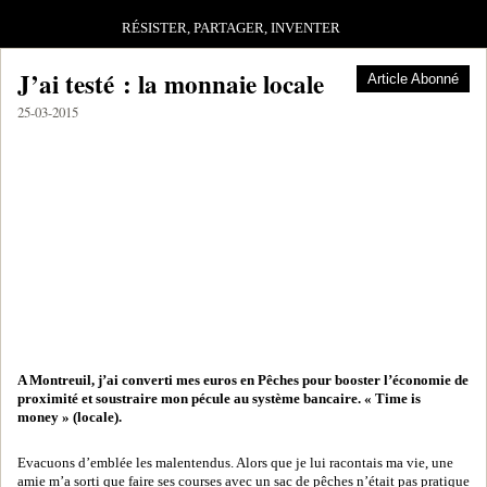
RÉSISTER, PARTAGER, INVENTER
J’ai testé : la monnaie locale
Article Abonné
25-03-2015
A Montreuil, j’ai converti mes euros en Pêches pour booster l’économie de
proximité et soustraire mon pécule au système bancaire. « Time is
money » (locale).
Evacuons d’emblée les malentendus. Alors que je lui racontais ma vie, une
amie m’a sorti que faire ses courses avec un sac de pêches n’était pas pratique