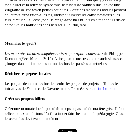
encaisse les Pêches comme des petits pains ! A tel point que j’y casse
easy
mon billet et m’attire sa sympathie. Je ressors de bonne humeur avec une
vingtaine de Pêches en petites coupures. Certaines monnaies locales perdent
de leur valeur à intervalles réguliers pour inciter les consommateurs à les
faire circuler. La Pêche, non. Je range donc mes billets en attendant l’arrivée
de nouvelles boutiques dans le réseau. Fourmi, moi ?
Monnaies lo-quoi ?
Les monnaies locales complémentaires : pourquoi, comment ?
de Philippe
Derudder (Yves Michel, 2014). A lire pour se mettre au clair sur les bases et
plonger dans l’histoire des monnaies locales passées et actuelles.
Dénicher ses pépètes locales
Les projets de monnaies locales, voire les projets de projets… Toutes les
initiatives de France et de Navarre sont référencées sur
un site Internet
Créer ses propres billets
Créer une monnaie locale prend du temps et pas mal de matière grise. Il faut
réfléchir aux conditions d’utilisation et faire beaucoup de pédagogie. C’est
le secret des devises qui marchent !