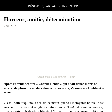
RÉSISTER, PARTAGER, INVENTER
Horreur, amitié, détermination
7-01-2015
(Crédit photo : Yves Tennevin - Flickr)
Après l’attentat contre « Charlie Hebdo » qui a fait douze morts ce
mercredi, plusieurs médias, dont « Terra eco », s’associent et publient ce
texte.
C’est l’horreur qui nous a saisis, ce matin, quand l’incroyable nouvelle est
survenue : un attentat sanglant contre
Charlie Hebdo
, des hommes armés,
douze morts, près de vingt blessés. L’horreur, qui nous abasourdit. Et nous