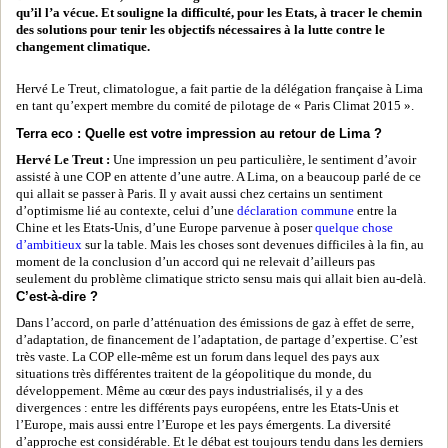
qu’il l’a vécue. Et souligne la difficulté, pour les Etats, à tracer le chemin
des solutions pour tenir les objectifs nécessaires à la lutte contre le
changement climatique.
Hervé Le Treut, climatologue, a fait partie de la délégation française à Lima
en tant qu’expert membre du comité de pilotage de « Paris Climat 2015 ».
Terra eco : Quelle est votre impression au retour de Lima ?
Hervé Le Treut :
Une impression un peu particulière, le sentiment d’avoir
assisté à une COP en attente d’une autre. A Lima, on a beaucoup parlé de ce
qui allait se passer à Paris. Il y avait aussi chez certains un sentiment
d’optimisme lié au contexte, celui d’une
déclaration commune
entre la
Chine et les Etats-Unis, d’une Europe parvenue à poser
quelque chose
d’ambitieux
sur la table. Mais les choses sont devenues difficiles à la fin, au
moment de la conclusion d’un accord qui ne relevait d’ailleurs pas
seulement du problème climatique stricto sensu mais qui allait bien au-delà.
C’est-à-dire ?
Dans l’accord, on parle d’atténuation des émissions de gaz à effet de serre,
d’adaptation, de financement de l’adaptation, de partage d’expertise. C’est
très vaste. La COP elle-même est un forum dans lequel des pays aux
situations très différentes traitent de la géopolitique du monde, du
développement. Même au cœur des pays industrialisés, il y a des
divergences : entre les différents pays européens, entre les Etats-Unis et
l’Europe, mais aussi entre l’Europe et les pays émergents. La diversité
d’approche est considérable. Et le débat est toujours tendu dans les derniers