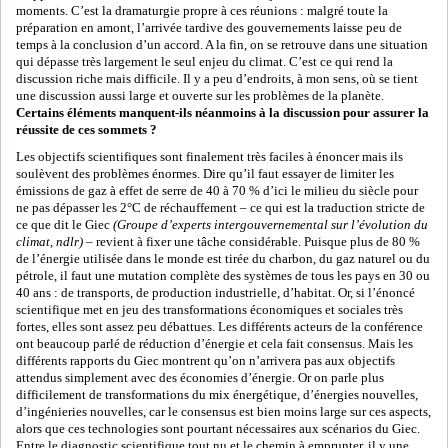
moments. C’est la dramaturgie propre à ces réunions : malgré toute la
préparation en amont, l’arrivée tardive des gouvernements laisse peu de
temps à la conclusion d’un accord. A la fin, on se retrouve dans une situation
qui dépasse très largement le seul enjeu du climat. C’est ce qui rend la
discussion riche mais difficile. Il y a peu d’endroits, à mon sens, où se tient
une discussion aussi large et ouverte sur les problèmes de la planète.
Certains éléments manquent-ils néanmoins à la discussion pour assurer la
réussite de ces sommets ?
Les objectifs scientifiques sont finalement très faciles à énoncer mais ils
soulèvent des problèmes énormes. Dire qu’il faut essayer de limiter les
émissions de gaz à effet de serre de 40 à 70 % d’ici le milieu du siècle pour
ne pas dépasser les 2°C de réchauffement – ce qui est la traduction stricte de
ce que dit le Giec
(Groupe d’experts intergouvernemental sur l’évolution du
climat, ndlr)
– revient à fixer une tâche considérable. Puisque plus de 80 %
de l’énergie utilisée dans le monde est tirée du charbon, du gaz naturel ou du
pétrole, il faut une mutation complète des systèmes de tous les pays en 30 ou
40 ans : de transports, de production industrielle, d’habitat. Or, si l’énoncé
scientifique met en jeu des transformations économiques et sociales très
fortes, elles sont assez peu débattues. Les différents acteurs de la conférence
ont beaucoup parlé de réduction d’énergie et cela fait consensus. Mais les
différents rapports du Giec montrent qu’on n’arrivera pas aux objectifs
attendus simplement avec des économies d’énergie. Or on parle plus
difficilement de transformations du mix énergétique, d’énergies nouvelles,
d’ingénieries nouvelles, car le consensus est bien moins large sur ces aspects,
alors que ces technologies sont pourtant nécessaires aux scénarios du Giec.
Entre le diagnostic scientifique tout nu et le chemin à emprunter, il y une