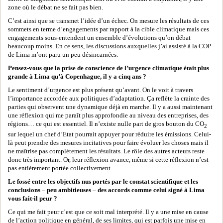
zone où le débat ne se fait pas bien.
C’est ainsi que se transmet l’idée d’un échec. On mesure les résultats de ces
sommets en terme d’engagements par rapport à la cible climatique mais ces
engagements sous-entendent un ensemble d’évolutions qu’on débat
beaucoup moins. En ce sens, les discussions auxquelles j’ai assisté à la COP
de Lima m’ont paru un peu désincarnées.
Pensez-vous que la prise de conscience de l’urgence climatique était plus
grande à Lima qu’à Copenhague, il y a cinq ans ?
Le sentiment d’urgence est plus présent qu’avant. On le voit à travers
l’importance accordée aux politiques d’adaptation. Ça reflète la crainte des
parties qui observent une dynamique déjà en marche. Il y a aussi maintenant
une réflexion qui me paraît plus approfondie au niveau des entreprises, des
régions… ce qui est essentiel. Il n’existe nulle part de gros bouton du CO
2
sur lequel un chef d’Etat pourrait appuyer pour réduire les émissions. Celui-
là peut prendre des mesures incitatives pour faire évoluer les choses mais il
ne maîtrise pas complètement les résultats. Le rôle des autres acteurs reste
donc très important. Or, leur réflexion avance, même si cette réflexion n’est
pas entièrement portée collectivement.
Le fossé entre les objectifs nus portés par le constat scientifique et les
conclusions – peu ambitieuses – des accords comme celui signé à Lima
vous fait-il peur ?
Ce qui me fait peur c’est que ce soit mal interprété. Il y a une mise en cause
de l’action politique en général, de ses limites, qui est parfois une mise en