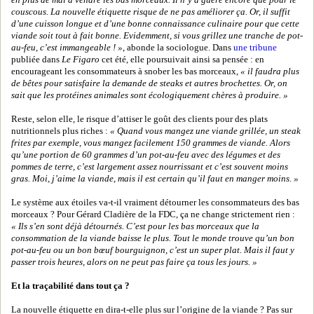
en plus de mal à vendre les bas morceaux. Il n’y a guère encore que pour le
couscous. La nouvelle étiquette risque de ne pas améliorer ça. Or, il suffit
d’une cuisson longue et d’une bonne connaissance culinaire pour que cette
viande soit tout à fait bonne. Evidemment, si vous grillez une tranche de pot-
au-feu, c’est immangeable ! »
, abonde la sociologue. Dans
une tribune
publiée dans
Le Figaro
cet été, elle poursuivait ainsi sa pensée : en
encourageant les consommateurs à snober les bas morceaux,
« il faudra plus
de bêtes pour satisfaire la demande de steaks et autres brochettes. Or, on
sait que les protéines animales sont écologiquement chères à produire. »
Reste, selon elle, le risque d’attiser le goût des clients pour des plats
nutritionnels plus riches :
« Quand vous mangez une viande grillée, un steak
frites par exemple, vous mangez facilement 150 grammes de viande. Alors
qu’une portion de 60 grammes d’un pot-au-feu avec des légumes et des
pommes de terre, c’est largement assez nourrissant et c’est souvent moins
gras. Moi, j’aime la viande, mais il est certain qu’il faut en manger moins. »
Le système aux étoiles va-t-il vraiment détourner les consommateurs des bas
morceaux ? Pour Gérard Cladière de la FDC, ça ne change strictement rien :
« Ils s’en sont déjà détournés. C’est pour les bas morceaux que la
consommation de la viande baisse le plus. Tout le monde trouve qu’un bon
pot-au-feu ou un bon bœuf bourguignon, c’est un super plat. Mais il faut y
passer trois heures, alors on ne peut pas faire ça tous les jours. »
Et la traçabilité dans tout ça ?
La nouvelle étiquette en dira-t-elle plus sur l’origine de la viande ? Pas sur