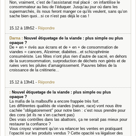
Non, vraiment, c’est de l’assistanat mal placé : on infantilise le
consommateur au lieu de l’éduquer. Jusqu’au jour où dans les
supermarchés, ils nous feront manger ce qu’ils veulent, sans qu’on
sache bien quoi...si ce n’est pas déjà le cas !
15.12 à 18h52 -
Répondre
Darna :
Nouvel étiquetage de la viande : plus simple ou plus
opaque ?
De + en + rivés aux écrans et de + en + de consommation de
viandes = cancers, Alzeimer, diabètes...et schizophrénie
consumériste. Les fêtes n’ont plus rien d’autre de sacré, en dehors
de la surconsommation, surproduction de déchets non gérés et de
ruées vers les pilules d’amaigrissement. Pauvres bêtes de la
croissance de la crétinerie...
15.12 à 13h41 -
Répondre
:
Nouvel étiquetage de la viande : plus simple ou plus
opaque ?
La mafia de la malbouffe a encore frappée très fort.
Les différentes qualités de viandes (nature, race) vont nous être
cachée "obligatoirement" pour notre bien : c’est nous prendre pour
des cons (et ils ne s’en cachent pas)
Des vrais contrôles dans las abattoirs, ça ne serait pas mieux pour
restaurer la confiance ?
Vous croyez vraiment qu’on va relancer les ventes en pratiquant
l’opacité sur les produits vendus ? Cette opacité va légaliser des