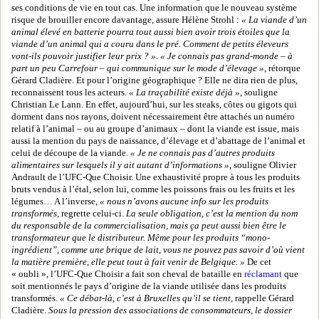
ses conditions de vie en tout cas. Une information que le nouveau système
risque de brouiller encore davantage, assure Hélène Strohl :
« La viande d’un
animal élevé en batterie pourra tout aussi bien avoir trois étoiles que la
viande d’un animal qui a couru dans le pré. Comment de petits éleveurs
vont-ils pouvoir justifier leur prix ? »
.
« Je connais pas grand-monde – à
part un peu Carrefour – qui communique sur le mode d’élevage »
, rétorque
Gérard Cladière. Et pour l’origine géographique ? Elle ne dira rien de plus,
reconnaissent tous les acteurs.
« La traçabilité existe déjà »
, souligne
Christian Le Lann. En effet, aujourd’hui, sur les steaks, côtes ou gigots qui
dorment dans nos rayons, doivent nécessairement être attachés un numéro
relatif à l’animal – ou au groupe d’animaux – dont la viande est issue, mais
aussi la mention du pays de naissance, d’élevage et d’abattage de l’animal et
celui de découpe de la viande.
« Je ne connais pas d’autres produits
alimentaires sur lesquels il y ait autant d’informations »
, souligne Olivier
Andrault de l’UFC-Que Choisir. Une exhaustivité propre à tous les produits
bruts vendus à l’étal, selon lui, comme les poissons frais ou les fruits et les
légumes… A l’inverse,
« nous n’avons aucune info sur les produits
transformés
, regrette celui-ci.
La seule obligation, c’est la mention du nom
du responsable de la commercialisation, mais ça peut aussi bien être le
transformateur que le distributeur. Même pour les produits “mono-
ingrédient”, comme une brique de lait, vous ne pouvez pas savoir d’où vient
la matière première, elle peut tout à fait venir de Belgique. »
De cet
« oubli », l’UFC-Que Choisir a fait son cheval de bataille en
réclamant
que
soit mentionnés le pays d’origine de la viande utilisée dans les produits
transformés.
« Ce débat-là, c’est à Bruxelles qu’il se tient,
rappelle Gérard
Cladière.
Sous la pression des associations de consommateurs, le dossier