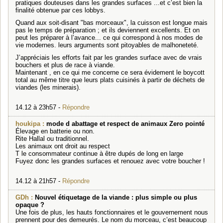
pratiques douteuses dans les grandes surfaces ...et c’est bien la
finalité obtenue par ces lobbys.
Quand aux soit-disant "bas morceaux", la cuisson est longue mais
pas le temps de préparation ; et ils deviennent excellents. Et on
peut les préparer à l’avance... ce qui correspond à nos modes de
vie modernes. leurs arguments sont pitoyables de malhoneteté.
J’appréciais les efforts fait par les grandes surface avec de vrais
bouchers et plus de race à viande.
Maintenant , en ce qui me concerne ce sera évidement le boycott
total au même titre que leurs plats cuisinés à partir de déchets de
viandes (les minerais).
14.12 à 23h57 -
Répondre
houkipa :
mode d abattage et respect de animaux Zero pointé
Élevage en batterie ou non.
Rite Hallal ou traditionnel.
Les animaux ont droit au respect
T le consommateur continue à être dupés de long en large
Fuyez donc les grandes surfaces et renouez avec votre boucher !
14.12 à 21h57 -
Répondre
GDh :
Nouvel étiquetage de la viande : plus simple ou plus
opaque ?
Une fois de plus, les hauts fonctionnaires et le gouvernement nous
prennent pour des demeurés. Le nom du morceau, c’est beaucoup