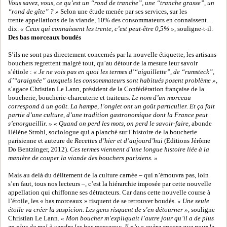
Vous savez, vous, ce qu’est un “rond de tranche”, une “tranche grasse”, un
“rond de gîte” ? »
Selon une étude menée par ses services, sur les
trente appellations de la viande, 10% des consommateurs en connaissent…
dix.
« Ceux qui connaissent les trente, c’est peut-être 0,5% »
, souligne-t-il.
Des bas morceaux boudés
S’ils ne sont pas directement concernés par la nouvelle étiquette, les artisans
bouchers regrettent malgré tout, qu’au détour de la mesure leur savoir
s’étiole :
« Je ne vois pas en quoi les termes d’“aiguillette”, de “rumsteck”,
d’“araignée” auxquels les consommateurs sont habitués posent problème »
,
s’agace Christian Le Lann, président de la Confédération française de la
boucherie, boucherie-charcuterie et traiteurs.
Le nom d’un morceau
correspond à un goût. La hampe, l’onglet ont un goût particulier. Et ça fait
partie d’une culture, d’une tradition gastronomique dont la France peut
s’enorgueillir. »
« Quand on perd les mots, on perd le savoir-faire,
abonde
Hélène Strohl, sociologue qui a planché sur l’histoire de la boucherie
parisienne et auteure de
Recettes d’hier et d’aujourd’hui
(Editions Jérôme
Do Bentzinger, 2012).
Ces termes viennent d’une longue histoire liée à la
manière de couper la viande des bouchers parisiens. »
Mais au delà du délitement de la culture carnée – qui n’émouvra pas, loin
s’en faut, tous nos lecteurs –, c’est la hiérarchie imposée par cette nouvelle
appellation qui chiffonne ses détracteurs. Car dans cette nouvelle course à
l’étoile, les « bas morceaux » risquent de se retrouver boudés.
« Une seule
étoile va créer la suspicion. Les gens risquent de s’en détourner »
, souligne
Christian Le Lann.
« Mon boucher m’expliquait l’autre jour qu’il a de plus