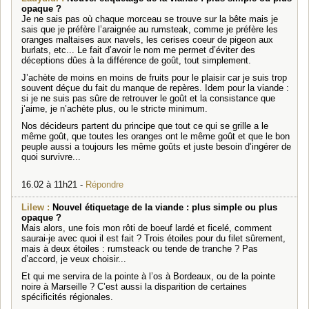
opaque ?
Je ne sais pas où chaque morceau se trouve sur la bête mais je
sais que je préfère l’araignée au rumsteak, comme je préfère les
oranges maltaises aux navels, les cerises coeur de pigeon aux
burlats, etc... Le fait d’avoir le nom me permet d’éviter des
déceptions dûes à la différence de goût, tout simplement.
J’achète de moins en moins de fruits pour le plaisir car je suis trop
souvent déçue du fait du manque de repères. Idem pour la viande :
si je ne suis pas sûre de retrouver le goût et la consistance que
j’aime, je n’achète plus, ou le stricte minimum.
Nos décideurs partent du principe que tout ce qui se grille a le
même goût, que toutes les oranges ont le même goût et que le bon
peuple aussi a toujours les même goûts et juste besoin d’ingérer de
quoi survivre...
16.02 à 11h21 -
Répondre
Lilew :
Nouvel étiquetage de la viande : plus simple ou plus
opaque ?
Mais alors, une fois mon rôti de boeuf lardé et ficelé, comment
saurai-je avec quoi il est fait ? Trois étoiles pour du filet sûrement,
mais à deux étoiles : rumsteack ou tende de tranche ? Pas
d’accord, je veux choisir...
Et qui me servira de la pointe à l’os à Bordeaux, ou de la pointe
noire à Marseille ? C’est aussi la disparition de certaines
spécificités régionales.