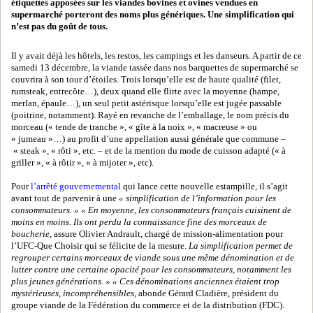
étiquettes apposées sur les viandes bovines et ovines vendues en
supermarché porteront des noms plus génériques. Une simplification qui
n’est pas du goût de tous.
Il y avait déjà les hôtels, les restos, les campings et les danseurs. A partir de ce
samedi 13 décembre, la viande tassée dans nos barquettes de supermarché se
couvrira à son tour d’étoiles. Trois lorsqu’elle est de haute qualité (filet,
rumsteak, entrecôte…), deux quand elle flirte avec la moyenne (hampe,
merlan, épaule…), un seul petit astérisque lorsqu’elle est jugée passable
(poitrine, notamment). Rayé en revanche de l’emballage, le nom précis du
morceau (« tende de tranche », « gîte à la noix », « macreuse » ou
« jumeau »…) au profit d’une appellation aussi générale que commune –
« steak », « rôti », etc. – et de la mention du mode de cuisson adapté (« à
griller », « à rôtir », « à mijoter », etc).
Pour
l’arrêté gouvernemental
qui lance cette nouvelle estampille, il s’agit
avant tout de parvenir à une
« simplification de l’information pour les
consommateurs. »
« En moyenne, les consommateurs français cuisinent de
moins en moins. Ils ont perdu la connaissance fine des morceaux de
boucherie
, assure Olivier Andrault, chargé de mission-alimentation pour
l’UFC-Que Choisir qui se félicite de la mesure.
La simplification permet de
regrouper certains morceaux de viande sous une même dénomination et de
lutter contre une certaine opacité pour les consommateurs, notamment les
plus jeunes générations. »
« Ces dénominations anciennes étaient trop
mystérieuses, incompréhensibles,
abonde Gérard Cladière, président du
groupe viande de la Fédération du commerce et de la distribution (FDC).