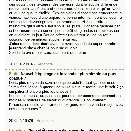
des goûts , des textures, des saveurs, dont la subtile différence
motive notre appétence et oriente nos choix bien plus qu’ un label
ou qu’une qualité étoilée. Ces nouvelles dispositions concernant la
viande, habillées d’une apparente bonne intention, vont concourir à
embrouiller davantage les consommateurs et à accroître la
malbouffe qui s’offre à nous tous les jours . L’opacité générée par
cette mesure ne va servir que l’intérêt de grandes entreprises qui
en qualifiant un jour l’os de bifteck trouveront là une nouvelle
occasion de bénéfices supplémentaires.
J’abandonne donc dorénavant le rayon viande du super marché et
je reprend place chez le boucher du coin.
Solidarité avec tous ceux qui feront de même.
20.05 à 20h16 -
Répondre
Fluff :
Nouvel étiquetage de la viande : plus simple ou plus
opaque ?
Donc plus moyen de savoir ce qu’on achète, tout ça pour nous
"simplifier" la vie. A quand une pilule bleue le matin, une le soir ? ça
simplifierait encore plus les choses !
Impossible aussi, au passage, pour les personnes recherchant des
morceaux maigres de savoir quoi prendre. Ils on vraiment
l’impression qu’ils vont ramener les gens vers la viande rouge avec
ces entourloupes ?
20.03 à 16h26 -
Répondre
Ladydidi :
Nouvel étiquetage de la viande : plus simple ou plus