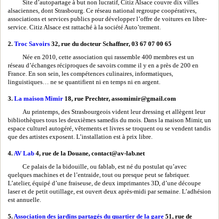
Site d’autopartage à but non lucratif, Citiz Alsace couvre dix villes
alsaciennes, dont Strasbourg. Ce réseau national regroupe coopératives,
associations et services publics pour développer l’offre de voitures en libre-
service. Citiz Alsace est rattaché à la société Auto’trement.
2.
Troc Savoirs
32, rue du docteur Schaffner, 03 67 07 00 65
Née en 2010, cette association qui rassemble 400 membres est un
réseau d’échanges réciproques de savoirs comme il y en a près de 200 en
France. En son sein, les compétences culinaires, informatiques,
linguistiques… ne se quantifient ni en temps ni en argent.
3.
La maison Mimir
18, rue Prechter, assomimir@gmail.com
Au printemps, des Strasbourgeois vident leur dressing et allègent leur
bibliothèques tous les deuxièmes samedis du mois. Dans la maison Mimir, un
espace culturel autogéré, vêtements et livres se troquent ou se vendent tandis
que des artistes exposent. L’installation est à prix libre.
4.
AV Lab
4, rue de la Douane, contact@av-lab.net
Ce palais de la bidouille, ou fablab, est né du postulat qu’avec
quelques machines et de l’entraide, tout ou presque peut se fabriquer.
L’atelier, équipé d’une fraiseuse, de deux imprimantes 3D, d’une découpe
laser et de petit outillage, est ouvert deux après-midi par semaine. L’adhésion
est annuelle.
5.
Association des jardins partagés du quartier de la gare
51, rue de